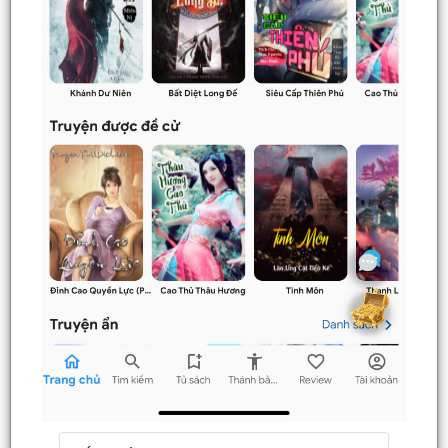
Đăng ký tài khoản
Nạp LT
Danh sách combo
Nguời dùng
Lưu ý trên web
Điều khoản
Sơ đồ
Tải App đọc Offline