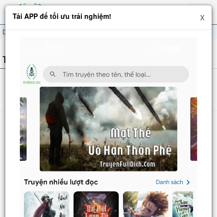
Hiện
Tải APP để tối ưu trải nghiệm!
X
menu
Danh sách truyện full
TRUYỆN FULL
‹
1
2
...
72
73
74
75
76
77
›
Danh sách
Truyện mới
Truyện Hot
Truyện Full
Truyện Dịch Miễn Phí
Thao tác