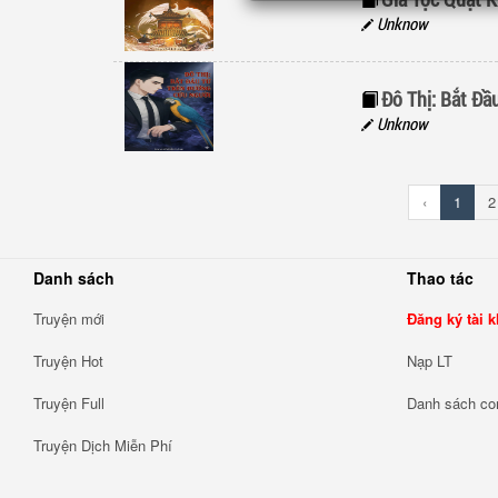
Unknow
Đô Thị: Bắt Đ
Unknow
‹
1
2
Danh sách
Thao tác
Truyện mới
Đăng ký tài 
Truyện Hot
Nạp LT
Truyện Full
Danh sách c
Truyện Dịch Miễn Phí