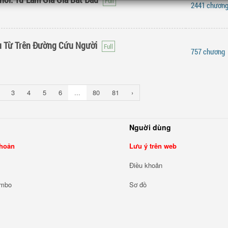
2441 chươn
ầu Từ Trên Đường Cứu Người
757 chương
3
4
5
6
...
80
81
›
Nguời dùng
khoản
Lưu ý trên web
Điều khoản
ombo
Sơ đồ