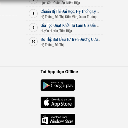
g
Lịch Sử - Quân Sự
,
Kiếm Hiệp
Chuẩn Bị Thi Đại Học, Hệ Thống Ly Hôn Nghịch Tập Liền Xuất Hiện
8
Hệ Thống
,
Đô Thị
,
Điền Văn
,
Quan Trường
Gia Tộc Quật Khởi: Từ Làm Gia Gia Bắt Đầu
9
Huyền Huyễn
,
Tiên Hiệp
Đô Thị: Bắt Đầu Từ Trên Đường Cứu Người
10
Hệ Thống
,
Đô Thị
Tải App đọc Offline