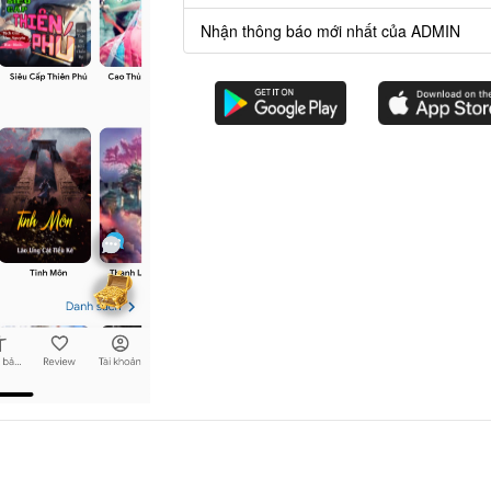
1685 chươn
Nhận thông báo mới nhất của ADMIN
ên Khiển Tu La
1716 chươn
Cường, Ta Có Vô Số Thần Vật
640 chương
g
787 chương
ại Học, Hệ Thống Ly Hôn Nghịch Tập Liền Xuất
1936 chươn
hởi: Từ Làm Gia Gia Bắt Đầu