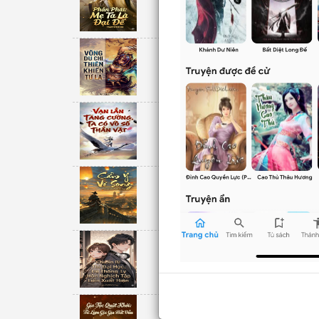
Unknow
Võng Du Chi Thi
Unknow
Vạn Lần Tăng 
Unknow
Cẩm Y Vô Son
Unknow
Chuẩn Bị Thi Đ
Hiện
Unknow
Gia Tộc Quật K