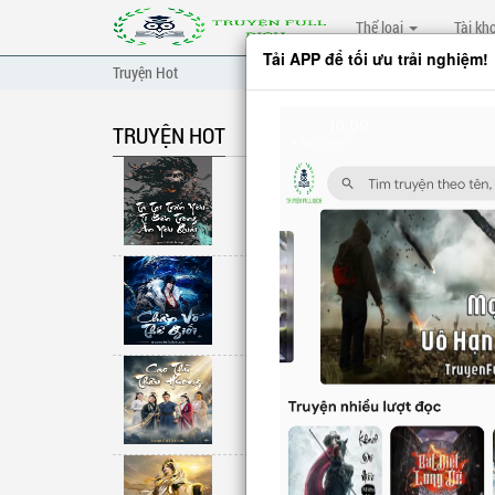
Thể loại
Tài kh
Tải APP để tối ưu trải nghiệm!
Truyện Hot
TRUYỆN HOT
Ta Tại Trấn Yê
Unknow
Chân Võ Thế G
Unknow
Cao Thủ Thâu
Unknow
Phản Phái: Mẹ 