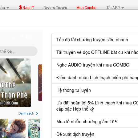
oản
Nạp LT
Review Truyện
Mua Combo
Tải APP
Tốc độ tải chương truyện siêu nhanh
Tải truyện về đọc OFFLINE bất cứ khi nà
u Ti Bên Trong Ăn Yêu Quái
2216 chươn
Nghe AUDIO truyện khi mua COMBO
Điểm danh nhận Linh thạch miễn phí hàn
iới
2769 chươn
Hệ thống tu luyện
Ưu đãi hoàn tới 5% Linh thạch khi mua 
 Hương
cấp bậc Hợp thể kỳ
3865 chươn
Mua lẻ nhiều chương giảm 10%
Đề xuất dịch truyện
Ta Là Đại Đế