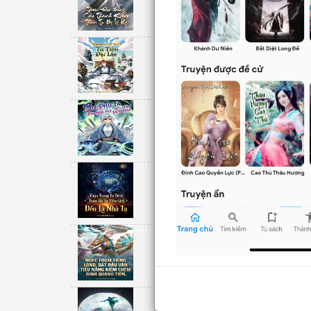
Unknow
Nguyên Lai Ta 
Mộc Hạ Trĩ Thủy
Sư Phụ Ta Mỗi
Unknow
Thận Trọng Tu 
Unknow
Nghe Trộm Tiế
Quang Tiên
Unknow
Cẩu Thả Tại Ti