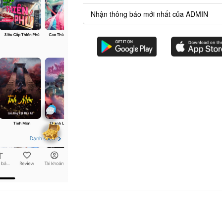
607 chương
Nhận thông báo mới nhất của ADMIN
Là Tu Tiên Đại Lão
1387 chươn
 Đến Đại Nạn Mới Đột Phá
1572 chươn
Tiên, Toàn Bộ Tu Tiên Giới Đều Là Nhà Ta
2552 chươn
ng Lòng, Bắt Đầu Vân Tiêu Nâng Kiếm Chém Định
1676 chươn
ên Giới Thành Đại Lão