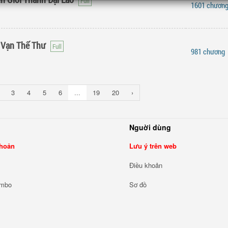
1601 chươn
 Vạn Thế Thư
981 chương
3
4
5
6
...
19
20
›
Nguời dùng
khoản
Lưu ý trên web
Điều khoản
ombo
Sơ đồ