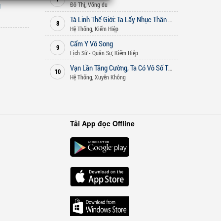
g
Đô Thị
,
Võng du
Tà Linh Thế Giới: Ta Lấy Nhục Thân Quét Ngang Thế Này
8
Hệ Thống
,
Kiếm Hiệp
Cẩm Y Vô Song
9
Lịch Sử - Quân Sự
,
Kiếm Hiệp
Vạn Lần Tăng Cường, Ta Có Vô Số Thần Vật
10
Hệ Thống
,
Xuyên Không
Tải App đọc Offline