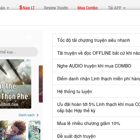
oản
Nạp LT
Review Truyện
Mua Combo
Tải APP
Tốc độ tải chương truyện siêu nhanh
Tải truyện về đọc OFFLINE bất cứ khi nà
 Ta Toàn Bộ Nhờ Nhặt
3136 chươn
Nghe AUDIO truyện khi mua COMBO
Điểm danh nhận Linh thạch miễn phí hàn
 Mẹ Đánh Dấu Chí Tôn Thần Thể, Xuất Sinh Bắt
1224 chươn
Hệ thống tu luyện
Ưu đãi hoàn tới 5% Linh thạch khi mua 
iới
cấp bậc Hợp thể kỳ
2769 chươn
Mua lẻ nhiều chương giảm 10%
Đề xuất dịch truyện
: Cẩu Thành Kiếm Thần Ta Bị Lộ Ra