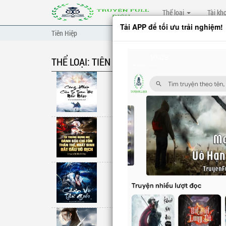
Thể loại
Tài kh
Tải APP để tối ưu trải nghiệm!
Tiên Hiệp
THỂ LOẠI: TIÊN HIỆP
Công Pháp Của
Unknow
Từ Trong Bụng
Đầu Vô Địch
Unknow
Chân Võ Thế G
Unknow
Thiên Đạo Bảng