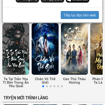
Võ Hiệp Vô Song
Ta Là Đại Đế
Ta, Khôn
Hợ
Tiếp tục đọc trên web
COMBO ĐANG HOT
Ta Tại Trấn Yêu
Chân Võ Thế
Cao Thủ Thâu
Phản Ph
Ti Bên Trong Ăn
Giới
Hương
Ta Là 
Yêu Quái
TRYỆN MỚI TRÌNH LÀNG