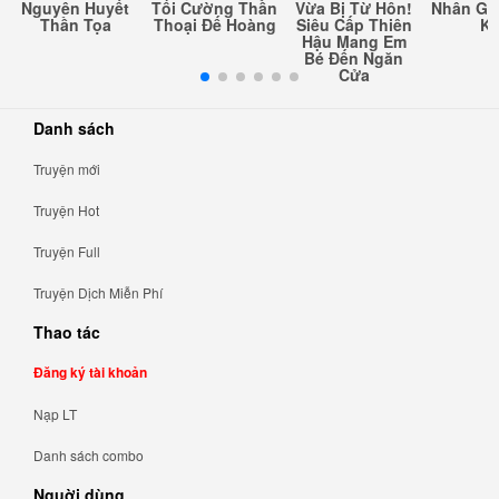
Nguyên Huyết
Tối Cường Thần
Vừa Bị Từ Hôn!
Nhân Gi
Thần Tọa
Thoại Đế Hoàng
Siêu Cấp Thiên
Kh
Hậu Mang Em
Bé Đến Ngăn
Cửa
Danh sách
Truyện mới
Truyện Hot
Truyện Full
Truyện Dịch Miễn Phí
Thao tác
Đăng ký tài khoản
Nạp LT
Danh sách combo
Nguời dùng