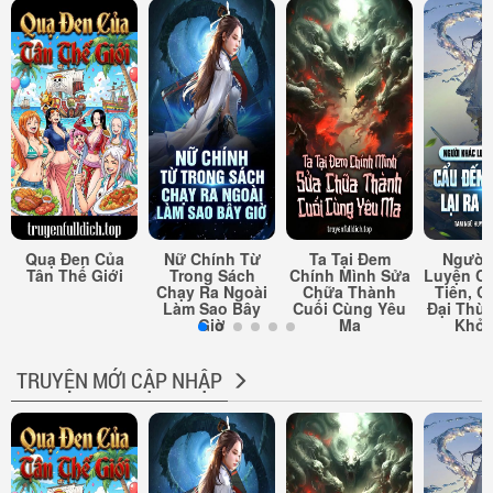
Quạ Đen Của
Nữ Chính Từ
Ta Tại Đem
Người
Tân Thế Giới
Trong Sách
Chính Mình Sửa
Luyện Cấ
Chạy Ra Ngoài
Chữa Thành
Tiên, C
Làm Sao Bây
Cuối Cùng Yêu
Đại Thừa
Giờ
Ma
Khỏi
TRUYỆN MỚI CẬP NHẬP