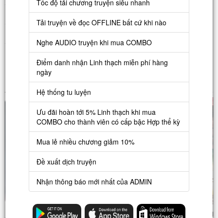
Tốc độ tải chương truyện siêu nhanh
Cao Thủ Thâu Hương
TOP 3
Tải truyện về đọc OFFLINE bất cứ khi nào
Phản Phái: Mẹ Ta Là Đại Đế
TOP 4
Nghe AUDIO truyện khi mua COMBO
Võng Du Chi Thiên Khiển Tu La
TOP 5
Điểm danh nhận Linh thạch miễn phí hàng
ngày
TRYỆN ĐƯỢC ĐỀ CỬ
Hệ thống tu luyện
Ưu đãi hoàn tới 5% Linh thạch khi mua
COMBO cho thành viên có cấp bậc Hợp thể kỳ
Mua lẻ nhiều chương giảm 10%
Đề xuất dịch truyện
Nhận thông báo mới nhất của ADMIN
Triệu Hoán Chi
Mã Tiền Tốt
Phản Phái: Mẹ
Nương 