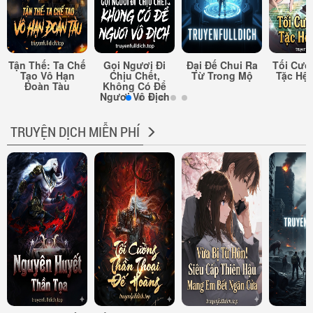
Tận Thế: Ta Chế
Gọi Ngươi Đi
Đại Đế Chui Ra
Tối Cườ
Tạo Vô Hạn
Chịu Chết,
Từ Trong Mộ
Tặc Hệ
Đoàn Tàu
Không Có Để
Ngươi Vô Địch
TRUYỆN DỊCH MIỄN PHÍ