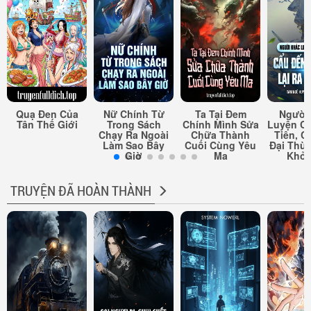
Quạ Đen Của
Nữ Chính Từ
Ta Tại Đem
Người
Tân Thế Giới
Trong Sách
Chính Mình Sửa
Luyện Cấ
Chạy Ra Ngoài
Chữa Thành
Tiên, C
Làm Sao Bây
Cuối Cùng Yêu
Đại Thừa
Giờ
Ma
Khỏi
TRUYỆN ĐÃ HOÀN THÀNH