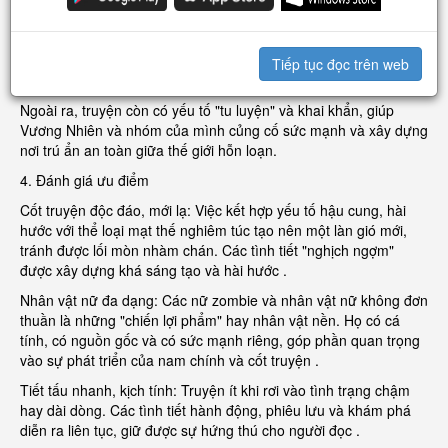
cả những con người sống sót . Truyện cũng không quên đề cập
đến những tình huống "oái ăm" khiến Vương Nhiên đôi lúc phải
than thở: "Gần đây lưng hơi đau, phải làm sao? Online chờ,
gấp!" – một tình tiết gây cười và cũng phần nào nói lên nội dung
Tiếp tục đọc trên web
"mạnh mẽ" của tác phẩm.
Ngoài ra, truyện còn có yếu tố "tu luyện" và khai khẩn, giúp
Vương Nhiên và nhóm của mình củng cố sức mạnh và xây dựng
nơi trú ẩn an toàn giữa thế giới hỗn loạn.
4. Đánh giá ưu điểm
Cốt truyện độc đáo, mới lạ: Việc kết hợp yếu tố hậu cung, hài
hước với thể loại mạt thế nghiêm túc tạo nên một làn gió mới,
tránh được lối mòn nhàm chán. Các tình tiết "nghịch ngợm"
được xây dựng khá sáng tạo và hài hước .
Nhân vật nữ đa dạng: Các nữ zombie và nhân vật nữ không đơn
thuần là những "chiến lợi phẩm" hay nhân vật nền. Họ có cá
tính, có nguồn gốc và có sức mạnh riêng, góp phần quan trọng
vào sự phát triển của nam chính và cốt truyện .
Tiết tấu nhanh, kịch tính: Truyện ít khi rơi vào tình trạng chậm
hay dài dòng. Các tình tiết hành động, phiêu lưu và khám phá
diễn ra liên tục, giữ được sự hứng thú cho người đọc .