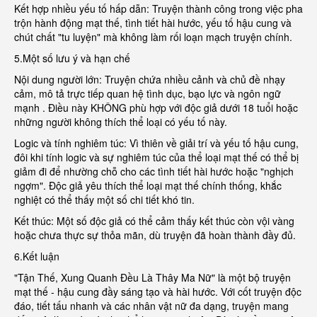
Kết hợp nhiều yếu tố hấp dẫn: Truyện thành công trong việc pha
trộn hành động mạt thế, tình tiết hài hước, yếu tố hậu cung và
chút chất "tu luyện" mà không làm rối loạn mạch truyện chính.
5.Một số lưu ý và hạn chế
Nội dung người lớn: Truyện chứa nhiều cảnh và chủ đề nhạy
cảm, mô tả trực tiếp quan hệ tình dục, bạo lực và ngôn ngữ
mạnh . Điều này KHÔNG phù hợp với độc giả dưới 18 tuổi hoặc
những người không thích thể loại có yếu tố này.
Logic và tính nghiêm túc: Vì thiên về giải trí và yếu tố hậu cung,
đôi khi tính logic và sự nghiêm túc của thể loại mạt thế có thể bị
giảm đi để nhường chỗ cho các tình tiết hài hước hoặc "nghịch
ngợm". Độc giả yêu thích thể loại mạt thế chính thống, khắc
nghiệt có thể thấy một số chi tiết khó tin.
Kết thúc: Một số độc giả có thể cảm thấy kết thúc còn vội vàng
hoặc chưa thực sự thỏa mãn, dù truyện đã hoàn thành đầy đủ.
6.Kết luận
"Tận Thế, Xung Quanh Đều Là Thây Ma Nữ" là một bộ truyện
mạt thế - hậu cung đầy sáng tạo và hài hước. Với cốt truyện độc
đáo, tiết tấu nhanh và các nhân vật nữ đa dạng, truyện mang