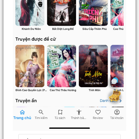
MIỄN PHÍ TRUYỆN ĐÃ YÊU CẦU DỊCH nên tính ra chỉ mất 100-
200k ủng hộ nhóm dịch)
-------------------------------------
1. Giới thiệu tổng quan
"Tận Thế, Xung Quanh Đều Là Thây Ma Nữ" là một bộ tiểu
thuyết mạt thế có yếu tố hài hước, hành động và hậu cung đặc
sắc. Truyện xoay quanh nhân vật chính Vương Nhiên tái sinh
vào đúng ngày đầu tiên thế giới diệt vong, thảm họa zombie
bùng phát . Hắn chuẩn bị tinh thần cho một cuộc chiến sinh tồn
khốc liệt nhưng không ngờ rằng mối nguy hiểm và cả cơ hội của
hắn lại đến từ những nữ zombie - những kẻ luôn muốn... "ăn
thịt" hắn theo cả nghĩa đen lẫn nghĩa bóng .
2. Bối cảnh và chủ đề
Bối cảnh truyện là một thế giới đại tận thế sau khi virus zombie
bùng phát, xã hội loài người sụp đổ hoàn toàn. Trong thảm họa
đó, Vương Nhiên may mắn (hay bất hạnh?) được tái sinh và có
cơ hội làm lại từ đầu .
Điểm thú vị của truyện nằm ở chỗ tác giả không chỉ khai thác đề
tài sinh tồn, chiến đấu thông thường. Thay vào đó, truyện pha