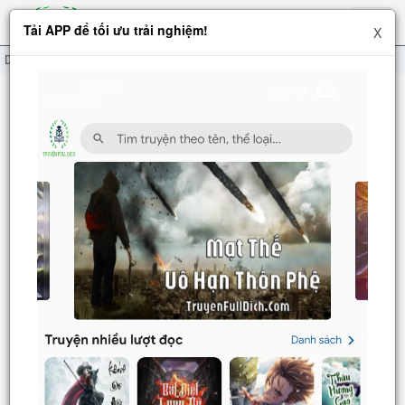
Hiện
Tải APP để tối ưu trải nghiệm!
X
menu
Danh sách Review
Review Truyện: Tận Thế, Xung Quanh Đều Là Thây Ma Nữ
Thể loại: Mạt thế, Đô thị, Hậu cung, Sắc hiệp
Link đọc truyện
Review Truyện: Tận Thế, Xung Quanh Đều Là Thây Ma Nữ
Tác Giả: U Uất Đích Xa Thiêu
Thể loại: Mạt thế, Đô thị, Hậu cung, Sắc hiệp
Tình trạng: đã dịch full
Link đọc:
https://truyenfulldich.top/tan-the-xung-quanh-deu-la-
thay...
-------------------------------------
AD nhận đặt dịch truyện theo yêu cầu, inbox zalo 0974 356 490
để nhận báo giá (siêu rẻ chỉ tầm 250k – 750k / bộ, được ĐỌC