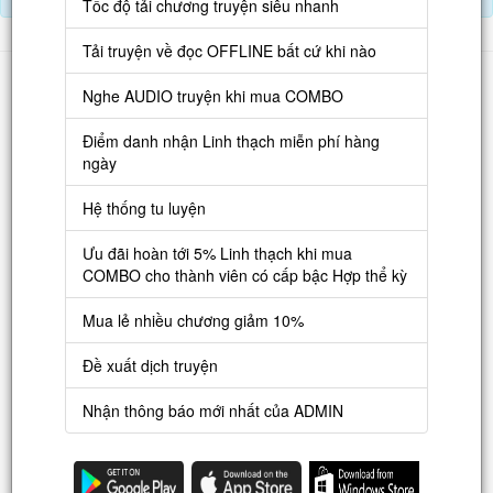
Tốc độ tải chương truyện siêu nhanh
Tải truyện về đọc OFFLINE bất cứ khi nào
Danh sách
Nghe AUDIO truyện khi mua COMBO
Truyện mới
Điểm danh nhận Linh thạch miễn phí hàng
Truyện Hot
ngày
Truyện Full
Hệ thống tu luyện
Truyện Dịch Miễn Phí
Ưu đãi hoàn tới 5% Linh thạch khi mua
Thao tác
COMBO cho thành viên có cấp bậc Hợp thể kỳ
Đăng ký tài khoản
Mua lẻ nhiều chương giảm 10%
Nạp LT
Đề xuất dịch truyện
Danh sách combo
Nhận thông báo mới nhất của ADMIN
Nguời dùng
Lưu ý trên web