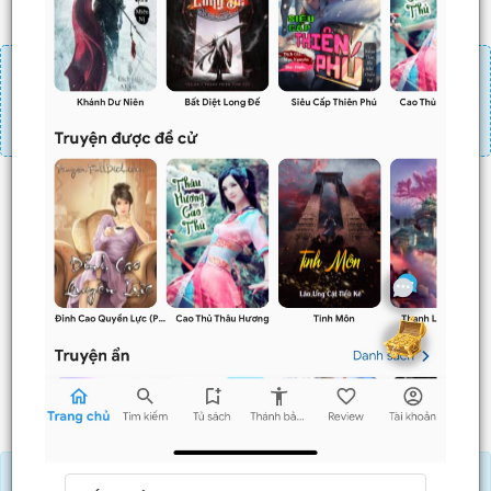
Đăng nhập
Nạp linh thạch
Mua 4 chương chỉ có tác dụng tiết kiệm thời gian.
Mua 4 chương thì 3 chương sau sẽ không phải ấn mua.
Ví dụ bạn đang ở chương 100 và mua 4 chương thì
chương
101,102,103
sẽ không phải ấn mua.
Trước
Sau
Nạp Lịch Thạch