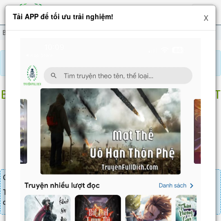
Hiện
Tải APP để tối ưu trải nghiệm!
X
menu
Bắt Đầu Ban Thưởng Bảy Cái Thẻ Nhân Vật
Chương 794
Báo lỗi, nhờ hỗ trợ, yêu cầu cập nhập.
BẮT ĐẦU BAN THƯỞNG BẢY CÁI THẺ NHÂN VẬT
Chương 794
: Một ngày làm thầy, trọn đời làm cha
Chương truyện cần 30 LT để mua.
Truyện mua lẻ thì cứ Giá chương x Số chương, mua combo thì đến
danh sách combo tìm giá