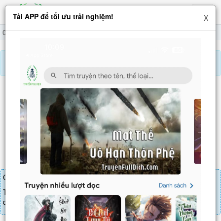
Hiện
Tải APP để tối ưu trải nghiệm!
X
menu
Cửa Hàng Sủng Thú Siêu Thần
Chương 397
Báo lỗi, nhờ hỗ trợ, yêu cầu cập nhập.
CỬA HÀNG SỦNG THÚ SIÊU THẦN
Chương 397
: Một chưởng bức lui
Chương truyện cần 30 LT để mua.
Truyện mua lẻ thì cứ Giá chương x Số chương, mua combo thì đến
danh sách combo tìm giá