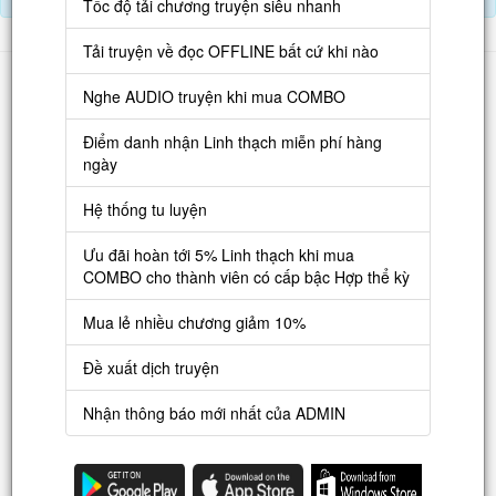
Tốc độ tải chương truyện siêu nhanh
Tải truyện về đọc OFFLINE bất cứ khi nào
Danh sách
Nghe AUDIO truyện khi mua COMBO
Truyện mới
Điểm danh nhận Linh thạch miễn phí hàng
Truyện Hot
ngày
Truyện Full
Hệ thống tu luyện
Truyện Dịch Miễn Phí
Ưu đãi hoàn tới 5% Linh thạch khi mua
Thao tác
COMBO cho thành viên có cấp bậc Hợp thể kỳ
Đăng ký tài khoản
Mua lẻ nhiều chương giảm 10%
Nạp LT
Đề xuất dịch truyện
Danh sách combo
Nhận thông báo mới nhất của ADMIN
Nguời dùng
Lưu ý trên web