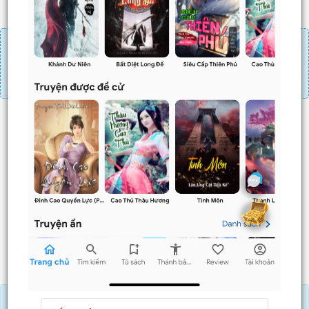
Đăng nhập
Nạp linh thạch
Mua 4 chương chỉ có tác dụng tiết kiệm thời gian.
Mua 4 chương thì 3 chương sau sẽ không phải ấn mua.
Ví dụ bạn đang ở chương 100 và mua 4 chương thì
chương
101,102,103
sẽ không phải ấn mua.
Trước
Sau
Nạp Lịch Thạch