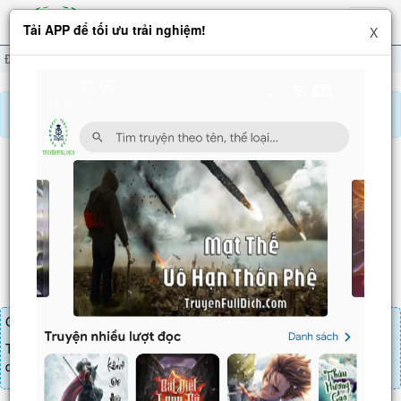
Hiện
Tải APP để tối ưu trải nghiệm!
X
menu
Đại Tuyên Võ Thánh
Chương 861
Báo lỗi, nhờ hỗ trợ, yêu cầu cập nhập.
ĐẠI TUYÊN VÕ THÁNH
Chương 861
: Phá hoại
Chương truyện cần 30 LT để mua.
Truyện mua lẻ thì cứ Giá chương x Số chương, mua combo thì đến
danh sách combo tìm giá