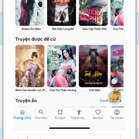
Đăng nhập
Nạp linh thạch
Mua 4 chương chỉ có tác dụng tiết kiệm thời gian.
Mua 4 chương thì 3 chương sau sẽ không phải ấn mua.
Ví dụ bạn đang ở chương 100 và mua 4 chương thì
chương
101,102,103
sẽ không phải ấn mua.
Trước
Sau
Tải APP đọc truyện OFFLINE và nghe AUDIO khi mua combo.