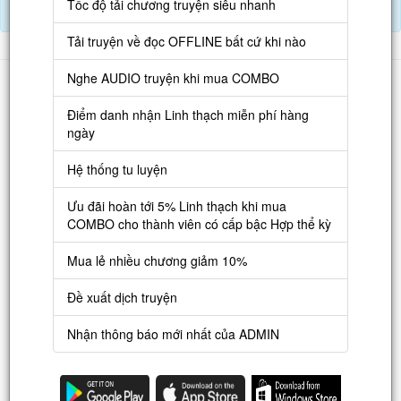
Tốc độ tải chương truyện siêu nhanh
Điểm danh hàng ngày nhận Lịch Thạch
Tải truyện về đọc OFFLINE bất cứ khi nào
Danh sách
Nghe AUDIO truyện khi mua COMBO
Truyện mới
Điểm danh nhận Linh thạch miễn phí hàng
ngày
Truyện Hot
Hệ thống tu luyện
Truyện Full
Ưu đãi hoàn tới 5% Linh thạch khi mua
Truyện Dịch Miễn Phí
COMBO cho thành viên có cấp bậc Hợp thể kỳ
Thao tác
Mua lẻ nhiều chương giảm 10%
Đăng ký tài khoản
Đề xuất dịch truyện
Nạp LT
Nhận thông báo mới nhất của ADMIN
Danh sách combo
Nguời dùng