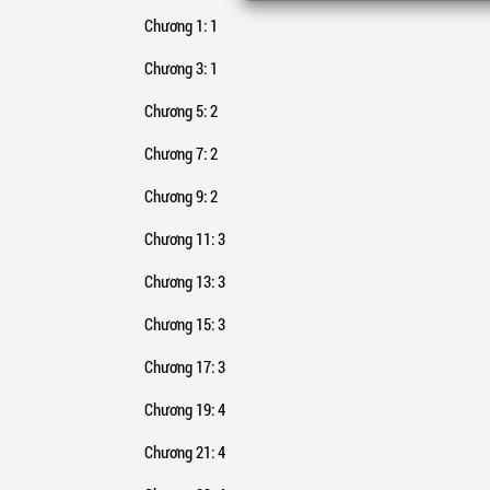
… gần n
Chương 1
: 1
《Phản P
Chương 3
: 1
đang tìm
cái tên 
phản ph
Chương 5
: 2
Chương 7
: 2
Chương 9
: 2
Chương 11
: 3
Chương 13
: 3
Chương 15
: 3
Chương 17
: 3
Chương 19
: 4
Chương 21
: 4