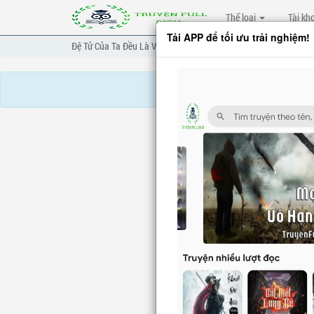
Thể loại
Tài kh
Tải APP để tối ưu trải nghiệm!
Đệ Tử Của Ta Đều Là Vô Địch Đại Yêu
Chương 270
Chương 2
Chương tr
Truyện mua