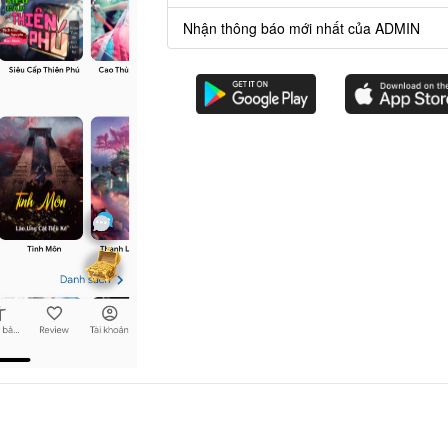
Nhận thông báo mới nhất của ADMIN
i gian.
hải ấn mua.
g thì
chương 101,102,103
sẽ không phải ấn mua.
Chương
trước
Chương
sau
Bạn có thể dùng phím mũi tên hoặc A/D để lùi/sang chương.
Nạp Lịch Thạch