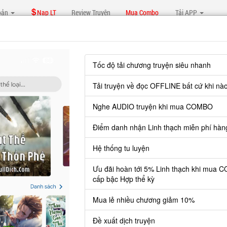
oản
Nạp LT
Review Truyện
Mua Combo
Tải APP
Báo lỗi, nhờ hỗ trợ, yêu cầu cập nhập.
Tốc độ tải chương truyện siêu nhanh
Tải truyện về đọc OFFLINE bất cứ khi nà
ĐỆ TỬ CỦA TA ĐỀU LÀ VÔ ĐỊCH ĐẠI YÊU
Nghe AUDIO truyện khi mua COMBO
70
: Thượng cổ hung thú giáng thế, Tôn Ngộ Không chiến như th
Điểm danh nhận Linh thạch miễn phí hàn
Hệ thống tu luyện
Ưu đãi hoàn tới 5% Linh thạch khi mua 
cấp bậc Hợp thể kỳ
uyện cần 25 LT để mua.
 lẻ thì cứ Giá chương x Số chương, mua combo thì đến danh sách co
Mua lẻ nhiều chương giảm 10%
Đề xuất dịch truyện
Đăng nhập
Nạp linh thạch