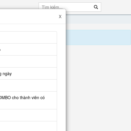
X
o
iên ma (4)
g ngày
COMBO cho thành viên có
mbo tìm giá