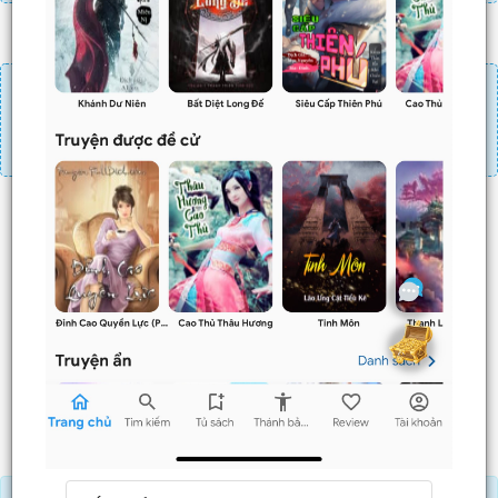
Đăng nhập
Nạp linh thạch
Mua 4 chương chỉ có tác dụng tiết kiệm thời gian.
Mua 4 chương thì 3 chương sau sẽ không phải ấn mua.
Ví dụ bạn đang ở chương 100 và mua 4 chương thì
chương
101,102,103
sẽ không phải ấn mua.
Trước
Sau