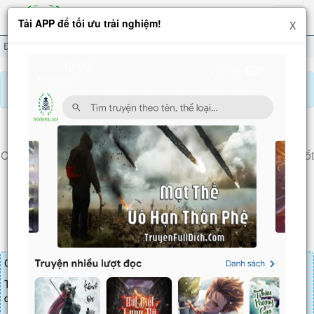
Hiện
Tải APP để tối ưu trải nghiệm!
X
menu
Đệ Tử Của Ta Đều Là Vô Địch Đại Yêu
Chương 501
Báo lỗi, nhờ hỗ trợ, yêu cầu cập nhập.
ĐỆ TỬ CỦA TA ĐỀU LÀ VÔ ĐỊCH ĐẠI YÊU
Chương 501
: Thánh Long đại hội bắt đầu, Tông Hùng quái ý tốt
khó từ chối (2)
Chương truyện cần 25 LT để mua.
Truyện mua lẻ thì cứ Giá chương x Số chương, mua combo thì đến
danh sách combo tìm giá