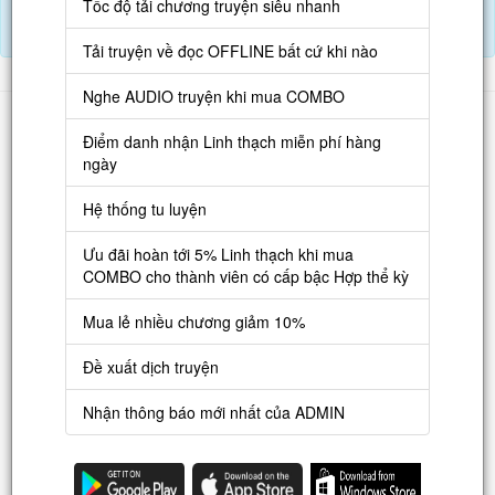
Tốc độ tải chương truyện siêu nhanh
Tải APP đọc truyện OFFLINE và nghe AUDIO khi mua combo.
Điểm danh hàng ngày nhận Lịch Thạch
Tải truyện về đọc OFFLINE bất cứ khi nào
Nghe AUDIO truyện khi mua COMBO
Danh sách
Điểm danh nhận Linh thạch miễn phí hàng
Truyện mới
ngày
Truyện Hot
Hệ thống tu luyện
Truyện Full
Ưu đãi hoàn tới 5% Linh thạch khi mua
Truyện Dịch Miễn Phí
COMBO cho thành viên có cấp bậc Hợp thể kỳ
Thao tác
Mua lẻ nhiều chương giảm 10%
Đăng ký tài khoản
Đề xuất dịch truyện
Nạp LT
Nhận thông báo mới nhất của ADMIN
Danh sách combo
Nguời dùng