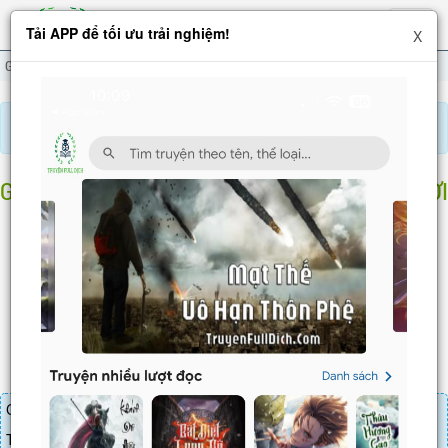
Hiện
Tải APP để tối ưu trải nghiệm!
X
menu
Gọi Ngươi Đi Chịu Chết, Không Có Để Ngươi Vô Địch
Chương 2002
Báo lỗi, nhờ hỗ trợ, yêu cầu cập nhập.
GỌI NGƯƠI ĐI CHỊU CHẾT, KHÔNG CÓ ĐỂ NGƯƠI
VÔ ĐỊCH
Chương 2002
: Lôi kiếp mặt trời cùng thôn phệ tro tàn dung
nham
Chương truyện cần 30 LT để mua.
Truyện mua lẻ thì cứ Giá chương x Số chương, mua combo thì đến