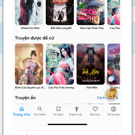
Đăng nhập
Nạp linh thạch
Mua 4 chương chỉ có tác dụng tiết kiệm thời gian.
Mua 4 chương thì 3 chương sau sẽ không phải ấn mua.
Ví dụ bạn đang ở chương 100 và mua 4 chương thì
chương
101,102,103
sẽ không phải ấn mua.
Trước
Sau