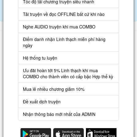
Tốc độ tải chương truyện siêu nhanh
Tải APP đọc truyện OFFLINE và nghe AUDIO khi mua combo.
Điểm danh hàng ngày nhận Lịch Thạch
Tải truyện về đọc OFFLINE bất cứ khi nào
Nghe AUDIO truyện khi mua COMBO
Danh sách
Điểm danh nhận Linh thạch miễn phí hàng
ngày
Truyện mới
Hệ thống tu luyện
Truyện Hot
Truyện Full
Ưu đãi hoàn tới 5% Linh thạch khi mua
COMBO cho thành viên có cấp bậc Hợp thể kỳ
Truyện Dịch Miễn Phí
Mua lẻ nhiều chương giảm 10%
Thao tác
Đề xuất dịch truyện
Đăng ký tài khoản
Nhận thông báo mới nhất của ADMIN
Nạp LT
Danh sách combo
Nguời dùng