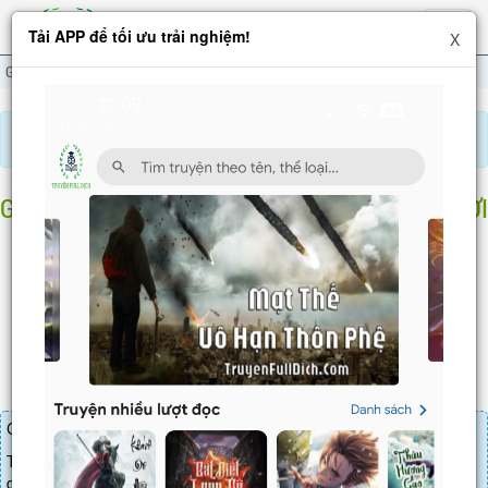
Hiện
Tải APP để tối ưu trải nghiệm!
X
menu
Gọi Ngươi Đi Chịu Chết, Không Có Để Ngươi Vô Địch
Chương 805
Báo lỗi, nhờ hỗ trợ, yêu cầu cập nhập.
GỌI NGƯƠI ĐI CHỊU CHẾT, KHÔNG CÓ ĐỂ NGƯƠI
VÔ ĐỊCH
Chương 805
: Cửu Đại Yêu Tộc có Mười Chủng Tộc Rưỡi
Chương truyện cần 30 LT để mua.
Truyện mua lẻ thì cứ Giá chương x Số chương, mua combo thì đến
danh sách combo tìm giá