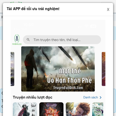
Hiện
Tải APP để tối ưu trải nghiệm!
X
menu
Kiếm Đạo Đệ Nhất Tiên
Chương 188
Báo lỗi, nhờ hỗ trợ, yêu cầu cập nhập.
KIẾM ĐẠO ĐỆ NHẤT TIÊN
Chương 188
: Phi nguyệt song đao (1)
Chương truyện cần 20 LT để mua.
Truyện mua lẻ thì cứ Giá chương x Số chương, mua combo thì đến
danh sách combo tìm giá