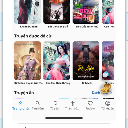
Đăng nhập
Nạp linh thạch
Mua 4 chương chỉ có tác dụng tiết kiệm thời gian.
Mua 4 chương thì 3 chương sau sẽ không phải ấn mua.
Ví dụ bạn đang ở chương 100 và mua 4 chương thì
chương
101,102,103
sẽ không phải ấn mua.
Trước
Sau
Tải APP đọc truyện OFFLINE và nghe AUDIO khi mua combo.