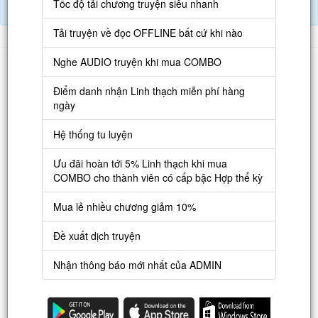
Tốc độ tải chương truyện siêu nhanh
Điểm danh hàng ngày nhận Lịch Thạch
Tải truyện về đọc OFFLINE bất cứ khi nào
Danh sách
Nghe AUDIO truyện khi mua COMBO
Truyện mới
Điểm danh nhận Linh thạch miễn phí hàng
ngày
Truyện Hot
Hệ thống tu luyện
Truyện Full
Ưu đãi hoàn tới 5% Linh thạch khi mua
Truyện Dịch Miễn Phí
COMBO cho thành viên có cấp bậc Hợp thể kỳ
Thao tác
Mua lẻ nhiều chương giảm 10%
Đăng ký tài khoản
Đề xuất dịch truyện
Nạp LT
Nhận thông báo mới nhất của ADMIN
Danh sách combo
Nguời dùng