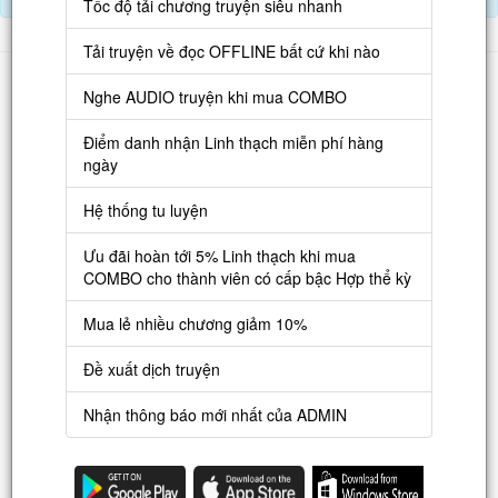
Tốc độ tải chương truyện siêu nhanh
Tải truyện về đọc OFFLINE bất cứ khi nào
Danh sách
Nghe AUDIO truyện khi mua COMBO
Truyện mới
Điểm danh nhận Linh thạch miễn phí hàng
Truyện Hot
ngày
Truyện Full
Hệ thống tu luyện
Truyện Dịch Miễn Phí
Ưu đãi hoàn tới 5% Linh thạch khi mua
Thao tác
COMBO cho thành viên có cấp bậc Hợp thể kỳ
Đăng ký tài khoản
Mua lẻ nhiều chương giảm 10%
Nạp LT
Đề xuất dịch truyện
Danh sách combo
Nhận thông báo mới nhất của ADMIN
Nguời dùng
Lưu ý trên web