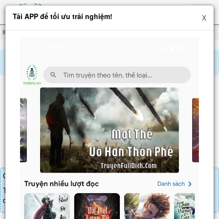
Hiện
Tải APP để tối ưu trải nghiệm!
X
menu
Kiếm Đạo Đệ Nhất Tiên
Chương 223
Báo lỗi, nhờ hỗ trợ, yêu cầu cập nhập.
KIẾM ĐẠO ĐỆ NHẤT TIÊN
Chương 223
: Dư âm gợn sóng (1)
Chương truyện cần 20 LT để mua.
Truyện mua lẻ thì cứ Giá chương x Số chương, mua combo thì đến
danh sách combo tìm giá