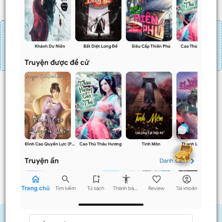
Đăng nhập
Nạp linh thạch
Mua 4 chương chỉ có tác dụng tiết kiệm thời gian.
Mua 4 chương thì 3 chương sau sẽ không phải ấn mua.
Ví dụ bạn đang ở chương 100 và mua 4 chương thì
chương
101,102,103
sẽ không phải ấn mua.
Trước
Sau
Nạp Lịch Thạch