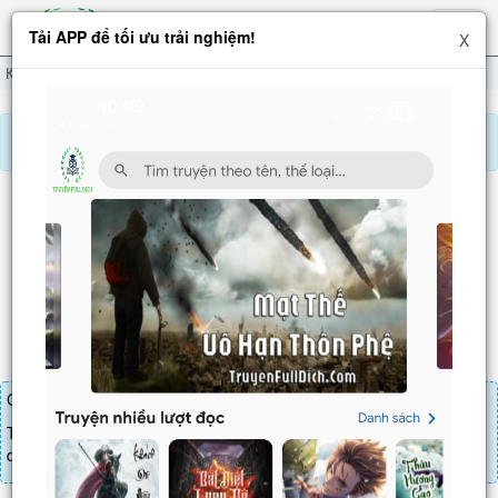
Hiện
Tải APP để tối ưu trải nghiệm!
X
menu
Kiếm Đạo Đệ Nhất Tiên
Chương 360
Báo lỗi, nhờ hỗ trợ, yêu cầu cập nhập.
KIẾM ĐẠO ĐỆ NHẤT TIÊN
Chương 360
: Cầm hồn pháp nhãn (1)
Chương truyện cần 20 LT để mua.
Truyện mua lẻ thì cứ Giá chương x Số chương, mua combo thì đến
danh sách combo tìm giá