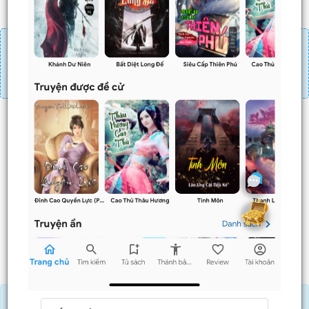
Đăng nhập
Nạp linh thạch
Mua 4 chương chỉ có tác dụng tiết kiệm thời gian.
Mua 4 chương thì 3 chương sau sẽ không phải ấn mua.
Ví dụ bạn đang ở chương 100 và mua 4 chương thì
chương
101,102,103
sẽ không phải ấn mua.
Trước
Sau
Nạp Lịch Thạch