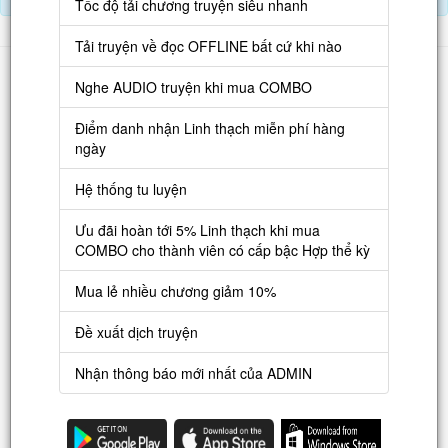
Tốc độ tải chương truyện siêu nhanh
Tải truyện về đọc OFFLINE bất cứ khi nào
Danh sách
Nghe AUDIO truyện khi mua COMBO
Truyện mới
Điểm danh nhận Linh thạch miễn phí hàng
Truyện Hot
ngày
Truyện Full
Hệ thống tu luyện
Truyện Dịch Miễn Phí
Ưu đãi hoàn tới 5% Linh thạch khi mua
Thao tác
COMBO cho thành viên có cấp bậc Hợp thể kỳ
Đăng ký tài khoản
Mua lẻ nhiều chương giảm 10%
Nạp LT
Đề xuất dịch truyện
Danh sách combo
Nhận thông báo mới nhất của ADMIN
Nguời dùng
Lưu ý trên web