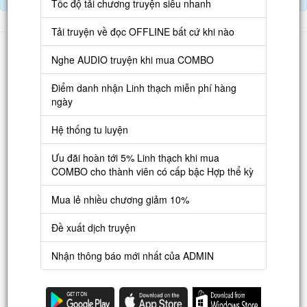
Tốc độ tải chương truyện siêu nhanh
Tải truyện về đọc OFFLINE bất cứ khi nào
Danh sách
Nghe AUDIO truyện khi mua COMBO
Truyện mới
Điểm danh nhận Linh thạch miễn phí hàng
Truyện Hot
ngày
Truyện Full
Hệ thống tu luyện
Truyện Dịch Miễn Phí
Ưu đãi hoàn tới 5% Linh thạch khi mua
Thao tác
COMBO cho thành viên có cấp bậc Hợp thể kỳ
Đăng ký tài khoản
Mua lẻ nhiều chương giảm 10%
Nạp LT
Đề xuất dịch truyện
Danh sách combo
Nhận thông báo mới nhất của ADMIN
Nguời dùng
Lưu ý trên web