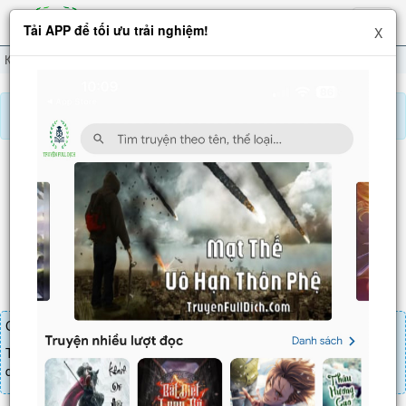
Hiện
Tải APP để tối ưu trải nghiệm!
X
menu
Kiếm Đạo Đệ Nhất Tiên
Chương 414
Báo lỗi, nhờ hỗ trợ, yêu cầu cập nhập.
KIẾM ĐẠO ĐỆ NHẤT TIÊN
Chương 414
: Tin tức xấu (1)
Chương truyện cần 20 LT để mua.
Truyện mua lẻ thì cứ Giá chương x Số chương, mua combo thì đến
danh sách combo tìm giá