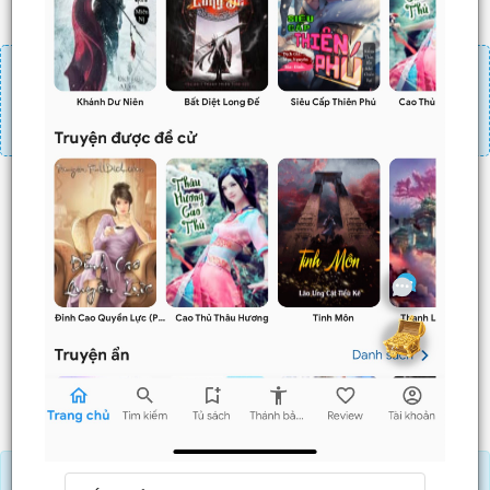
Đăng nhập
Nạp linh thạch
Mua 4 chương chỉ có tác dụng tiết kiệm thời gian.
Mua 4 chương thì 3 chương sau sẽ không phải ấn mua.
Ví dụ bạn đang ở chương 100 và mua 4 chương thì
chương
101,102,103
sẽ không phải ấn mua.
Trước
Sau
Nạp Lịch Thạch