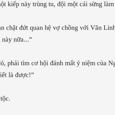
 kiếp này trùng tu, đội một cái sừng làm
àn chặt đứt quan hệ vợ chồng với Văn Lin
g này nữa...”
đó, phải tìm cơ hội đánh mất ý niệm của
ết là được!”
tộc.