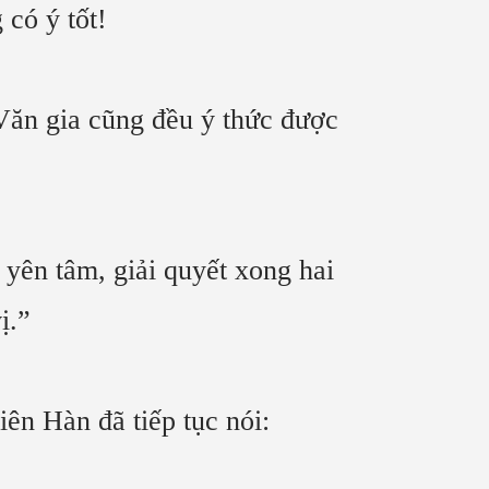
 có ý tốt!
 Văn gia cũng đều ý thức được
 yên tâm, giải quyết xong hai
ị.”
n Hàn đã tiếp tục nói: