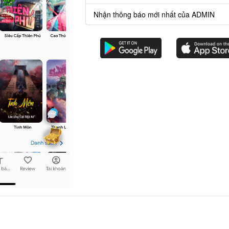
Nhận thông báo mới nhất của ADMIN
hìn hắn một cái, nói: “Ngươi là muốn giựt
, toát mồ hôi lạnh, vội vàng xua tay nói: 
ay độc, làm ta cũng rất tức giận!”
iên lĩnh giáo thủ đoạn của Tô Dịch, hắn đ
thấy mèo còn không bằng, nào dám có tâm t