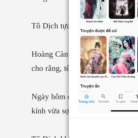
Tô Dịch tựa cười mà không cười n
Hoàng Càn Tuấn cứng đờ cả người
cho rằng, tên kia nói năng quá c
Ngày hôm qua sau khi ở lầu Tụ T
kính vừa sợ, so với chuột nhìn 