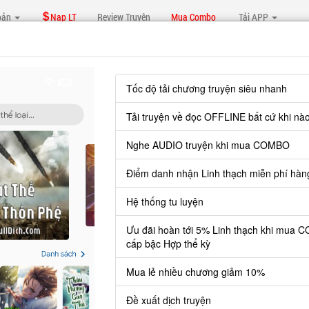
oản
Nạp LT
Review Truyện
Mua Combo
Tải APP
Báo lỗi, nhờ hỗ trợ, yêu cầu cập nhập.
Tốc độ tải chương truyện siêu nhanh
Tải truyện về đọc OFFLINE bất cứ khi nà
KIẾM ĐẠO ĐỆ NHẤT TIÊN
Nghe AUDIO truyện khi mua COMBO
Chương 44
: Lạnh lùng thoáng nhìn tan thành mây khói (1)
ìn tan thành mây khói (1)
Điểm danh nhận Linh thạch miễn phí hàn
Hệ thống tu luyện
Ưu đãi hoàn tới 5% Linh thạch khi mua 
 nhìn vẻ mặt Tô Dịch, thấy người sau vẫn 
cấp bậc Hợp thể kỳ
o có thể so với Tô ca? Chỉ hướng vừa rồi 
Mua lẻ nhiều chương giảm 10%
Đề xuất dịch truyện