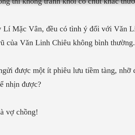
òng thì không tránh khỏi có chút khác thư
Lí Mặc Vân, đều có tình ý đối với Văn Li
 rũ của Văn Linh Chiêu không bình thường.
gửi được một ít phiêu lưu tiềm tàng, nhỡ 
hể nhịn được?
là vợ chồng!