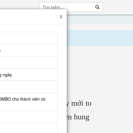
X
o
g ngày
COMBO cho thành viên có
chưa tức giận, lúc này mới to
hắn nói câu nói kia, nên hung