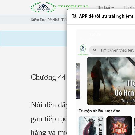
Thể loại
Tài kh
Tải APP để tối ưu trải nghiệm!
Kiếm Đạo Đệ Nhất Tiên
Chương 44
Chương 44: Lạnh lùng thoáng nh
Nói đến đây, hắn vụng trộm nhìn
gan tiếp tục nói: “Nhưng, hắn sa
hăng vả miệng!”