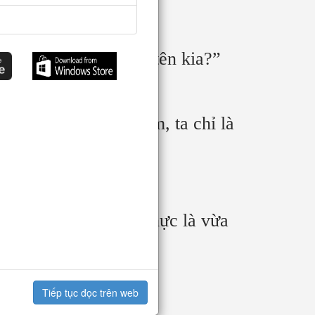
 giây ta đi thu thập tên kia?”
“Tô ca đừng hiểu lầm, ta chỉ là
ối với Tô Dịch quả thực là vừa
ư lệch lạc?
Tiếp tục đọc trên web