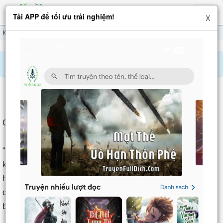
Hiện
Tải APP để tối ưu trải nghiệm!
X
menu
Kiếm Đạo Đệ Nhất Tiên
Chương 47
Báo lỗi, nhờ hỗ trợ, yêu cầu cập nhập.
KIẾM ĐẠO ĐỆ NHẤT TIÊN
Chương 47
: Lão thái quân cho mời (1)
Chương 47: Lão thái quân cho mời (1)
“Phụ thân nói không sai, Tô Dịch là người thâm tàng bất lộ,
không thể dùng lẽ thường để cân nhắc, nếu không, lấy quan
hệ hắn ngày hôm qua ở lầu Tụ Tiên biểu hiện ra, một năm
qua, căn bản không cần nán lại Văn gia, làm một người ở rể
bị người ta xem nhẹ.”