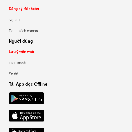
Đăng ký tài khoản
Nạp LT
Danh sách combo
Nguời dùng
Lưu ý trên web
Điều khoản
Sơ đồ
Tải App đọc Offline