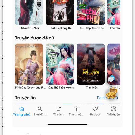
Hoàng Càn Tuấn thầm nghĩ.
Ngày hôm qua sau khi từ lầu Tụ Tiên quay về nhà, hắn cùng
phụ thân Hoàng Vân Xung tiến hành nói chuyện dài đến một
đêm.
Cuối cùng, cha con hai người ra kết luận tương tự ——
Tô Dịch đã có được năng lực lớn như thế, còn cam tâm ở lại
Văn gia, trong đó tất có ẩn tình!
Cho nên hôm nay khi hắn cùng phụ thân Hoàng Vân Xung
cùng nhau tiến đến, chưa chủ động đi bắt chuyện quá nhiều
với Tô Dịch, sợ gây ra động tĩnh gì, làm một số việc của Tô
Dịch bại lộ ra.