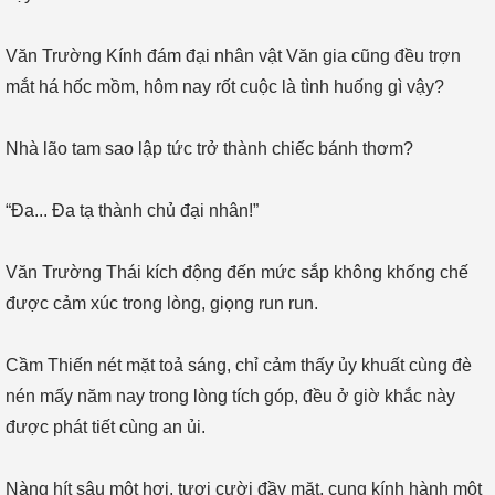
Văn Trường Kính đám đại nhân vật Văn gia cũng đều trợn
mắt há hốc mồm, hôm nay rốt cuộc là tình huống gì vậy?
Nhà lão tam sao lập tức trở thành chiếc bánh thơm?
“Đa... Đa tạ thành chủ đại nhân!”
Văn Trường Thái kích động đến mức sắp không khống chế
được cảm xúc trong lòng, giọng run run.
Cầm Thiến nét mặt toả sáng, chỉ cảm thấy ủy khuất cùng đè
nén mấy năm nay trong lòng tích góp, đều ở giờ khắc này
được phát tiết cùng an ủi.
Nàng hít sâu một hơi, tươi cười đầy mặt, cung kính hành một