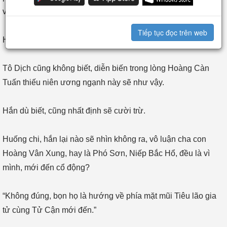
vị rồi!”
Tiếp tục đọc trên web
Hoàng Càn Tuấn trộm vui.
Tô Dịch cũng không biết, diễn biến trong lòng Hoàng Càn
Tuấn thiếu niên ương ngạnh này sẽ như vậy.
Hắn dù biết, cũng nhất định sẽ cười trừ.
Huống chi, hắn lại nào sẽ nhìn không ra, vô luận cha con
Hoàng Vân Xung, hay là Phó Sơn, Niếp Bắc Hổ, đều là vì
mình, mới đến cổ động?
“Không đúng, bọn họ là hướng về phía mặt mũi Tiêu lão gia
tử cùng Tử Cận mới đến.”