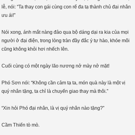
lễ, nói: “Ta thay con gái cùng con rể đa tạ thành chủ đại nhân
ưu ái!”
Nói xong, ánh mắt nàng đảo qua bộ dáng dại ra kia của mọi
người ở đại điện, trong lòng tràn đầy đắc ý tự hào, khóe môi
cũng không khỏi hơi nhếch lên.
Cuối cùng có một ngày lão nương nở mày nở mặt!
Phó Sơn nói: “Không cần cảm tạ ta, món quà này là một vị
quý nhân tặng, ta chỉ là chuyển giao thay mà thôi.”
“Xin hỏi Phó đại nhân, là vị quý nhân nào tặng?”
Cầm Thiến tò mò.