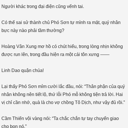
Người khác trong đại điện cũng vểnh tai.
Có thể sai sử thành chủ Phó Sơn tự mình ra mặt, quý nhân
bực này nào phải tầm thường?
Hoàng Vân Xung mơ hồ có chút hiểu, trong lòng nhịn không
được run lên, trong đầu hiện ra một cái tôn xưng ——
Linh Dao quận chúa!
Lại thấy Phó Sơn mỉm cười lắc đầu, nói: “Thân phận của quý
nhân không nên tiết lộ, thứ lỗi Phó mỗ không tiện trả lời. Hai
vị chỉ cần nhớ, quà là cho vợ chồng Tô Dịch, như vậy đủ rồi.”
Cầm Thiến vội vàng nói: “Ta chắc chắn tự tay chuyển giao
cho bọn nó.”