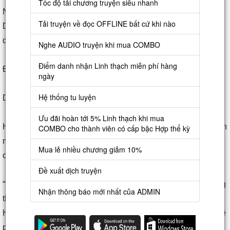
Tốc độ tải chương truyện siêu nhanh
Ngay cả vừa rồi lúc tặng lễ, cũng đều là mang một đôi “Cửu
Tải truyện về đọc OFFLINE bất cứ khi nào
Diệp Vương Sâm” giao cho vợ chồng Văn Trường Thái, lại
do bọn họ chuyển giao cho vợ chồng Tô Dịch.
Nghe AUDIO truyện khi mua COMBO
Điểm danh nhận Linh thạch miễn phí hàng
Đương nhiên, Văn Linh Chiêu là nhân tiện.
ngày
Hệ thống tu luyện
Dù sao tặng lễ cũng là cần danh nghĩa.
Ưu đãi hoàn tới 5% Linh thạch khi mua
Hoàng Càn Tuấn cũng phát hiện, Niếp Bắc Hổ, Phó Sơn hiển
COMBO cho thành viên có cấp bậc Hợp thể kỳ
nhiên cũng đoán ra, Tô Dịch không muốn bại lộ một số việc,
Mua lẻ nhiều chương giảm 10%
cho nên ở lúc trước đến dự tiệc, đều rất ăn ý “diễn trò” !
Đề xuất dịch truyện
“Tất cả mọi người trên dưới Văn gia này sợ là căn bản không
Nhận thông báo mới nhất của ADMIN
thể ngờ được, không chỉ ta cùng phụ thân, ngay cả Niếp Bắc
Hổ cùng Phó Sơn hai vị đại nhân vật, thật ra đều là hướng về
phía mặt mũi Tô Dịch mới đến... Ha ha, thế này cũng quá thú