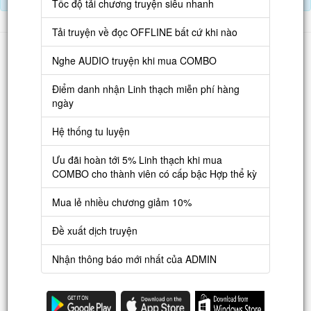
Tốc độ tải chương truyện siêu nhanh
Tải truyện về đọc OFFLINE bất cứ khi nào
Danh sách
Nghe AUDIO truyện khi mua COMBO
Truyện mới
Điểm danh nhận Linh thạch miễn phí hàng
Truyện Hot
ngày
Truyện Full
Hệ thống tu luyện
Truyện Dịch Miễn Phí
Ưu đãi hoàn tới 5% Linh thạch khi mua
Thao tác
COMBO cho thành viên có cấp bậc Hợp thể kỳ
Đăng ký tài khoản
Mua lẻ nhiều chương giảm 10%
Nạp LT
Đề xuất dịch truyện
Danh sách combo
Nhận thông báo mới nhất của ADMIN
Nguời dùng
Lưu ý trên web