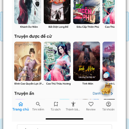
Đăng nhập
Nạp linh thạch
Mua 4 chương chỉ có tác dụng tiết kiệm thời gian.
Mua 4 chương thì 3 chương sau sẽ không phải ấn mua.
Ví dụ bạn đang ở chương 100 và mua 4 chương thì
chương
101,102,103
sẽ không phải ấn mua.
Trước
Sau
Nạp Lịch Thạch