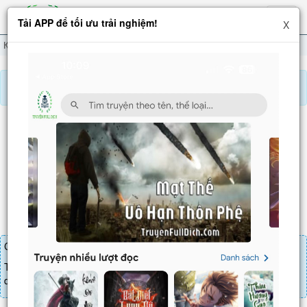
Hiện
Tải APP để tối ưu trải nghiệm!
X
menu
Kiếm Đạo Đệ Nhất Tiên
Chương 491
Báo lỗi, nhờ hỗ trợ, yêu cầu cập nhập.
KIẾM ĐẠO ĐỆ NHẤT TIÊN
Chương 491
: Giẫm lên ngươi là vì tốt cho ngươi (1)
Chương truyện cần 20 LT để mua.
Truyện mua lẻ thì cứ Giá chương x Số chương, mua combo thì đến
danh sách combo tìm giá