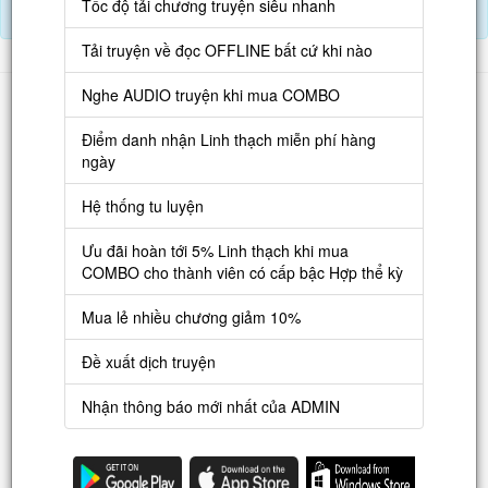
Tốc độ tải chương truyện siêu nhanh
Điểm danh hàng ngày nhận Lịch Thạch
Tải truyện về đọc OFFLINE bất cứ khi nào
Danh sách
Nghe AUDIO truyện khi mua COMBO
Truyện mới
Điểm danh nhận Linh thạch miễn phí hàng
ngày
Truyện Hot
Hệ thống tu luyện
Truyện Full
Ưu đãi hoàn tới 5% Linh thạch khi mua
Truyện Dịch Miễn Phí
COMBO cho thành viên có cấp bậc Hợp thể kỳ
Thao tác
Mua lẻ nhiều chương giảm 10%
Đăng ký tài khoản
Đề xuất dịch truyện
Nạp LT
Nhận thông báo mới nhất của ADMIN
Danh sách combo
Nguời dùng