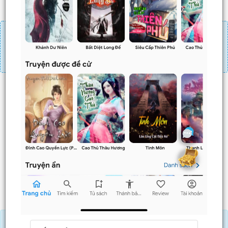
Đăng nhập
Nạp linh thạch
Mua 4 chương chỉ có tác dụng tiết kiệm thời gian.
Mua 4 chương thì 3 chương sau sẽ không phải ấn mua.
Ví dụ bạn đang ở chương 100 và mua 4 chương thì
chương
101,102,103
sẽ không phải ấn mua.
Trước
Sau
Tải APP đọc truyện OFFLINE và nghe AUDIO khi mua combo.