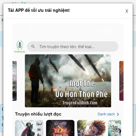
Hiện
Tải APP để tối ưu trải nghiệm!
X
menu
Kiếm Đạo Đệ Nhất Tiên
Chương 95
Báo lỗi, nhờ hỗ trợ, yêu cầu cập nhập.
KIẾM ĐẠO ĐỆ NHẤT TIÊN
Chương 95
: Hình ý lục hợp. Tình cũ nay tới (2)
Chương truyện cần 20 LT để mua.
Truyện mua lẻ thì cứ Giá chương x Số chương, mua combo thì đến
danh sách combo tìm giá