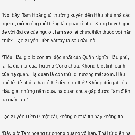
“Nói bậy, Tam Hoàng tử thường xuyên đến Hầu phủ nhà các
ngươi, mở miệng một tiếng là ngoại tổ phụ. Xưng huynh gọi
đệ với đại ca của ngươi, làm sao lại chưa thân thuộc với hắn
chứ?” Lạc Xuyên Hiền vắt tay ra sau đầu hỏi.
“Tiểu Hầu gia là con trai độc nhất của Quân Nghĩa Hầu phủ,
lại là đích tử của Trưởng Công chúa. Không biết tình cảnh
của hạ quan. Hạ quan là con thứ, di nương mất sớm. Hầu
phủ tử đệ nhiều, há có thể đều như thế? Không dối gạt tiểu
Hầu gia, những năm qua, hạ quan chưa gặp được Tam điện
hạ mấy lần.”
Lạc Xuyên Hiền ừ một cái, không biết là tin hay không tin.
“Bây giờ Tam hoàng tử phong quang vô hạn, Thái tử điện hạ