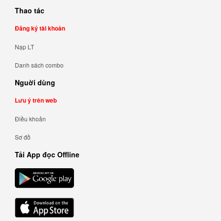
Thao tác
Đăng ký tài khoản
Nạp LT
Danh sách combo
Nguời dùng
Lưu ý trên web
Điều khoản
Sơ đồ
Tải App đọc Offline