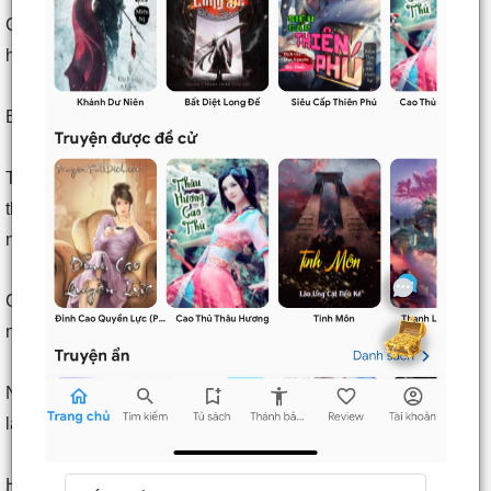
Chẳng biết kết quả cuối cùng ra sao, nhưng hiện tại Tam
hoàng tử hẳn bị động lắm.
Buổi chiều, Tô Nam Thừa muốn tới Công bộ một chuyến.
Thái Tử hiện giờ đảm nhận công việc khảo sát công trình
thủy lợi vào mỗi mùa lũ, tuy tất cả đều là lý luận suông thôi
nhưng vẫn phải bày ra dáng vẻ chuyên tâm chứ.
Chỉ là giờ đã là tháng tám rồi, còn mùa lũ nào nữa chứ, tới
năm sau, liệu có ai còn nhớ rõ việc này nữa không?
Nhưng Tô Nam Thừa vẫn muốn đến Công bộ chạy việc vặt,
lấy bản vẽ về.
Hắn mới xuất cung chưa được bao lâu liền gặp Lạc Xuyên