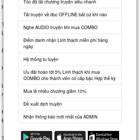
Tốc độ tải chương truyện siêu nhanh
Hiền, hắn ta muốn tiến cung.
Tải truyện về đọc OFFLINE bất cứ khi nào
Tô Nam Thừa kỵ nhất ngựa Đông cung, thấy xe ngựa của
Nghe AUDIO truyện khi mua COMBO
Lạc Xuyên Hiền, hắn không thể không xuống dưới tránh đi.
Điểm danh nhận Linh thạch miễn phí hàng
ngày
Bằng không sẽ không thể đi qua đây được.
Hệ thống tu luyện
Hắn tránh đi, nhưng không ngờ đối phương lại dừng lại.
Ưu đãi hoàn tới 5% Linh thạch khi mua
COMBO cho thành viên có cấp bậc Hợp thể kỳ
Lạc Xuyên Hiền nghe gã sai vặt của mình báo lại danh tính
Mua lẻ nhiều chương giảm 10%
người đằng trước.
Đề xuất dịch truyện
Hắn ta xốc lên màn xe lên nhìn Tô Nam Thừa: “Ngươi là
Nhận thông báo mới nhất của ADMIN
Đông cung tư gián?”
Tô Nam Thừa vội nói: “Hạ quan bái kiến tiểu hầu gia, đúng là