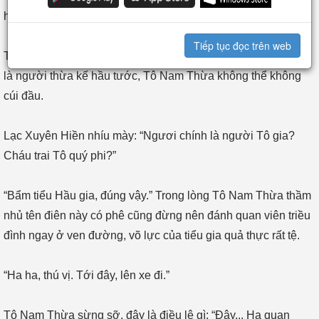
hạ quan.”
Tiếp tục đọc trên web
Thực ra Lạc Xuyên Hiền không có chức quan, nhưng hắn ta
là người thừa kế hầu tước, Tô Nam Thừa không thể không
cúi đầu.
Lạc Xuyên Hiền nhíu mày: “Ngươi chính là người Tô gia?
Cháu trai Tô quý phi?”
“Bẩm tiểu Hầu gia, đúng vậy.” Trong lòng Tô Nam Thừa thầm
nhủ tên điên này có phê cũng đừng nên đánh quan viên triều
đình ngay ở ven đường, võ lực của tiểu gia quả thực rất tệ.
“Ha ha, thú vị. Tới đây, lên xe đi.”
Tô Nam Thừa sừng sỡ, đây là điều lệ gì: “Đây... Hạ quan