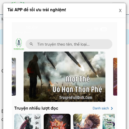
Hiện
Tải APP để tối ưu trải nghiệm!
X
menu
Mưu Thiên Hạ
Chương 53
Báo lỗi, nhờ hỗ trợ, yêu cầu cập nhập.
MƯU THIÊN HẠ
Chương 53
: Gia tộc tụ họp thật vô vị(2)
Chương 53: Gia tộc tụ họp thật vô vị(2)
Bệ hạ lại phái người đến Hiển Châu, rõ ràng muốn điều tra
chuyện thuế má trước đó.