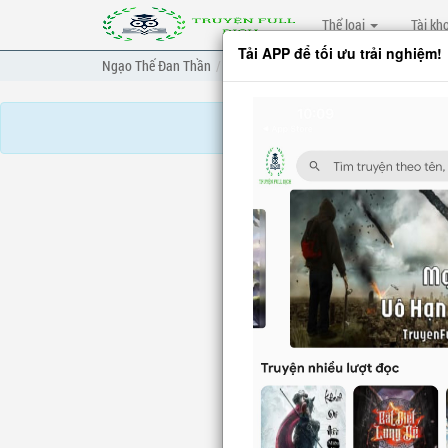
Thể loại
Tài kh
Tải APP để tối ưu trải nghiệm!
Ngạo Thế Đan Thần
Chương 169
Chương tr
Truyện mua