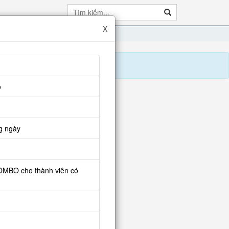
X
o
g ngày
COMBO cho thành viên có
mbo tìm giá