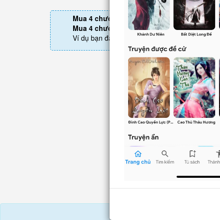
Mua 4 chương chỉ có tác dụng tiết kiệm thờ
Mua 4 chương thì 3 chương sau sẽ không p
Ví dụ bạn đang ở chương 100 và mua 4 chươn
Tải APP đọc t