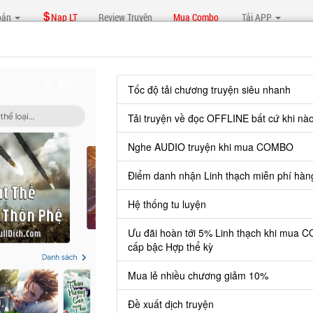
oản
Nạp LT
Review Truyện
Mua Combo
Tải APP
Báo lỗi, nhờ hỗ trợ, yêu cầu cập nhập.
Tốc độ tải chương truyện siêu nhanh
Tải truyện về đọc OFFLINE bất cứ khi nà
NGẠO THẾ ĐAN THẦN
Nghe AUDIO truyện khi mua COMBO
Chương 169
: Thần giáp tới tay
Điểm danh nhận Linh thạch miễn phí hàn
Hệ thống tu luyện
Ưu đãi hoàn tới 5% Linh thạch khi mua 
cấp bậc Hợp thể kỳ
uyện cần 20 LT để mua.
 lẻ thì cứ Giá chương x Số chương, mua combo thì đến danh sách co
Mua lẻ nhiều chương giảm 10%
Đề xuất dịch truyện
Đăng nhập
Nạp linh thạch