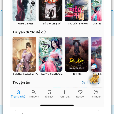
Đăng nhập
Nạp linh thạch
Mua 4 chương chỉ có tác dụng tiết kiệm thời gian.
Mua 4 chương thì 3 chương sau sẽ không phải ấn mua.
Ví dụ bạn đang ở chương 100 và mua 4 chương thì
chương
101,102,103
sẽ không phải ấn mua.
Trước
Sau
Nạp Lịch Thạch