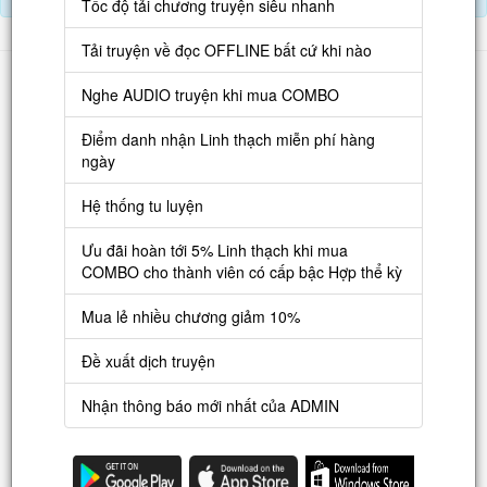
Tốc độ tải chương truyện siêu nhanh
Tải truyện về đọc OFFLINE bất cứ khi nào
Danh sách
Nghe AUDIO truyện khi mua COMBO
Truyện mới
Điểm danh nhận Linh thạch miễn phí hàng
Truyện Hot
ngày
Truyện Full
Hệ thống tu luyện
Truyện Dịch Miễn Phí
Ưu đãi hoàn tới 5% Linh thạch khi mua
Thao tác
COMBO cho thành viên có cấp bậc Hợp thể kỳ
Đăng ký tài khoản
Mua lẻ nhiều chương giảm 10%
Nạp LT
Đề xuất dịch truyện
Danh sách combo
Nhận thông báo mới nhất của ADMIN
Nguời dùng
Lưu ý trên web