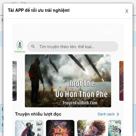
Hiện
Tải APP để tối ưu trải nghiệm!
X
menu
Ngạo Thế Đan Thần
Chương 321
Báo lỗi, nhờ hỗ trợ, yêu cầu cập nhập.
NGẠO THẾ ĐAN THẦN
Chương 321
: Chưởng môn Đan Hương
Chương truyện cần 20 LT để mua.
Truyện mua lẻ thì cứ Giá chương x Số chương, mua combo thì đến
danh sách combo tìm giá