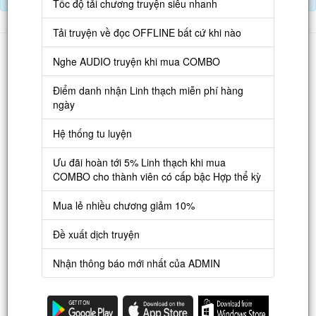
Tốc độ tải chương truyện siêu nhanh
Tải truyện về đọc OFFLINE bất cứ khi nào
Danh sách
Nghe AUDIO truyện khi mua COMBO
Truyện mới
Điểm danh nhận Linh thạch miễn phí hàng
Truyện Hot
ngày
Truyện Full
Hệ thống tu luyện
Truyện Dịch Miễn Phí
Ưu đãi hoàn tới 5% Linh thạch khi mua
Thao tác
COMBO cho thành viên có cấp bậc Hợp thể kỳ
Đăng ký tài khoản
Mua lẻ nhiều chương giảm 10%
Nạp LT
Đề xuất dịch truyện
Danh sách combo
Nhận thông báo mới nhất của ADMIN
Nguời dùng
Lưu ý trên web