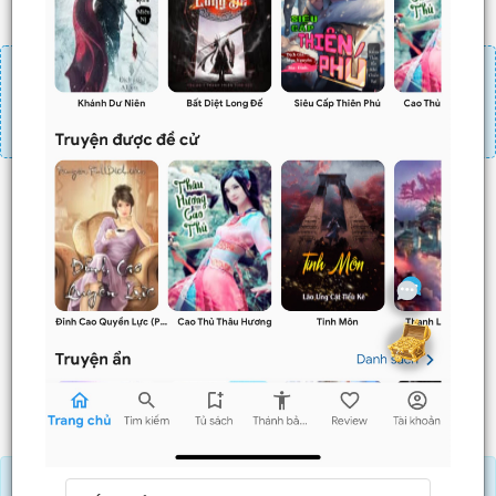
Đăng nhập
Nạp linh thạch
Mua 4 chương chỉ có tác dụng tiết kiệm thời gian.
Mua 4 chương thì 3 chương sau sẽ không phải ấn mua.
Ví dụ bạn đang ở chương 100 và mua 4 chương thì
chương
101,102,103
sẽ không phải ấn mua.
Trước
Sau
Nạp Lịch Thạch