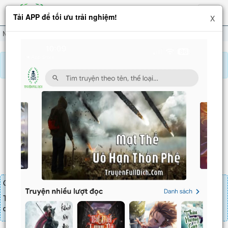
Hiện
Tải APP để tối ưu trải nghiệm!
X
menu
Ngạo Thế Đan Thần
Chương 419
Báo lỗi, nhờ hỗ trợ, yêu cầu cập nhập.
NGẠO THẾ ĐAN THẦN
Chương 419
: Lang nô
Chương truyện cần 20 LT để mua.
Truyện mua lẻ thì cứ Giá chương x Số chương, mua combo thì đến
danh sách combo tìm giá