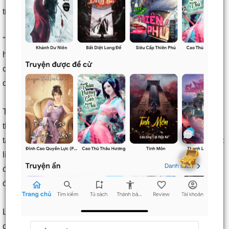
trưởng lão Dược gia chúng ta!"
"Thẩm Tường ngươi giết chết thiên tài vô song có một không
hai của Dược gia chúng ta, bây giờ còn bôi nhọ thanh danh
của Dược gia chúng ta, Dược gia chúng ta nhất định phải
diệt trì Thẩm gia ngươi!"
Thẩm Tường cười lạnh vài tiếng, nói ra: "Dược Thiên Hoa là
thiên tài vô song có một không hai? Vậy vì sao hắn lại thua
ta? Còn nữa, một mình ta làm việc này, tại sao ngươi lại nhấc
liên quan tới Thẩm gia? Xem ra Dược gia các ngươi thật
đúng là lo lắng Thẩm gia chúng ta làm ảnh hướng tới làm ăn
đan dược của các ngươi."
Lúc này, trong quảng trường đã có rất nhiều người thi nhau
chửi mắng Dược gia, Đan Vương các khai trương thi bị phá,