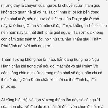
nhưng đây là chuyện của ngươi, là chuyện của Thẩm gia,
không có quan hệ gì với ta! Ta chỉ nhìn ở lợi ích bên trong
môn phái ta ở, nếu như ta có thể trợ giúp Dược gia ở chỗ
này, ta ở trong Chân Vũ môn sẽ đạt được không ít chỗ tốt, cho
nên hôm nay ta nhất định phải giết ngươi! Ta sớm đã không
còn cảm giác thân thuộc, hơn nữa ta hận Thẩm gia!" Thẩm
Phú Vinh nói với một nụ cười.
Thẩm Tường không nói lời nào, hắn đang hung hợp Ngũ
Hành chân khí trong thể nội, đối mặt một võ giả Phàm Võ
cảnh tầng chín đi ra từng trong môn phái võ đạo, hắn chỉ có
thể sử dụng Càn Khôn chân khí mới có thể đánh bại đối
phương.
Ai cũng biết Hội võ đạo Vương thành lần này sẽ có người
của môn phái võ đạo được phái tới để tuyển chọn đệ tử, mà