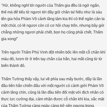
"Hừ, không nghĩ tới người của Thẩm gia đều là ngớ ngẩn,
thế mà để tiểu tử ngươi tới đây giữ chân ta! Nếu như là sáu
tên gia hỏa Phàm Võ cảnh tầng tám kia thì có thể ngăn cản ta
một chút, có lẽ ngươi còn có cơ hội chạy trốn, nhưng bây giờ
chẳng những ngươi phải chết, bọn họ cũng phải chết, Thẩm
gia xong!"
Trên người Thẩm Phú Vinh đột nhiên bốc lên một cỗ chân khí
màu đỏ, lượn lờ ở trên tay chân của hắn, hai mắt cũng từ từ
biến thành đỏ.
Thẩm Tường thấy vậy, lui về phía sau mấy bước, đây là lần
đầu tiên hắn chiến đấu với một người có cảnh giới Phàm Võ
cảnh tầng chín, cũng là lần đầu tiên đối mặt với địch nhân có
thực lực cường đại, cảm nhận được cỗ chân khí kia, sắc mặt
của Thẩm Tường càng ngày càng trở nên ngưng trọng.