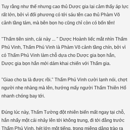
Tuy rằng như thế nhưng cao thủ Dược gia lại cảm thấy áp lực
rất lớn, bởi vì đối phương có tới sáu tên cao thủ Phàm Võ
cảnh tầng tám, mà bên bọn họ cũng chỉ còn có bốn tên!
"Thẩm tiên sinh, cái này ... " Dược Hoành liếc mắt nhìn Thẩm
Phú Vinh, Thẩm Phú Vinh là Phàm Võ cảnh tầng chín, bởi vì
có Thẩm Phú Vinh làm chỗ dựa cho Dược gia bọn hắn,
Dược gia bọn hắn mới dám khai chiến với Thẩm gia.
"Giao cho ta là được rồi." Thẩm Phú Vinh cười lạnh nói, chợt
người nhẹ nhàng mà lên, hướng mấy người Thẩm Thiên Hổ
nhanh chóng bay tới.
Đúng lúc này, Thẩm Tường đột nhiên biến mất ngay tại chỗ,
hắn nhẩy một cái nhảy lên tới không trung, đi tới đằng trước
Thẩm Phú Vinh, hét lớn một tiếng, trong miệng dâng trào ra