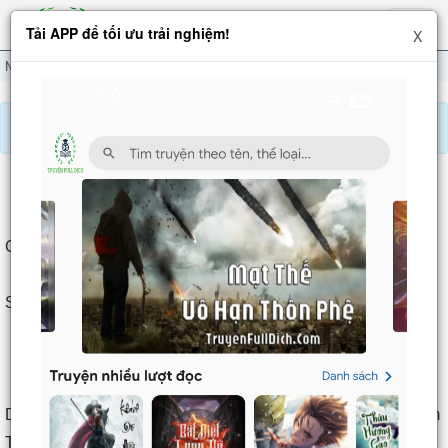
Hiện
Tải APP để tối ưu trải nghiệm!
X
menu
Ngạo Thế Đan Thần
Chương 59
Báo lỗi, nhờ hỗ trợ, yêu cầu cập nhập.
NGẠO THẾ ĐAN THẦN
Chương 59
: Cuối cùng khai chiến
Chương 59: Cuối cùng khai chiến
Shared by: truyendichgiare
Dược Hoành tức giận không thôi, hắn giận dữ hét lên: "Thẩm
Tường, ngươi đến cùng là dùng yêu thuật gì tới khống chế