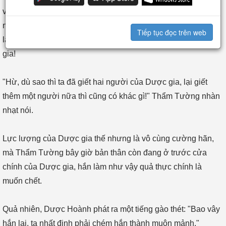
vỡ nát, chia năm xẻ bảy, máu tươi nổ tung tóe, cảnh tượng
này làm cho tất cả mọi người phải ngây dại, Thẩm Tường
Tiếp tục đọc trên web
làm như vậy đơn giản chính là tuyên bố khai chiến với Dược
gia!
"Hừ, dù sao thì ta đã giết hai người của Dược gia, lại giết
thêm một người nữa thì cũng có khác gì!" Thẩm Tường nhàn
nhạt nói.
Lực lượng của Dược gia thế nhưng là vô cùng cường hãn,
mà Thẩm Tường bây giờ bản thân còn đang ở trước cửa
chính của Dược gia, hắn làm như vậy quả thực chính là
muốn chết.
Quả nhiên, Dược Hoành phát ra một tiếng gào thét: "Bao vây
hắn lại, ta nhất định phải chém hắn thành muôn mảnh."