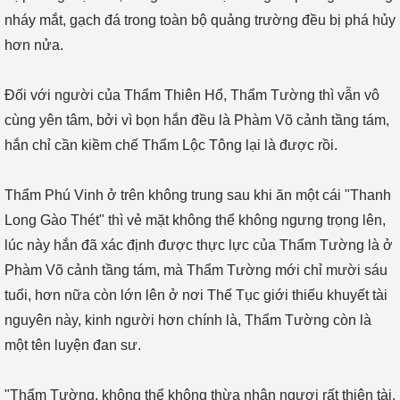
nháy mắt, gạch đá trong toàn bộ quảng trường đều bị phá hủy
hơn nửa.
Đối với người của Thẩm Thiên Hổ, Thẩm Tường thì vẫn vô
cùng yên tâm, bởi vì bọn hắn đều là Phàm Võ cảnh tầng tám,
hắn chỉ cần kiềm chế Thẩm Lộc Tông lại là được rồi.
Thẩm Phú Vinh ở trên không trung sau khi ăn một cái "Thanh
Long Gào Thét" thì vẻ mặt không thể không ngưng trọng lên,
lúc này hắn đã xác định được thực lực của Thẩm Tường là ở
Phàm Võ cảnh tầng tám, mà Thẩm Tường mới chỉ mười sáu
tuổi, hơn nữa còn lớn lên ở nơi Thế Tục giới thiếu khuyết tài
nguyên này, kinh người hơn chính là, Thẩm Tường còn là
một tên luyện đan sư.
"Thẩm Tường, không thể không thừa nhận ngươi rất thiên tài,