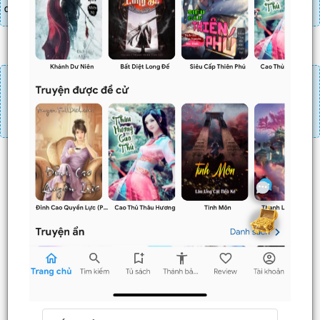
danh sách combo tìm giá
Đăng nhập
Nạp linh thạch
Mua 4 chương chỉ có tác dụng tiết kiệm thời gian.
Mua 4 chương thì 3 chương sau sẽ không phải ấn mua.
Ví dụ bạn đang ở chương 100 và mua 4 chương thì
chương
101,102,103
sẽ không phải ấn mua.
Trước
Sau