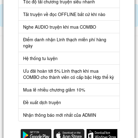
Tốc độ tải chương truyện siêu nhanh
Tải APP đọc truyện OFFLINE và nghe AUDIO khi mua combo.
Tải truyện về đọc OFFLINE bất cứ khi nào
Điểm danh hàng ngày nhận Lịch Thạch
Nghe AUDIO truyện khi mua COMBO
Điểm danh nhận Linh thạch miễn phí hàng
Danh sách
ngày
Truyện mới
Hệ thống tu luyện
Truyện Hot
Ưu đãi hoàn tới 5% Linh thạch khi mua
Truyện Full
COMBO cho thành viên có cấp bậc Hợp thể kỳ
Truyện Dịch Miễn Phí
Mua lẻ nhiều chương giảm 10%
Thao tác
Đề xuất dịch truyện
Đăng ký tài khoản
Nhận thông báo mới nhất của ADMIN
Nạp LT
Danh sách combo