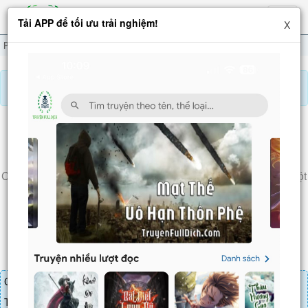
Hiện
Tải APP để tối ưu trải nghiệm!
X
menu
Phần Mềm Treo Máy: Ta Bất Tri Bất Giác Liền Vô Địch
Chương 793
Báo lỗi, nhờ hỗ trợ, yêu cầu cập nhập.
PHẦN MỀM TREO MÁY: TA BẤT TRI BẤT GIÁC
LIỀN VÔ ĐỊCH
Chương 793
: Dùng sức mạnh phá vỡ thế cục, đánh cờ vây, một
quân định càn khôn
Chương truyện cần 25 LT để mua.
Truyện mua lẻ thì cứ Giá chương x Số chương, mua combo thì đến