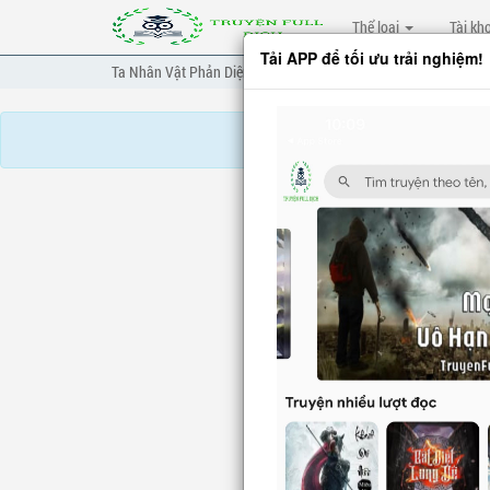
Thể loại
Tài kh
Tải APP để tối ưu trải nghiệm!
Ta Nhân Vật Phản Diện Mở Bày, Nhân Vật Chính Cầu Ta Cố Gắn
TA NHÂN V
Chương tr
Truyện mua