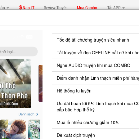
oản
Nạp LT
Review Truyện
Mua Combo
Tải APP
g
Chương 35
Báo lỗi, nhờ hỗ trợ, yêu cầu cập nhập.
Tốc độ tải chương truyện siêu nhanh
Tải truyện về đọc OFFLINE bất cứ khi nà
ẬT PHẢN DIỆN MỞ BÀY, NHÂN VẬT CHÍNH CẦU 
Nghe AUDIO truyện khi mua COMBO
Chương 35
: Triều Hội
Điểm danh nhận Linh thạch miễn phí hàn
Hệ thống tu luyện
Ưu đãi hoàn tới 5% Linh thạch khi mua 
cấp bậc Hợp thể kỳ
uyện cần 30 LT để mua.
 lẻ thì cứ Giá chương x Số chương, mua combo thì đến danh sách co
Mua lẻ nhiều chương giảm 10%
Đề xuất dịch truyện
Đăng nhập
Nạp linh thạch