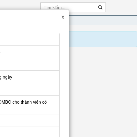
X
o
TA CỐ GẮNG
g ngày
COMBO cho thành viên có
mbo tìm giá