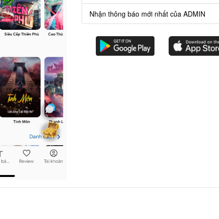
Nhận thông báo mới nhất của ADMIN
i gian.
hải ấn mua.
g thì
chương 101,102,103
sẽ không phải ấn mua.
Chương
trước
Chương
sau
Bạn có thể dùng phím mũi tên hoặc A/D để lùi/sang chương.
Nạp Lịch Thạch