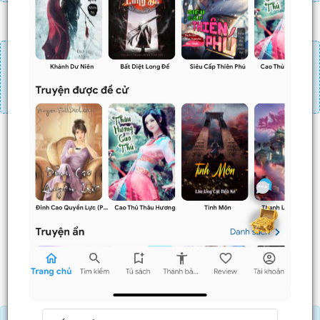
Đăng nhập
Nạp linh thạch
Mua 4 chương chỉ có tác dụng tiết kiệm thời gian.
Mua 4 chương thì 3 chương sau sẽ không phải ấn mua.
Ví dụ bạn đang ở chương 100 và mua 4 chương thì
chương
101,102,103
sẽ không phải ấn mua.
Trước
Sau