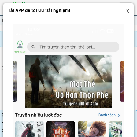
Hiện
Tải APP để tối ưu trải nghiệm!
X
menu
Ta Ở Nhân Gian Đạp Đất Thành Tiên
Chương 773
Báo lỗi, nhờ hỗ trợ, yêu cầu cập nhập.
TA Ở NHÂN GIAN ĐẠP ĐẤT THÀNH TIÊN
Chương 773
: Phương Vọng đăng thiên, thiên địa rung chuyển!
(2)
Chương truyện cần 20 LT để mua.
Truyện mua lẻ thì cứ Giá chương x Số chương, mua combo thì đến
danh sách combo tìm giá