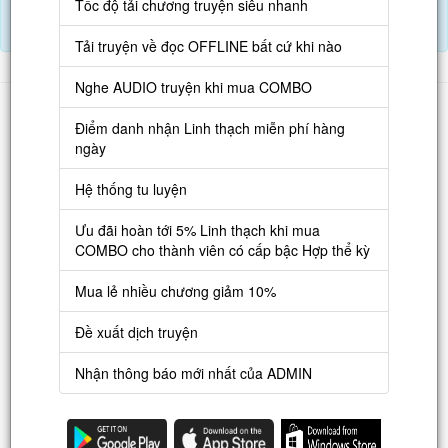
Tốc độ tải chương truyện siêu nhanh
Tải APP đọc truyện OFFLINE và nghe AUDIO khi mua combo.
Điểm danh hàng ngày nhận Lịch Thạch
Tải truyện về đọc OFFLINE bất cứ khi nào
Nghe AUDIO truyện khi mua COMBO
Danh sách
Điểm danh nhận Linh thạch miễn phí hàng
Truyện mới
ngày
Truyện Hot
Hệ thống tu luyện
Truyện Full
Ưu đãi hoàn tới 5% Linh thạch khi mua
Truyện Dịch Miễn Phí
COMBO cho thành viên có cấp bậc Hợp thể kỳ
Thao tác
Mua lẻ nhiều chương giảm 10%
Đăng ký tài khoản
Đề xuất dịch truyện
Nạp LT
Nhận thông báo mới nhất của ADMIN
Danh sách combo
Nguời dùng