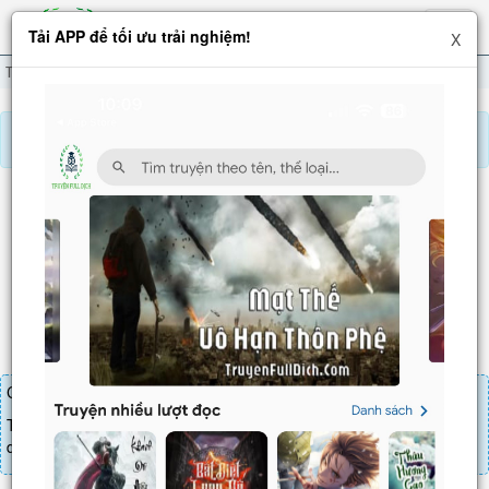
Hiện
Tải APP để tối ưu trải nghiệm!
X
menu
Ta Thật Không Dưỡng Long A
Chương 606
Báo lỗi, nhờ hỗ trợ, yêu cầu cập nhập.
TA THẬT KHÔNG DƯỠNG LONG A
Chương 606
: Huyền Vũ tinh phách!
Chương truyện cần 30 LT để mua.
Truyện mua lẻ thì cứ Giá chương x Số chương, mua combo thì đến
danh sách combo tìm giá