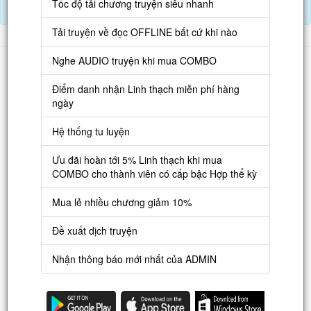
Tốc độ tải chương truyện siêu nhanh
Điểm danh hàng ngày nhận Lịch Thạch
Tải truyện về đọc OFFLINE bất cứ khi nào
Danh sách
Nghe AUDIO truyện khi mua COMBO
Truyện mới
Điểm danh nhận Linh thạch miễn phí hàng
ngày
Truyện Hot
Hệ thống tu luyện
Truyện Full
Ưu đãi hoàn tới 5% Linh thạch khi mua
Truyện Dịch Miễn Phí
COMBO cho thành viên có cấp bậc Hợp thể kỳ
Thao tác
Mua lẻ nhiều chương giảm 10%
Đăng ký tài khoản
Đề xuất dịch truyện
Nạp LT
Nhận thông báo mới nhất của ADMIN
Danh sách combo
Nguời dùng