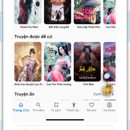
Đăng nhập
Nạp linh thạch
Mua 4 chương chỉ có tác dụng tiết kiệm thời gian.
Mua 4 chương thì 3 chương sau sẽ không phải ấn mua.
Ví dụ bạn đang ở chương 100 và mua 4 chương thì
chương
101,102,103
sẽ không phải ấn mua.
Trước
Sau
Tải APP đọc truyện OFFLINE và nghe AUDIO khi mua combo.