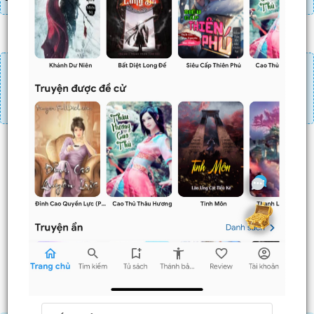
Đăng nhập
Nạp linh thạch
Mua 4 chương chỉ có tác dụng tiết kiệm thời gian.
Mua 4 chương thì 3 chương sau sẽ không phải ấn mua.
Ví dụ bạn đang ở chương 100 và mua 4 chương thì
chương
101,102,103
sẽ không phải ấn mua.
Trước
Sau