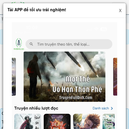
Hiện
Tải APP để tối ưu trải nghiệm!
X
menu
Thần Hào: Bắt Đầu Thi Đại Học, Đi Hướng Nhân Sinh Đỉnh Phong
Chương 871
Báo lỗi, nhờ hỗ trợ, yêu cầu cập nhập.
THẦN HÀO: BẮT ĐẦU THI ĐẠI HỌC, ĐI HƯỚNG
NHÂN SINH ĐỈNH PHONG
Chương 871
: Đùa cợt lẫn nhau (1)
Chương truyện cần 30 LT để mua.
Truyện mua lẻ thì cứ Giá chương x Số chương, mua combo thì đến
danh sách combo tìm giá