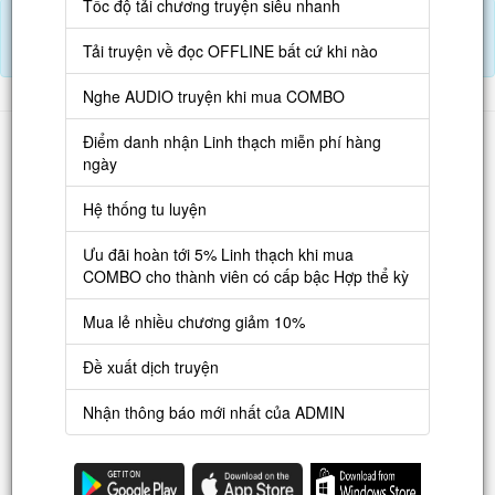
Tốc độ tải chương truyện siêu nhanh
Tải APP đọc truyện OFFLINE và nghe AUDIO khi mua combo.
Điểm danh hàng ngày nhận Lịch Thạch
Tải truyện về đọc OFFLINE bất cứ khi nào
Nghe AUDIO truyện khi mua COMBO
Danh sách
Điểm danh nhận Linh thạch miễn phí hàng
ngày
Truyện mới
Hệ thống tu luyện
Truyện Hot
Truyện Full
Ưu đãi hoàn tới 5% Linh thạch khi mua
COMBO cho thành viên có cấp bậc Hợp thể kỳ
Truyện Dịch Miễn Phí
Mua lẻ nhiều chương giảm 10%
Thao tác
Đề xuất dịch truyện
Đăng ký tài khoản
Nhận thông báo mới nhất của ADMIN
Nạp LT
Danh sách combo
Nguời dùng