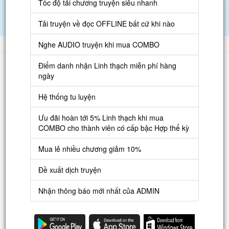
Tốc độ tải chương truyện siêu nhanh
Tải APP đọc truyện OFFLINE và nghe AUDIO khi mua combo.
Điểm danh hàng ngày nhận Lịch Thạch
Tải truyện về đọc OFFLINE bất cứ khi nào
Nghe AUDIO truyện khi mua COMBO
Danh sách
Điểm danh nhận Linh thạch miễn phí hàng
ngày
Truyện mới
Hệ thống tu luyện
Truyện Hot
Truyện Full
Ưu đãi hoàn tới 5% Linh thạch khi mua
COMBO cho thành viên có cấp bậc Hợp thể kỳ
Truyện Dịch Miễn Phí
Mua lẻ nhiều chương giảm 10%
Thao tác
Đề xuất dịch truyện
Đăng ký tài khoản
Nhận thông báo mới nhất của ADMIN
Nạp LT
Danh sách combo
Nguời dùng