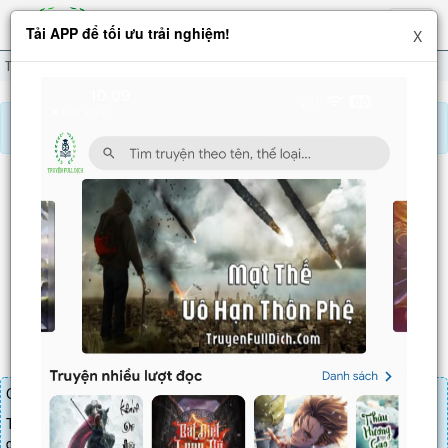
Hiện
Tải APP để tối ưu trải nghiệm!
X
menu
Thần Hào: Bắt Đầu Thi Đại Học, Đi Hướng Nhân Sinh Đỉnh Phong
Chương 978
Báo lỗi, nhờ hỗ trợ, yêu cầu cập nhập.
THẦN HÀO: BẮT ĐẦU THI ĐẠI HỌC, ĐI HƯỚNG
NHÂN SINH ĐỈNH PHONG
Chương 978
: Không Cần Phải Tỏ Ra Quyền Uy Đến Thế
Chương truyện cần 30 LT để mua.
Truyện mua lẻ thì cứ Giá chương x Số chương, mua combo thì đến
danh sách combo tìm giá