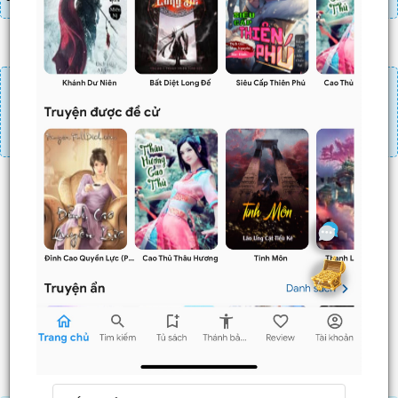
Đăng nhập
Nạp linh thạch
Mua 4 chương chỉ có tác dụng tiết kiệm thời gian.
Mua 4 chương thì 3 chương sau sẽ không phải ấn mua.
Ví dụ bạn đang ở chương 100 và mua 4 chương thì
chương
101,102,103
sẽ không phải ấn mua.
Trước
Sau