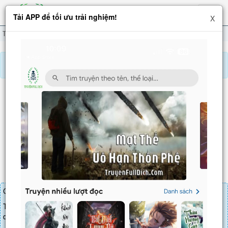
Hiện
Tải APP để tối ưu trải nghiệm!
X
menu
Thức Tỉnh Hình Xăm
Chương 40
Báo lỗi, nhờ hỗ trợ, yêu cầu cập nhập.
THỨC TỈNH HÌNH XĂM
Chương 40
: Cuộc Gọi Của Tổng Thống Ấn Phạn, Tranh Thủ
Bán Lấy Nhân Tình
Chương truyện cần 22 LT để mua.
Truyện mua lẻ thì cứ Giá chương x Số chương, mua combo thì đến
danh sách combo tìm giá