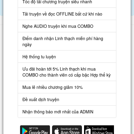
Tốc độ tải chương truyện siêu nhanh
Tải APP đọc truyện OFFLINE và nghe AUDIO khi mua combo.
Điểm danh hàng ngày nhận Lịch Thạch
Tải truyện về đọc OFFLINE bất cứ khi nào
Nghe AUDIO truyện khi mua COMBO
Danh sách
Điểm danh nhận Linh thạch miễn phí hàng
Truyện mới
ngày
Truyện Hot
Hệ thống tu luyện
Truyện Full
Ưu đãi hoàn tới 5% Linh thạch khi mua
Truyện Dịch Miễn Phí
COMBO cho thành viên có cấp bậc Hợp thể kỳ
Thao tác
Mua lẻ nhiều chương giảm 10%
Đăng ký tài khoản
Đề xuất dịch truyện
Nạp LT
Nhận thông báo mới nhất của ADMIN
Danh sách combo
Nguời dùng