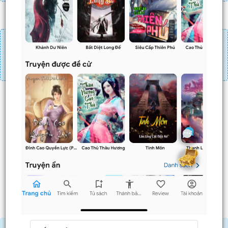
Đăng nhập
Nạp linh thạch
Mua 4 chương chỉ có tác dụng tiết kiệm thời gian.
Mua 4 chương thì 3 chương sau sẽ không phải ấn mua.
Ví dụ bạn đang ở chương 100 và mua 4 chương thì
chương
101,102,103
sẽ không phải ấn mua.
Trước
Sau