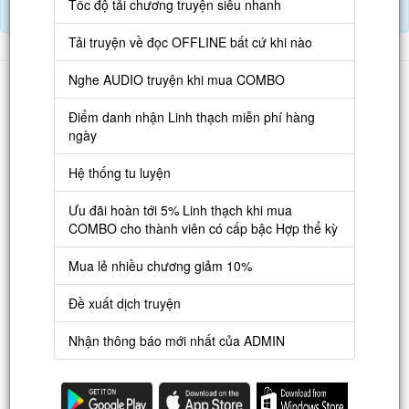
Tốc độ tải chương truyện siêu nhanh
Điểm danh hàng ngày nhận Lịch Thạch
Tải truyện về đọc OFFLINE bất cứ khi nào
Danh sách
Nghe AUDIO truyện khi mua COMBO
Truyện mới
Điểm danh nhận Linh thạch miễn phí hàng
ngày
Truyện Hot
Hệ thống tu luyện
Truyện Full
Ưu đãi hoàn tới 5% Linh thạch khi mua
Truyện Dịch Miễn Phí
COMBO cho thành viên có cấp bậc Hợp thể kỳ
Thao tác
Mua lẻ nhiều chương giảm 10%
Đăng ký tài khoản
Đề xuất dịch truyện
Nạp LT
Nhận thông báo mới nhất của ADMIN
Danh sách combo
Nguời dùng