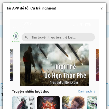
Hiện
Tải APP để tối ưu trải nghiệm!
X
menu
Thức Tỉnh Hình Xăm
Chương 61
Báo lỗi, nhờ hỗ trợ, yêu cầu cập nhập.
THỨC TỈNH HÌNH XĂM
Chương 61
: Thiên Uyên: Địa Ngục Chi Chùy
Chương truyện cần 22 LT để mua.
Truyện mua lẻ thì cứ Giá chương x Số chương, mua combo thì đến
danh sách combo tìm giá