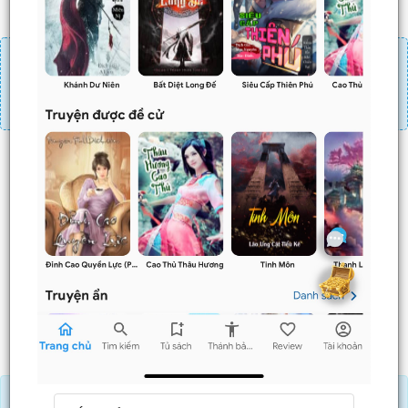
Đăng nhập
Nạp linh thạch
Mua 4 chương chỉ có tác dụng tiết kiệm thời gian.
Mua 4 chương thì 3 chương sau sẽ không phải ấn mua.
Ví dụ bạn đang ở chương 100 và mua 4 chương thì
chương
101,102,103
sẽ không phải ấn mua.
Trước
Sau
Tải APP đọc truyện OFFLINE và nghe AUDIO khi mua combo.