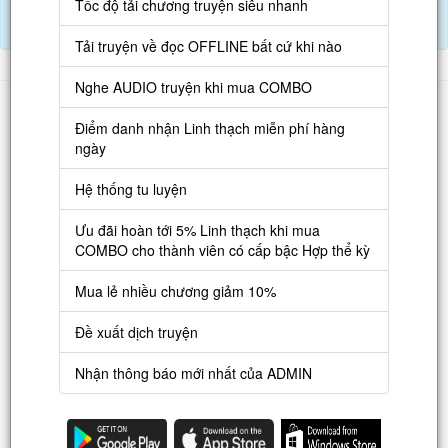
Tốc độ tải chương truyện siêu nhanh
Nạp Lịch Thạch
Tải truyện về đọc OFFLINE bất cứ khi nào
Nghe AUDIO truyện khi mua COMBO
Danh sách
Điểm danh nhận Linh thạch miễn phí hàng
Truyện mới
ngày
Truyện Hot
Hệ thống tu luyện
Truyện Full
Ưu đãi hoàn tới 5% Linh thạch khi mua
Truyện Dịch Miễn Phí
COMBO cho thành viên có cấp bậc Hợp thể kỳ
Thao tác
Mua lẻ nhiều chương giảm 10%
Đăng ký tài khoản
Đề xuất dịch truyện
Nạp LT
Nhận thông báo mới nhất của ADMIN
Danh sách combo
Nguời dùng