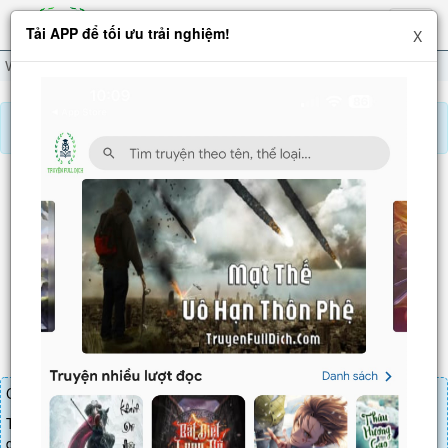
Hiện
Tải APP để tối ưu trải nghiệm!
X
menu
Vạn Giới Mạnh Nhất Hệ Thống Chi Triệu Hoán Quần Hùng
Chương 950
Báo lỗi, nhờ hỗ trợ, yêu cầu cập nhập.
VẠN GIỚI MẠNH NHẤT HỆ THỐNG CHI TRIỆU
HOÁN QUẦN HÙNG
Chương 950
: Phát tiết lửa giận
Chương truyện cần 30 LT để mua.
Truyện mua lẻ thì cứ Giá chương x Số chương, mua combo thì đến
danh sách combo tìm giá