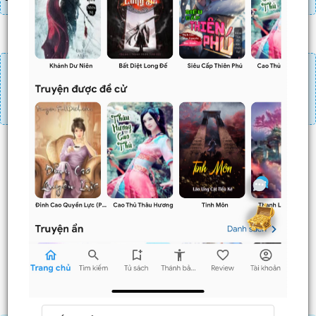
Đăng nhập
Nạp linh thạch
Mua 4 chương chỉ có tác dụng tiết kiệm thời gian.
Mua 4 chương thì 3 chương sau sẽ không phải ấn mua.
Ví dụ bạn đang ở chương 100 và mua 4 chương thì
chương
101,102,103
sẽ không phải ấn mua.
Trước
Sau