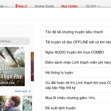
oản
Nạp LT
Review Truyện
Mua Combo
Tải APP
hương 653
Báo lỗi, nhờ hỗ trợ, yêu cầu cập nhập.
Tốc độ tải chương truyện siêu nhanh
Tải truyện về đọc OFFLINE bất cứ khi nà
 CHỈ MUỐN LẲNG LẶNG NHÌN XEM NGƯƠI TRƯỜ
Nghe AUDIO truyện khi mua COMBO
Bảo Hộ Thầm Lặng Từ Đại Hắc Cẩu, Đạo Thành Đón Chào Một Kỳ
Điểm danh nhận Linh thạch miễn phí hàn
Hệ thống tu luyện
Ưu đãi hoàn tới 5% Linh thạch khi mua 
cấp bậc Hợp thể kỳ
uyện cần 30 LT để mua.
 lẻ thì cứ Giá chương x Số chương, mua combo thì đến danh sách co
Mua lẻ nhiều chương giảm 10%
Đề xuất dịch truyện
Đăng nhập
Nạp linh thạch