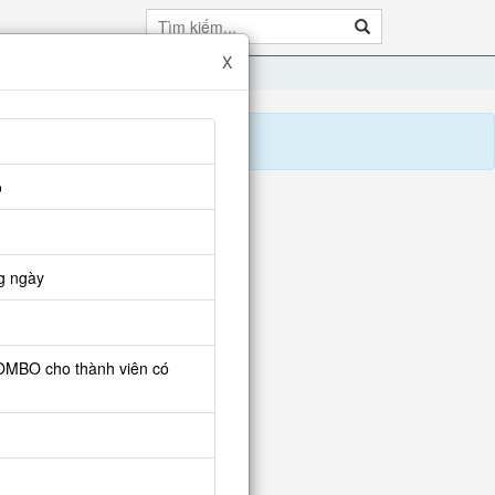
X
o
NG SINH
 Thủ Mới. (3) (1)
g ngày
COMBO cho thành viên có
mbo tìm giá