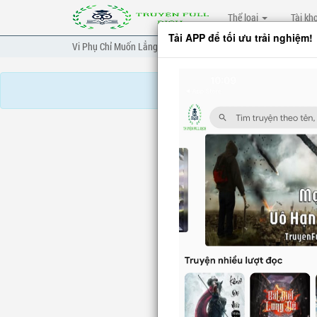
Thể loại
Tài kh
Tải APP để tối ưu trải nghiệm!
Vi Phụ Chỉ Muốn Lẳng Lặng Nhìn Xem Ngươi Trường Sinh
C
VI PHỤ
Chương 653
: Sự 
Chương tr
Truyện mua