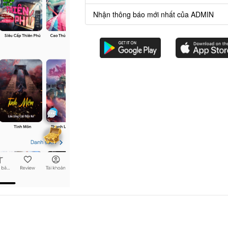
Nhận thông báo mới nhất của ADMIN
i gian.
hải ấn mua.
g thì
chương 101,102,103
sẽ không phải ấn mua.
Chương
trước
Chương
sau
Bạn có thể dùng phím mũi tên hoặc A/D để lùi/sang chương.
Nạp Lịch Thạch