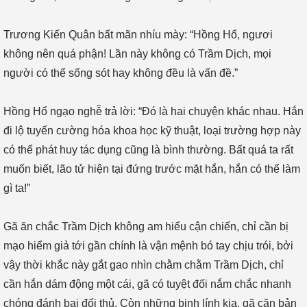
Trương Kiến Quân bất mãn nhíu mày: “Hồng Hổ, ngươi
không nên quá phận! Lần này không có Trầm Dịch, mọi
người có thể sống sót hay không đều là vấn đề.”
Hồng Hổ ngạo nghễ trả lời: “Đó là hai chuyện khác nhau. Hắn
đi lộ tuyến cường hóa khoa học kỹ thuật, loại trường hợp này
có thể phát huy tác dụng cũng là bình thường. Bất quá ta rất
muốn biết, lão tử hiện tại đứng trước mặt hắn, hắn có thể làm
gì ta!”
Gã ăn chắc Trầm Dịch không am hiểu cận chiến, chỉ cần bị
mạo hiểm giả tới gần chính là vận mệnh bó tay chịu trói, bởi
vậy thời khắc này gắt gao nhìn chằm chằm Trầm Dịch, chỉ
cần hắn dám động một cái, gã có tuyệt đối nắm chắc nhanh
chóng đánh bại đối thủ. Còn những binh lính kia, gã căn bản