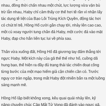
nhau, đồng thời chấn nhau một chút, lực lượng vừa vặn bù
trừ lẫn nhau, Haby chỉ cảm thấy cơ thể hơi tê rần vì nhận lấy
tác dụng tê liệt của Bạo Lôi Trùng Kích Quyền, động tác hơi
có chút trì trệ, Hồng Hổ cười gằn chạy tới, nhảy lên cao cao,
một cú xoay người tung chân đá Haby, một cước đá vào mặt
Haby, đạp cho hắn liên tục lui về phía sau.
Thân vừa xuống đất, Hồng Hổ đã giương tay đấm thẳng tới
ngực Haby. Một kích này của gã thế thế như hổ, cuồng dã
hung bạo, thể hiện ra đầy đủ trạng thái tác chiến đoạt công
từng bước của một mạo hiểm giả cận chiến cần có. Trước
nguy cơ tràn ngập, trong mắt Haby đột nhiên bắn ra một luồng
sáng mạnh mẽ.
Hồng Hổ lập biết không xong, kêu quai quái nhảy lên, kỹ
năng chuyên chúc Cặp Mắt Tử Vong đã đánh vào ngực gã,