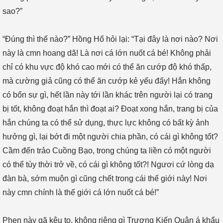
sao?”
“Đúng thì thế nào?” Hồng Hổ hỏi lại: “Tại đây là nơi nào? Nơi
này là cmn hoang dã! Là nơi cá lớn nuốt cá bé! Không phải
chỉ có khu vực độ khó cao mới có thể ăn cướp độ khó thấp,
mà cường giả cũng có thể ăn cướp kẻ yếu đấy! Hắn không
có bổn sự gì, hết lần này tới lần khác trên người lại có trang
bị tốt, không đoạt hắn thì đoạt ai? Đoạt xong hắn, trang bị của
hắn chúng ta có thể sử dụng, thực lực không có bất kỳ ảnh
hưởng gì, lại bớt đi một người chia phần, có cái gì không tốt?
Cầm đến trảo Cuồng Bạo, trong chúng ta liền có một người
có thể tùy thời trở về, có cái gì không tốt?! Ngươi cứ lòng dạ
đàn bà, sớm muộn gì cũng chết trong cái thế giới này! Nơi
này cmn chính là thế giới cá lớn nuốt cá bé!”
Phen này gã kêu to, không riêng gì Trương Kiến Quân á khẩu