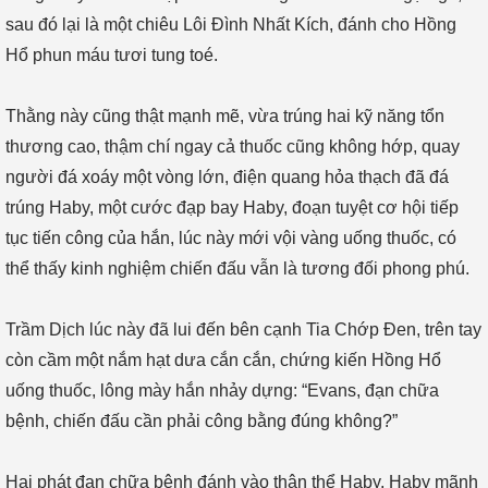
sau đó lại là một chiêu Lôi Đình Nhất Kích, đánh cho Hồng
Hổ phun máu tươi tung toé.
Thằng này cũng thật mạnh mẽ, vừa trúng hai kỹ năng tổn
thương cao, thậm chí ngay cả thuốc cũng không hớp, quay
người đá xoáy một vòng lớn, điện quang hỏa thạch đã đá
trúng Haby, một cước đạp bay Haby, đoạn tuyệt cơ hội tiếp
tục tiến công của hắn, lúc này mới vội vàng uống thuốc, có
thể thấy kinh nghiệm chiến đấu vẫn là tương đối phong phú.
Trầm Dịch lúc này đã lui đến bên cạnh Tia Chớp Đen, trên tay
còn cầm một nắm hạt dưa cắn cắn, chứng kiến Hồng Hổ
uống thuốc, lông mày hắn nhảy dựng: “Evans, đạn chữa
bệnh, chiến đấu cần phải công bằng đúng không?”
Hai phát đạn chữa bệnh đánh vào thân thể Haby, Haby mãnh