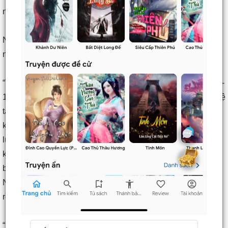
nghiền súng nã.
Nhặt lên chiếc rương nhỏ màu xanh nhạt bên cạnh thi thể bể
nát, mở ra xem xét, là một thanh trảo câu màu máu đỏ lợi hại.
“Trảo Cuồng Bạo cấp D, trảo một tay cực phẩm, công kích 14-
18, mang hiệu quả cắt rách, lúc công kích mục tiêu có 5% tỷ lệ
tạo thành đặc hiệu cắt đứt, kèm theo kỹ năng Bạo Kích: công
kích mục tiêu với lực sát thương bằng bốn lần điểm lực
lượng, bội số tác dụng trên giá trị lực lượng phát huy mà
không phải là giá trị lực lượng lớn nhất. Kỹ năng hoặc trang
bị loại cuồng bạo có tác dụng bổ trợ uy lực trảo Cuồng Bạo.
Ngươi có được nhẫn Cuồng Bạo, sử dụng nhẫn Cuồng Bạo
rồi tái sử dụng trảo Cuồng Bạo, tổn thương tăng lên 20%.”
“Ngươi đã lấy được trang bị đặc thù cấp D, ngươi tùy thời có