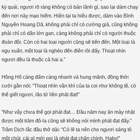
kỳ quái, ngươi rõ ràng không có bản lãnh gì, sao lại dám chạy
đến nơi này mạo hiểm. Hiện tại ta hiểu được, dám vào Bình
Nguyên Hoang Dã, không phải chỉ có cường giả, cũng không
phải chỉ có dân lớn gan, càng không phải chỉ có người thuộc
đoàn đội. Còn có hai loại người cũng sẽ tiến đến. Một loại là
ngu xuẩn, một loại là nghèo đến điên rồi đấy. Thoạt nhìn
ngươi đều là thuộc cả hai a.”
Hồng Hổ càng đấm càng nhanh và hung mãnh, đồng thời
cười gằn nói: “Thoạt nhìn vận khí của ta coi như không tệ, có
thể giết ngươi, lão tử liền phát đạt!”
“Như vậy chưa thể gọi phát đạt… Đầu năm nay ăn mày nhặt
được một trăm đô-la cũng sẽ không nói mình phát đạt đấy.”
Trầm Dịch lắc đầu thở dài: “Có lẽ ta nên cho ngươi sáng tỏ
một chút, cái gì mới gọi là phát đạt chân chính. Haby!”