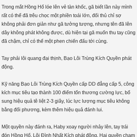
Trong mắt Hồng Hổ lóe lên vẻ tàn khốc, gã biết lần này mình
rất có thể đã trêu chọc một phiền toái lớn, đối thủ chỉ sợ
không phải đơn giản như gã tưởng tượng, nhưng tên đã lên
dây không phát không được, dù hiện tại gã muốn thu tay cũng
đã chậm, chỉ có thể một phen chiến đấu tới cùng.
Tay phải lôi quang đại thịnh, Bạo Lôi Trùng Kích Quyền phát
động.
Kỹ năng Bạo Lôi Trùng Kích Quyền cấp DD đẳng cấp 5, công
kích mục tiêu tạo thành 100 điểm tổn thương cường lực, bổ
sung hiệu quả tê liệt 2-3 giây, lúc lực lượng mục tiêu không
bằng đối phương, kèm thêm hiệu quả đánh lui.
Một quyền này đánh ra, Haby xoay người nhảy lên, tay trái
đón Hồng Hổ, Lôi Đình Nhất Kích phát động. Hai quyền chạm