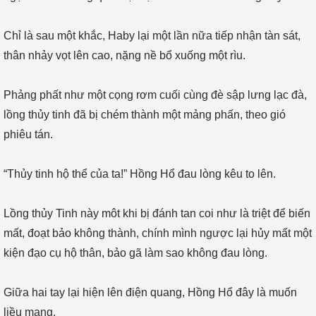
Chỉ là sau một khắc, Haby lại một lần nữa tiếp nhận tàn sát,
thân nhảy vọt lên cao, nặng nề bổ xuống một rìu.
Phảng phất như một cọng rơm cuối cùng đè sập lưng lạc đà,
lồng thủy tinh đã bị chém thành một mảng phấn, theo gió
phiêu tán.
“Thủy tinh hộ thể của ta!” Hồng Hổ đau lòng kêu to lên.
Lồng thủy Tinh này môt khi bị đánh tan coi như là triệt để biến
mất, đoạt bảo không thành, chính mình ngược lại hủy mất một
kiện đạo cụ hộ thân, bảo gã làm sao không đau lòng.
Giữa hai tay lại hiện lên điện quang, Hồng Hổ đây là muốn
liều mạng.