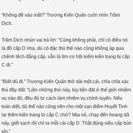
“Không để vào mắt?” Trương Kiến Quân cười nhìn Trầm
Dịch.
Trầm Dịch nhún vai trả lời: “Cũng không phải, chỉ có điều nó
là đồ cấp D nha, dù có đặc thù thế nào cũng không áp qua
chênh lệch đẳng cấp, vẫn là tìm cơ hội kiếm kiện trang bị cấp
C đi.”
“Biết đủ đi.” Trương Kiến Quân thở dài một cái, chĩa chĩa xác
thú đầy đất: “Liền những thứ này, tùy tiện đặt ở thế giới nhiệm
vụ nào đó, đều đủ tư cách làm nhiệm vụ chính tuyến. Nếu
toàn diệt, dù thế nào cũng nên cho một vạn điểm Huyết Tinh
lại thêm kiện trang bị cấp C chứ? Mịa nó, chạy đến hoang dã
này, giết sạch rồi chỉ ra mỗi cái cấp D. Thật đúng siêu cấp bủn
xỉn.”