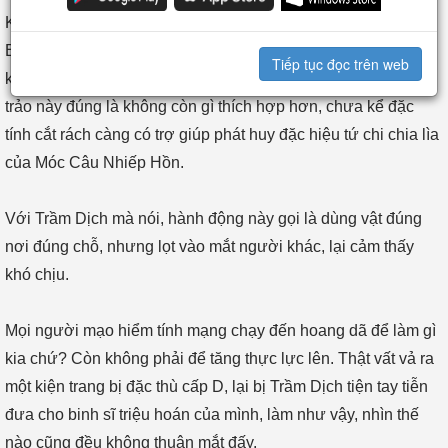
Kỹ năng chuyên chúc của John là Móc Câu Nhiếp Hồn của
Barbossa, không có vũ khí loại trảo câu, cái gì cũng nhiếp
Tiếp tục đọc trên web
không được, tương đương uổng công học. Cho John dùng
trảo này đúng là không còn gì thích hợp hơn, chưa kể đặc
tính cắt rách càng có trợ giúp phát huy đặc hiệu tứ chi chia lìa
của Móc Câu Nhiếp Hồn.
Với Trầm Dịch mà nói, hành động này gọi là dùng vật đúng
nơi đúng chỗ, nhưng lọt vào mắt người khác, lại cảm thấy
khó chịu.
Mọi người mạo hiểm tính mạng chạy đến hoang dã để làm gì
kia chứ? Còn không phải để tăng thực lực lên. Thật vất vả ra
một kiện trang bị đặc thù cấp D, lại bị Trầm Dịch tiện tay tiễn
đưa cho binh sĩ triệu hoán của mình, làm như vậy, nhìn thế
nào cũng đều không thuận mắt đấy.