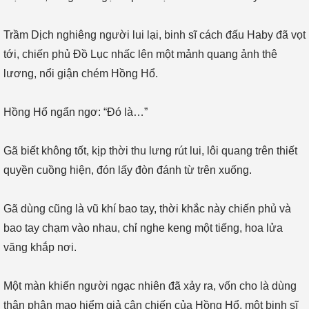
Trầm Dịch nghiêng người lui lại, binh sĩ cách đấu Haby đã vọt
tới, chiến phủ Đồ Lục nhấc lên một mảnh quang ảnh thê
lương, nổi giận chém Hồng Hổ.
Hồng Hổ ngẩn ngơ: “Đó là…”
Gã biết không tốt, kịp thời thu lưng rút lui, lôi quang trên thiết
quyền cuồng hiện, đón lấy đòn đánh từ trên xuống.
Gã dùng cũng là vũ khí bao tay, thời khắc này chiến phủ và
bao tay chạm vào nhau, chỉ nghe keng một tiếng, hoa lửa
văng khắp nơi.
Một màn khiến người ngạc nhiên đã xảy ra, vốn cho là dùng
thân phận mạo hiểm giả cận chiến của Hồng Hổ, một binh sĩ