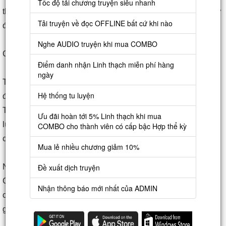
Tốc độ tải chương truyện siêu nhanh
thể mở ra cổng trở về đô thị. Phóng thích cổng trở về cần chờ
Tải truyện về đọc OFFLINE bất cứ khi nào
đợi thời gian một phút đồng hồ.”
Nghe AUDIO truyện khi mua COMBO
Có chút giật mình ngạc nhiên, Trầm Dịch lắc đầu thở dài.
Điểm danh nhận Linh thạch miễn phí hàng
ngày
Trảo Cuồng Bạo này coi như một kiện trang bị đặc thù tạm
Hệ thống tu luyện
được, kỹ năng kèm theo cũng đồng dạng có thể, bất quá
Trầm Dịch chủ yếu đánh khoái công, liền một phần ba giá trị
Ưu đãi hoàn tới 5% Linh thạch khi mua
lực lượng đều rất khó phát huy được, dùng nó thật sự không
COMBO cho thành viên có cấp bậc Hợp thể kỳ
có ý nghĩa.
Mua lẻ nhiều chương giảm 10%
Nghĩ nghĩ, hắn gỡ xuống nhẫn Cuồng Bạo, đem cả trảo
Đề xuất dịch truyện
Cuồng Bạo ném một thể cho binh sĩ cách đấu John, vứt thêm
Nhận thông báo mới nhất của ADMIN
cho hắn một lọ nước thuốc khôi phục: “Đều cho ngươi, cố
gắng dùng đi.”