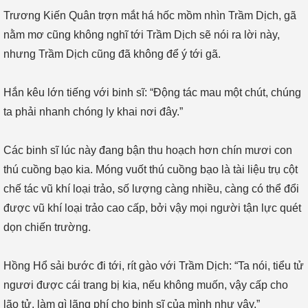
Trương Kiến Quân trợn mắt há hốc mồm nhìn Trầm Dịch, gã
nằm mơ cũng không nghĩ tới Trầm Dịch sẽ nói ra lời này,
nhưng Trầm Dịch cũng đã không để ý tới gã.
Hắn kêu lớn tiếng với binh sĩ: “Động tác mau một chút, chúng
ta phải nhanh chóng ly khai nơi đây.”
Các binh sĩ lúc này đang bận thu hoạch hơn chín mươi con
thú cuồng bạo kia. Móng vuốt thú cuồng bạo là tài liệu trụ cột
chế tác vũ khí loại trảo, số lượng càng nhiều, càng có thể đổi
được vũ khí loại trảo cao cấp, bởi vậy mọi người tận lực quét
dọn chiến trường.
Hồng Hổ sải bước đi tới, rít gào với Trầm Dịch: “Ta nói, tiểu tử
ngươi được cái trang bị kia, nếu không muốn, vậy cấp cho
lão tử, làm gì lãng phí cho binh sĩ của mình như vậy.”