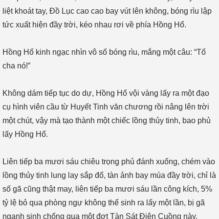
liệt khoát tay, Đồ Lục cao cao bay vút lên không, bóng rìu lập
tức xuất hiện đầy trời, kéo nhau rơi về phía Hồng Hổ.
Hồng Hổ kinh ngạc nhìn vô số bóng rìu, mắng một câu: “Tổ
cha nó!”
Không dám tiếp tục do dự, Hồng Hổ vội vàng lấy ra một đạo
cụ hình viên cầu từ Huyết Tinh văn chương rồi nâng lên trời
một chút, vậy mà tạo thành một chiếc lồng thủy tinh, bao phủ
lấy Hồng Hổ.
Liên tiếp ba mươi sáu chiêu trọng phủ đánh xuống, chém vào
lồng thủy tinh lung lay sắp đổ, tàn ảnh bay múa đầy trời, chỉ là
số gã cũng thật may, liên tiếp ba mươi sáu lần công kích, 5%
tỷ lệ bỏ qua phòng ngự không thể sinh ra lấy một lần, bị gã
ngạnh sinh chống qua một đợt Tàn Sát Điên Cuồng này.