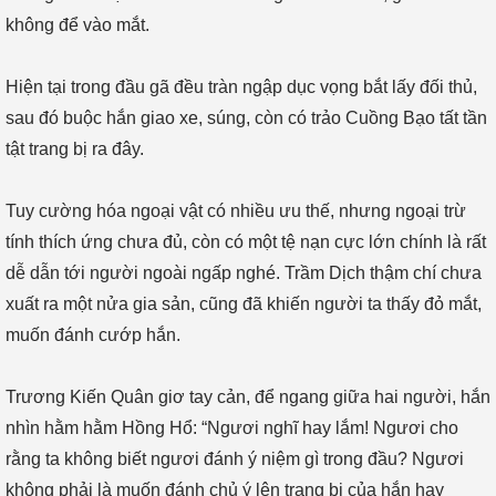
không để vào mắt.
Hiện tại trong đầu gã đều tràn ngập dục vọng bắt lấy đối thủ,
sau đó buộc hắn giao xe, súng, còn có trảo Cuồng Bạo tất tần
tật trang bị ra đây.
Tuy cường hóa ngoại vật có nhiều ưu thế, nhưng ngoại trừ
tính thích ứng chưa đủ, còn có một tệ nạn cực lớn chính là rất
dễ dẫn tới người ngoài ngấp nghé. Trầm Dịch thậm chí chưa
xuất ra một nửa gia sản, cũng đã khiến người ta thấy đỏ mắt,
muốn đánh cướp hắn.
Trương Kiến Quân giơ tay cản, để ngang giữa hai người, hắn
nhìn hằm hằm Hồng Hổ: “Ngươi nghĩ hay lắm! Ngươi cho
rằng ta không biết ngươi đánh ý niệm gì trong đầu? Ngươi
không phải là muốn đánh chủ ý lên trang bị của hắn hay