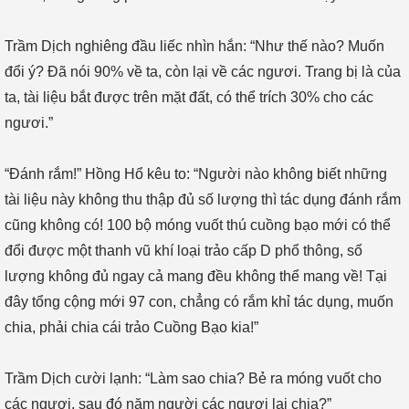
Trầm Dịch nghiêng đầu liếc nhìn hắn: “Như thế nào? Muốn
đổi ý? Đã nói 90% về ta, còn lại về các ngươi. Trang bị là của
ta, tài liệu bắt được trên mặt đất, có thể trích 30% cho các
ngươi.”
“Đánh rắm!” Hồng Hổ kêu to: “Người nào không biết những
tài liệu này không thu thập đủ số lượng thì tác dụng đánh rắm
cũng không có! 100 bộ móng vuốt thú cuồng bạo mới có thể
đổi được một thanh vũ khí loại trảo cấp D phổ thông, số
lượng không đủ ngay cả mang đều không thể mang về! Tại
đây tổng cộng mới 97 con, chẳng có rắm khỉ tác dụng, muốn
chia, phải chia cái trảo Cuồng Bạo kia!”
Trầm Dịch cười lạnh: “Làm sao chia? Bẻ ra móng vuốt cho
các ngươi, sau đó năm người các ngươi lại chia?”