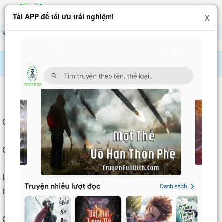
Hiện
Tải APP để tối ưu trải nghiệm!
X
menu
Vô Tận Vũ Trang
Chương 288
Báo lỗi, nhờ hỗ trợ, yêu cầu cập nhập.
VÔ TẬN VŨ TRANG
Chương 288
: Nội Đấu
Chương 288: Nội Đấu
Chiến đấu đến nhanh, đi cũng nhanh.
Lúc tiếng súng đình chỉ, trên thảo nguyên đã trải đầy thi thể
thú cuồng bạo.
Con đầu lĩnh thú cuồng bạo kia cũng đã chết triệt để dưới xe