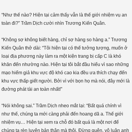
“Như thế nào? Hiện tại cảm thấy vẫn là thế giới nhiệm vụ an
toàn đi?” Trầm Dịch cười nhìn Trương Kiến Quân.
“Không sợ không biết hàng, chỉ sợ hàng so hàng a.” Trương
Kiến Quân thở dài: “Tôi hiện tại có thể tưởng tượng, muốn ở
loại địa phương này làm ra một kiện trang bị cấp C là khó
khăn đến nhường nào. Hiện tại tôi bắt đầu hiểu vì sao những
mạo hiểm giả khu vực độ khó cao kia đều ưa thích chạy đến
khu vực thấp giết người. Bởi vì với bọn họ mà nói, đây mới là
đường phát tài an toàn nhất!”
“Nói không sai.” Trầm Dịch nheo mắt lại: “Bất quá chính vì
như thế, chúng ta mới càng phải đến hoang dã a. Thế giới
nhiệm vụ… Hiện tại xem ra chỗ đó bất quá là một nơi để
chúng ta rèn luyện bản thân mà thôi. Đừng quên, vô luận anh