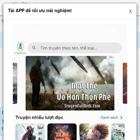
Hiện
Tải APP để tối ưu trải nghiệm!
X
menu
Võ Thánh
Chương 129
Báo lỗi, nhờ hỗ trợ, yêu cầu cập nhập.
VÕ THÁNH
Chương 129
: Tin đồn thất thiệt (1)
Chương truyện cần 25 LT để mua.
Truyện mua lẻ thì cứ Giá chương x Số chương, mua combo thì đến
danh sách combo tìm giá