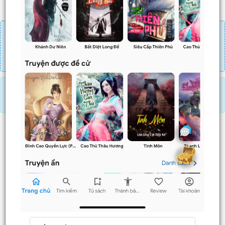
Đăng nhập
Nạp linh thạch
Mua 4 chương chỉ có tác dụng tiết kiệm thời gian.
Mua 4 chương thì 3 chương sau sẽ không phải ấn mua.
Ví dụ bạn đang ở chương 100 và mua 4 chương thì
chương
101,102,103
sẽ không phải ấn mua.
Truyện này KHÔNG CÓ COMBO hoặc CHƯA HỖ TRỢ MUA
COMBO.
Trước
Sau