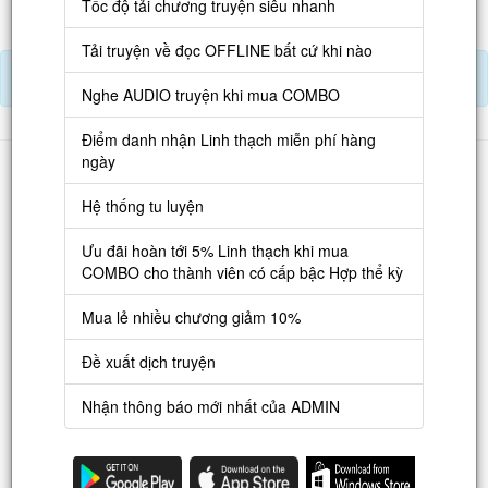
Tốc độ tải chương truyện siêu nhanh
Tải truyện về đọc OFFLINE bất cứ khi nào
Nạp Lịch Thạch
Nghe AUDIO truyện khi mua COMBO
Điểm danh nhận Linh thạch miễn phí hàng
Danh sách
ngày
Truyện mới
Hệ thống tu luyện
Truyện Hot
Ưu đãi hoàn tới 5% Linh thạch khi mua
COMBO cho thành viên có cấp bậc Hợp thể kỳ
Truyện Full
Mua lẻ nhiều chương giảm 10%
Truyện Dịch Miễn Phí
Thao tác
Đề xuất dịch truyện
Đăng ký tài khoản
Nhận thông báo mới nhất của ADMIN
Nạp LT
Danh sách combo