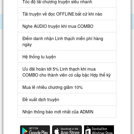
Tốc độ tải chương truyện siêu nhanh
Tải truyện về đọc OFFLINE bất cứ khi nào
Nạp Lịch Thạch
Nghe AUDIO truyện khi mua COMBO
Điểm danh nhận Linh thạch miễn phí hàng
Danh sách
ngày
Truyện mới
Hệ thống tu luyện
Truyện Hot
Ưu đãi hoàn tới 5% Linh thạch khi mua
COMBO cho thành viên có cấp bậc Hợp thể kỳ
Truyện Full
Mua lẻ nhiều chương giảm 10%
Truyện Dịch Miễn Phí
Thao tác
Đề xuất dịch truyện
Đăng ký tài khoản
Nhận thông báo mới nhất của ADMIN
Nạp LT
Danh sách combo