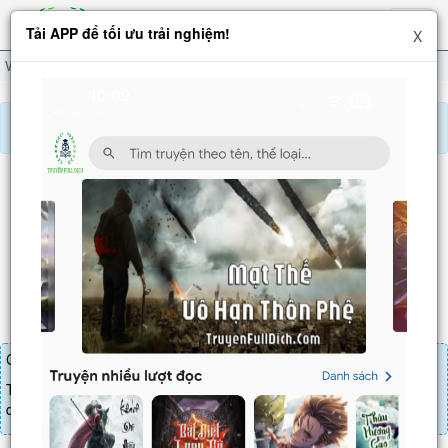
Hiện
Tải APP để tối ưu trải nghiệm!
X
menu
Võ Thánh
Chương 200
Báo lỗi, nhờ hỗ trợ, yêu cầu cập nhập.
VÕ THÁNH
Chương 200
: Vây Ngụy cứu Triệu. (2)
Chương truyện cần 25 LT để mua.
Truyện mua lẻ thì cứ Giá chương x Số chương, mua combo thì đến
danh sách combo tìm giá