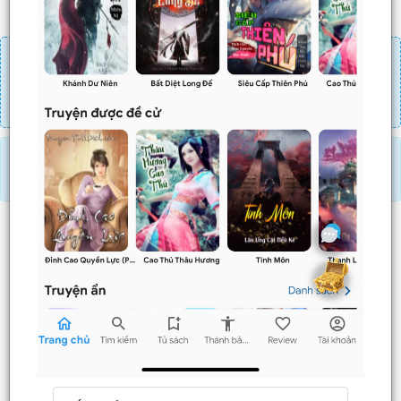
Đăng nhập
Nạp linh thạch
Mua 4 chương chỉ có tác dụng tiết kiệm thời gian.
Mua 4 chương thì 3 chương sau sẽ không phải ấn mua.
Ví dụ bạn đang ở chương 100 và mua 4 chương thì
chương
101,102,103
sẽ không phải ấn mua.
Truyện này KHÔNG CÓ COMBO hoặc CHƯA HỖ TRỢ MUA
COMBO.
Trước
Sau