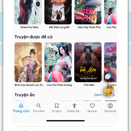
Đăng nhập
Nạp linh thạch
Mua 4 chương chỉ có tác dụng tiết kiệm thời gian.
Mua 4 chương thì 3 chương sau sẽ không phải ấn mua.
Ví dụ bạn đang ở chương 100 và mua 4 chương thì
chương
101,102,103
sẽ không phải ấn mua.
Truyện này KHÔNG CÓ COMBO hoặc CHƯA HỖ TRỢ MUA
COMBO.
Trước
Sau