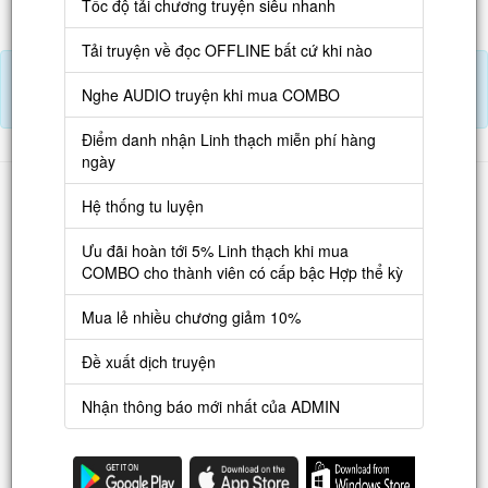
Tốc độ tải chương truyện siêu nhanh
Tải truyện về đọc OFFLINE bất cứ khi nào
Tải APP đọc truyện OFFLINE và nghe AUDIO khi mua combo.
Nghe AUDIO truyện khi mua COMBO
Điểm danh hàng ngày nhận Lịch Thạch
Điểm danh nhận Linh thạch miễn phí hàng
ngày
Danh sách
Hệ thống tu luyện
Truyện mới
Ưu đãi hoàn tới 5% Linh thạch khi mua
Truyện Hot
COMBO cho thành viên có cấp bậc Hợp thể kỳ
Truyện Full
Mua lẻ nhiều chương giảm 10%
Truyện Dịch Miễn Phí
Đề xuất dịch truyện
Thao tác
Nhận thông báo mới nhất của ADMIN
Đăng ký tài khoản
Nạp LT