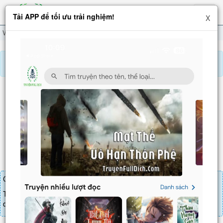
Hiện
Tải APP để tối ưu trải nghiệm!
X
menu
Võ Thánh
Chương 43
Báo lỗi, nhờ hỗ trợ, yêu cầu cập nhập.
VÕ THÁNH
Chương 43
: Tám chiêu Long Hành (1)
Chương truyện cần 25 LT để mua.
Truyện mua lẻ thì cứ Giá chương x Số chương, mua combo thì đến
danh sách combo tìm giá