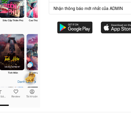
Nhận thông báo mới nhất của ADMIN
ương 1056
: Rời đi
ương 1055
: Rời đi
ương 1054
: Chứng Đạo
ương 1053
: Chứng Đạo
ương 1052
: An bài
n bộ.
 combo