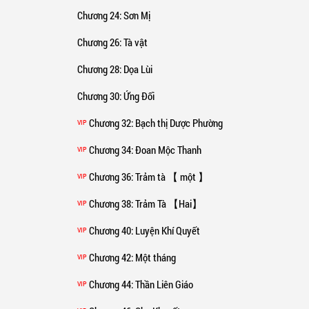
Chương 24
: Sơn Mị
Chương 26
: Tà vật
Chương 28
: Dọa Lùi
Chương 30
: Ứng Đối
Chương 32
: Bạch thị Dược Phường
VIP
Chương 34
: Đoan Mộc Thanh
VIP
Chương 36
: Trảm tà 【 một 】
VIP
Chương 38
: Trảm Tà 【Hai】
VIP
Chương 40
: Luyện Khí Quyết
VIP
Chương 42
: Một tháng
VIP
Chương 44
: Thần Liên Giáo
VIP