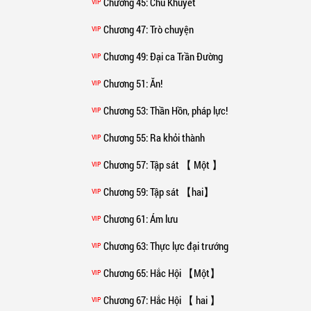
Chương 45
: Chu Khuyết
VIP
Chương 47
: Trò chuyện
VIP
Chương 49
: Đại ca Trần Đường
VIP
Chương 51
: Ăn!
VIP
Chương 53
: Thần Hồn, pháp lực!
VIP
Chương 55
: Ra khỏi thành
VIP
Chương 57
: Tập sát 【 Một 】
VIP
Chương 59
: Tập sát 【hai】
VIP
Chương 61
: Ám lưu
VIP
Chương 63
: Thực lực đại trướng
VIP
Chương 65
: Hắc Hội 【Một】
VIP
Chương 67
: Hắc Hội 【 hai 】
VIP