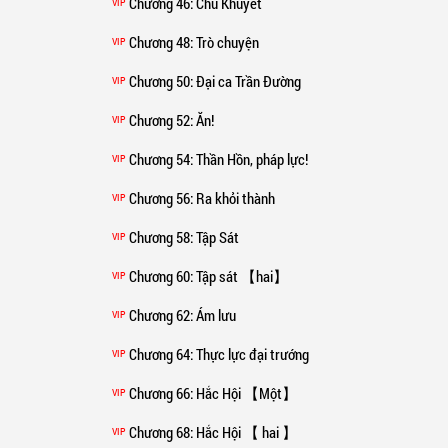
Chương 46
: Chu Khuyết
VIP
Chương 48
: Trò chuyện
VIP
Chương 50
: Đại ca Trần Đường
VIP
Chương 52
: Ăn!
VIP
Chương 54
: Thần Hồn, pháp lực!
VIP
Chương 56
: Ra khỏi thành
VIP
Chương 58
: Tập Sát
VIP
Chương 60
: Tập sát 【hai】
VIP
Chương 62
: Ám lưu
VIP
Chương 64
: Thực lực đại trướng
VIP
Chương 66
: Hắc Hội 【Một】
VIP
Chương 68
: Hắc Hội 【 hai 】
VIP