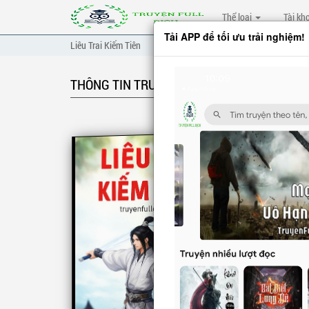
Thể loại
Tài kh
Tải APP để tối ưu trải nghiệm!
Liêu Trai Kiếm Tiên
THÔNG TIN TRUYỆN
L
Năm Vĩn
trăm năm
Phủ, luy
Đế ngày
tử tranh
hạ nổi s
Cũng tro
ẩn chứa v
CÁC C