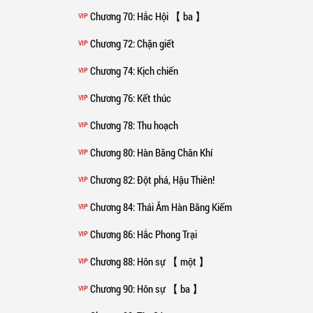
Chương 70
: Hắc Hội 【 ba 】
VIP
Chương 72
: Chặn giết
VIP
Chương 74
: Kịch chiến
VIP
Chương 76
: Kết thúc
VIP
Chương 78
: Thu hoạch
VIP
Chương 80
: Hàn Băng Chân Khí
VIP
Chương 82
: Đột phá, Hậu Thiên!
VIP
Chương 84
: Thái Âm Hàn Băng Kiếm
VIP
Chương 86
: Hắc Phong Trại
VIP
Chương 88
: Hôn sự 【 một 】
VIP
Chương 90
: Hôn sự 【 ba 】
VIP