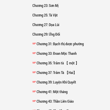
Chương 23
: Sơn Mị
Chương 25
: Tà Vật
Chương 27
: Dọa Lùi
Chương 29
: Ứng Đối
Chương 31
: Bạch thị dược phường
VIP
Chương 33
: Đoan Mộc Thanh
VIP
Chương 35
: Trảm tà 【 một 】
VIP
Chương 37
: Trảm Tà 【Hai】
VIP
Chương 39
: Luyện Khí Quyết
VIP
Chương 41
: Một tháng
VIP
Chương 43
: Thần Liên Giáo
VIP