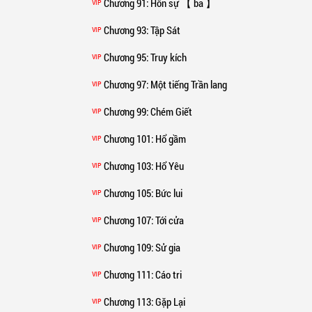
Chương 91
: Hôn sự 【 ba 】
VIP
Chương 93
: Tập Sát
VIP
Chương 95
: Truy kích
VIP
Chương 97
: Một tiếng Trần lang
VIP
Chương 99
: Chém Giết
VIP
Chương 101
: Hổ gầm
VIP
Chương 103
: Hổ Yêu
VIP
Chương 105
: Bức lui
VIP
Chương 107
: Tới cửa
VIP
Chương 109
: Sử gia
VIP
Chương 111
: Cáo tri
VIP
Chương 113
: Gặp Lại
VIP