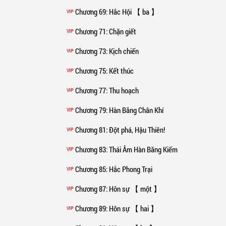
Chương 69
: Hắc Hội 【 ba 】
VIP
Chương 71
: Chặn giết
VIP
Chương 73
: Kịch chiến
VIP
Chương 75
: Kết thúc
VIP
Chương 77
: Thu hoạch
VIP
Chương 79
: Hàn Băng Chân Khí
VIP
Chương 81
: Đột phá, Hậu Thiên!
VIP
Chương 83
: Thái Âm Hàn Băng Kiếm
VIP
Chương 85
: Hắc Phong Trại
VIP
Chương 87
: Hôn sự 【 một 】
VIP
Chương 89
: Hôn sự 【 hai 】
VIP