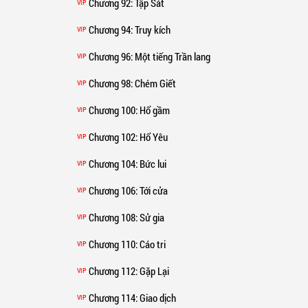
Chương 92
: Tập Sát
VIP
Chương 94
: Truy kích
VIP
Chương 96
: Một tiếng Trần lang
VIP
Chương 98
: Chém Giết
VIP
Chương 100
: Hổ gầm
VIP
Chương 102
: Hổ Yêu
VIP
Chương 104
: Bức lui
VIP
Chương 106
: Tới cửa
VIP
Chương 108
: Sử gia
VIP
Chương 110
: Cáo tri
VIP
Chương 112
: Gặp Lại
VIP
Chương 114
: Giao dịch
VIP