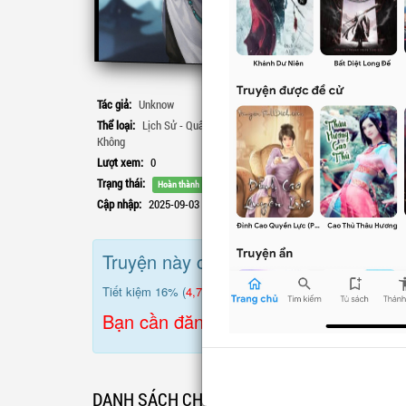
Ch
VIP
Ch
VIP
Ch
VIP
Tác giả:
Unknow
Ch
VIP
Thể loại:
Lịch Sử - Quân Sự
,
Huyền Huyễn
,
Xuyên
Ch
VIP
Không
Lượt xem:
0
Trạng thái:
Hoàn thành
Cập nhập:
2025-09-03 16:05:50
Truyện này cần
26,000
LT để mua trọ
Tiết kiệm 16% (
4,780
LT) so với mua lẻ.
Bạn cần đăng nhập để sử dụng mua
DANH SÁCH CHƯƠNG