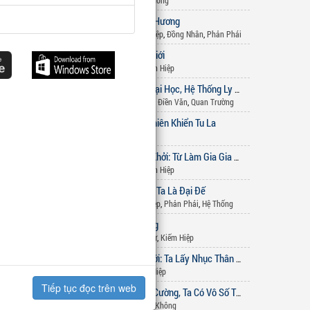
Linh Dị
,
Xuyên Không
Cao Thủ Thâu Hương
2
Sắc Hiệp
,
Kiếm Hiệp
,
Đồng Nhân
,
Phản Phái
Chân Võ Thế Giới
3
Huyền Huyễn
,
Tiên Hiệp
Chuẩn Bị Thi Đại Học, Hệ Thống Ly Hôn Nghịch Tập Liền Xuất Hiện
4
Hệ Thống
,
Đô Thị
,
Điền Văn
,
Quan Trường
Võng Du Chi Thiên Khiển Tu La
5
Đô Thị
,
Võng du
Gia Tộc Quật Khởi: Từ Làm Gia Gia Bắt Đầu
6
Huyền Huyễn
,
Tiên Hiệp
Phản Phái: Mẹ Ta Là Đại Đế
7
Tiên Hiệp
,
Sắc Hiệp
,
Phản Phái
,
Hệ Thống
Cẩm Y Vô Song
8
Lịch Sử - Quân Sự
,
Kiếm Hiệp
Tà Linh Thế Giới: Ta Lấy Nhục Thân Quét Ngang Thế Này
9
Hệ Thống
,
Kiếm Hiệp
Tiếp tục đọc trên web
Vạn Lần Tăng Cường, Ta Có Vô Số Thần Vật
10
Hệ Thống
,
Xuyên Không