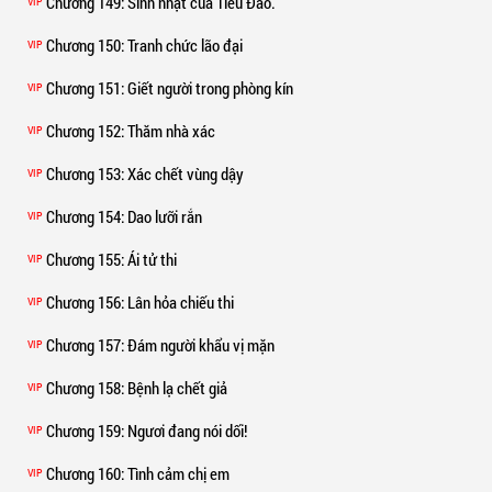
Chương 149
: Sinh nhật của Tiểu Đào.
VIP
Chương 150
: Tranh chức lão đại
VIP
Chương 151
: Giết người trong phòng kín
VIP
Chương 152
: Thăm nhà xác
VIP
Chương 153
: Xác chết vùng dậy
VIP
Chương 154
: Dao lưỡi rắn
VIP
Chương 155
: Ái tử thi
VIP
Chương 156
: Lân hỏa chiếu thi
VIP
Chương 157
: Đám người khẩu vị mặn
VIP
Chương 158
: Bệnh lạ chết giả
VIP
Chương 159
: Ngươi đang nói dối!
VIP
Chương 160
: Tình cảm chị em
VIP