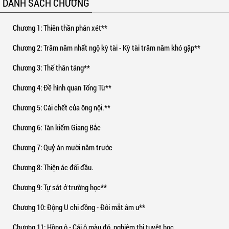
DANH SÁCH CHƯƠNG
Chương 1
: Thiên thần phán xét**
Chương 2
: Trăm năm nhất ngộ kỳ tài - Kỳ tài trăm năm khó gặp**
Chương 3
: Thế thân táng**
Chương 4
: Đề hình quan Tống Từ**
Chương 5
: Cái chết của ông nội.**
Chương 6
: Tàn kiếm Giang Bắc
Chương 7
: Quỷ án mười năm trước
Chương 8
: Thiện ác đối đầu.
Chương 9
: Tự sát ở trường học**
Chương 10
: Động U chi đồng - Đôi mắt âm u**
Chương 11
: Hồng ô - Cái ô màu đỏ, nghiệm thi tuyệt học