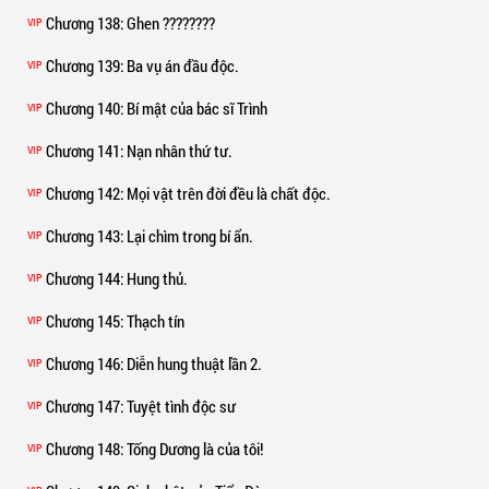
Chương 138
: Ghen ????????
VIP
Chương 139
: Ba vụ án đầu độc.
VIP
Chương 140
: Bí mật của bác sĩ Trình
VIP
Chương 141
: Nạn nhân thứ tư.
VIP
Chương 142
: Mọi vật trên đời đều là chất độc.
VIP
Chương 143
: Lại chìm trong bí ẩn.
VIP
Chương 144
: Hung thủ.
VIP
Chương 145
: Thạch tín
VIP
Chương 146
: Diễn hung thuật lần 2.
VIP
Chương 147
: Tuyệt tình độc sư
VIP
Chương 148
: Tống Dương là của tôi!
VIP