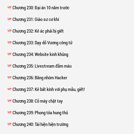
Chương 230
: Đại án 10 năm trước
VIP
Chương 231
: Giáo sư cơ khí
VIP
Chương 232
: Kẻ ác phải bị giết
VIP
Chương 233
: Dạy dỗ Vương công tử
VIP
Chương 234
: Website kinh khủng
VIP
Chương 235
: Livestream đẫm máu
VIP
Chương 236
: Băng nhóm Hacker
VIP
Chương 237
: Kẻ bất kính với phụ mẫu, giết!
VIP
Chương 238
: Cỗ máy chặt tay
VIP
Chương 239
: Phong tỏa hung thủ
VIP
Chương 240
: Tái hiện hiện trường
VIP