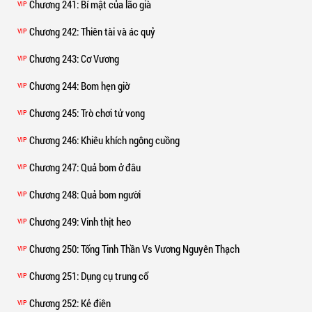
Chương 241
: Bí mật của lão già
VIP
Chương 242
: Thiên tài và ác quỷ
VIP
Chương 243
: Cơ Vương
VIP
Chương 244
: Bom hẹn giờ
VIP
Chương 245
: Trò chơi tử vong
VIP
Chương 246
: Khiêu khích ngông cuồng
VIP
Chương 247
: Quả bom ở đâu
VIP
Chương 248
: Quả bom người
VIP
Chương 249
: Vinh thịt heo
VIP
Chương 250
: Tống Tinh Thần Vs Vương Nguyên Thạch
VIP
Chương 251
: Dụng cụ trung cổ
VIP
Chương 252
: Kẻ điên
VIP