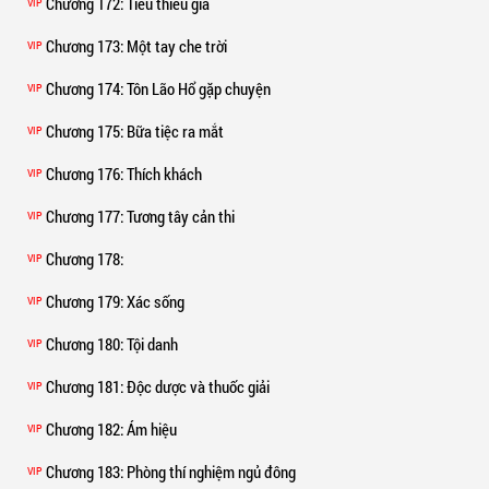
Chương 172
: Tiểu thiếu gia
VIP
Chương 173
: Một tay che trời
VIP
Chương 174
: Tôn Lão Hổ gặp chuyện
VIP
Chương 175
: Bữa tiệc ra mắt
VIP
Chương 176
: Thích khách
VIP
Chương 177
: Tương tây cản thi
VIP
Chương 178
:
VIP
Chương 179
: Xác sống
VIP
Chương 180
: Tội danh
VIP
Chương 181
: Độc dược và thuốc giải
VIP
Chương 182
: Ám hiệu
VIP
Chương 183
: Phòng thí nghiệm ngủ đông
VIP