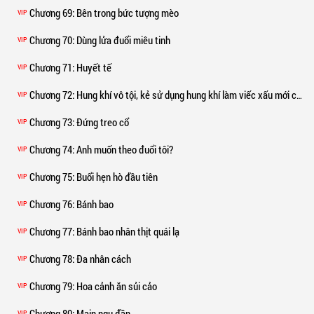
Chương 69
: Bên trong bức tượng mèo
VIP
Chương 70
: Dùng lửa đuổi miêu tinh
VIP
Chương 71
: Huyết tế
VIP
Chương 72
: Hung khí vô tội, kẻ sử dụng hung khí làm viếc xấu mới có tội
VIP
Chương 73
: Đứng treo cổ
VIP
Chương 74
: Anh muốn theo đuổi tôi?
VIP
Chương 75
: Buổi hẹn hò đầu tiên
VIP
Chương 76
: Bánh bao
VIP
Chương 77
: Bánh bao nhân thịt quái lạ
VIP
Chương 78
: Đa nhân cách
VIP
Chương 79
: Hoa cảnh ăn sủi cảo
VIP
Chương 80
: Main ngu đần
VIP