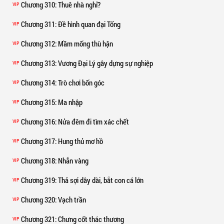
Chương 310
: Thuê nhà nghỉ?
VIP
Chương 311
: Đề hình quan đại Tống
VIP
Chương 312
: Mầm mống thù hận
VIP
Chương 313
: Vương Đại Lý gây dựng sự nghiệp
VIP
Chương 314
: Trò chơi bốn góc
VIP
Chương 315
: Ma nhập
VIP
Chương 316
: Nửa đêm đi tìm xác chết
VIP
Chương 317
: Hung thủ mơ hồ
VIP
Chương 318
: Nhẫn vàng
VIP
Chương 319
: Thả sợi dây dài, bắt con cá lớn
VIP
Chương 320
: Vạch trần
VIP
Chương 321
: Chưng cốt thác thương
VIP