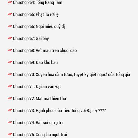
Chương 264
: Tống Băng Tâm
VIP
Chương 265
: Phật Tổ rơi lệ
VIP
Chương 266
: Ngôi miếu quỷ dị
VIP
Chương 267
: Gài bẫy
VIP
Chương 268
: Vết máu trên chuôi dao
VIP
Chương 269
: Đào kho báu
VIP
Chương 270
: Xuyên hoa cầm tước, tuyệt kỹ giết người của Tống gia
VIP
Chương 271
: Đại án văn vật
VIP
Chương 272
: Mật mã thiên thư
VIP
Chương 273
: Hạnh phúc của Tiểu Tống với Đại Lý ????
VIP
Chương 274
: Bắt sống trụ trì
VIP
Chương 275
: Công lao ngút trời
VIP