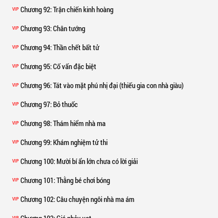
Chương 92
: Trận chiến kinh hoàng
VIP
Chương 93
: Chân tướng
VIP
Chương 94
: Thần chết bất tử
VIP
Chương 95
: Cố vấn đặc biệt
VIP
Chương 96
: Tát vào mặt phú nhị đại (thiếu gia con nhà giàu)
VIP
Chương 97
: Bỏ thuốc
VIP
Chương 98
: Thám hiểm nhà ma
VIP
Chương 99
: Khám nghiệm tử thi
VIP
Chương 100
: Mười bí ẩn lớn chưa có lời giải
VIP
Chương 101
: Thằng bé chơi bóng
VIP
Chương 102
: Câu chuyện ngôi nhà ma ám
VIP
VIP