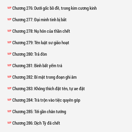
Chương 276
: Dưới gốc bồ đề, trong kim cương kinh
VIP
Chương 277
: Đại minh tinh bị bắt
VIP
Chương 278
: Nụ hôn của thần chết
VIP
Chương 279
: Tên luật sư giảo hoạt
VIP
Chương 280
: Trả đòn
VIP
Chương 281
: Binh bất yếm trá
VIP
Chương 282
: Bí mật trong đoạn ghi âm
VIP
Chương 283
: Không thích đặt tên, tự ae đặt
VIP
Chương 284
: Trà trộn vào tiệc quyên góp
VIP
Chương 285
: Tới gần chân tướng
VIP
Chương 286
: Dịch Tỳ đã chết
VIP