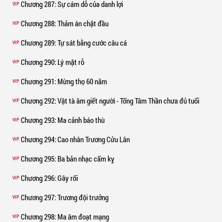
Chương 287
: Sự cám dỗ của danh lợi
VIP
Chương 288
: Thảm án chặt đầu
VIP
Chương 289
: Tự sát bằng cước câu cá
VIP
Chương 290
: Lý mặt rỗ
VIP
Chương 291
: Mừng thọ 60 năm
VIP
Chương 292
: Vật tà âm giết người - Tống Tâm Thần chưa đủ tuổi
VIP
Chương 293
: Ma cảnh báo thù
VIP
Chương 294
: Cao nhân Trương Cửu Lân
VIP
Chương 295
: Ba bản nhạc cấm kỵ
VIP
Chương 296
: Gây rối
VIP
Chương 297
: Trương đội trưởng
VIP
Chương 298
: Ma âm đoạt mạng
VIP