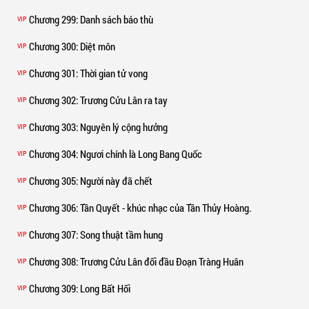
Chương 299
: Danh sách báo thù
VIP
Chương 300
: Diệt môn
VIP
Chương 301
: Thời gian tử vong
VIP
Chương 302
: Trương Cửu Lân ra tay
VIP
Chương 303
: Nguyên lý cộng hưởng
VIP
Chương 304
: Ngươi chính là Long Bang Quốc
VIP
Chương 305
: Người này đã chết
VIP
Chương 306
: Tần Quyết - khúc nhạc của Tần Thủy Hoàng.
VIP
Chương 307
: Song thuật tầm hung
VIP
Chương 308
: Trương Cửu Lân đối đầu Đoạn Tràng Huân
VIP
Chương 309
: Long Bất Hối
VIP