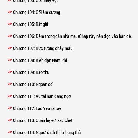
Chương 103
: Giá nhảy vọt
Chương 104
: Gối âm dương
VIP
Chương 105
: Bắt giữ
VIP
Chương 106
: Đêm trong căn nhà ma. (Chap này nên đọc vào ban đêm để cảm thụ rõ hơn!)
VIP
Chương 107
: Bức tường chảy máu.
VIP
Chương 108
: Kiến đạn Nam Phi
VIP
Chương 109
: Báo thù
VIP
Chương 110
: Ngoan cố
VIP
Chương 111
: Vụ tai nạn đáng ngờ
VIP
Chương 112
: Lão Yêu ra tay
VIP
Chương 113
: Quan hệ với xác chết
VIP
Chương 114
: Ngươi đích thị là hung thủ
VIP