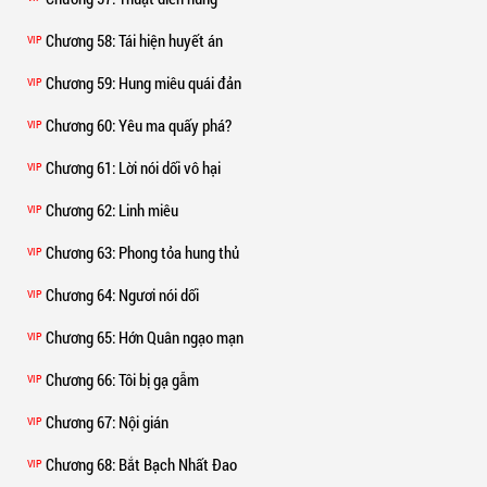
Chương 58
: Tái hiện huyết án
VIP
Chương 59
: Hung miêu quái đản
VIP
Chương 60
: Yêu ma quấy phá?
VIP
Chương 61
: Lời nói dối vô hại
VIP
Chương 62
: Linh miêu
VIP
Chương 63
: Phong tỏa hung thủ
VIP
Chương 64
: Ngươi nói dối
VIP
Chương 65
: Hớn Quân ngạo mạn
VIP
Chương 66
: Tôi bị gạ gẫm
VIP
Chương 67
: Nội gián
VIP
Chương 68
: Bắt Bạch Nhất Đao
VIP