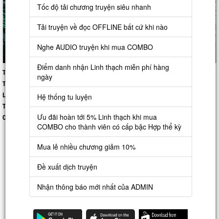
Tốc độ tải chương truyện siêu nhanh
Tải truyện về đọc OFFLINE bất cứ khi nào
Nghe AUDIO truyện khi mua COMBO
Điểm danh nhận Linh thạch miễn phí hàng
Tác giả:
Unknow
ngày
Thể loại:
Linh Dị
,
Đô Thị
Lượt xem:
0
Hệ thống tu luyện
Trạng thái:
Hoàn thành
Ưu đãi hoàn tới 5% Linh thạch khi mua
Cập nhập:
2025-08-27 15:51:50
COMBO cho thành viên có cấp bậc Hợp thể kỳ
Nguồn: bachngocsach
Mua lẻ nhiều chương giảm 10%
Shared by: truyenfulldich.com
Đề xuất dịch truyện
Trên thế giới này, mỗi ngày đều sẽ có những vụ án quỷ dị phát sinh.
Quán bánh bao làm ăn khấm khá nhưng nhân của nó ...lại làm bằng thịt
Nhận thông báo mới nhất của ADMIN
người.
Rất nhiều biệt thự hào nhoáng đều xuất hiện hiện tượng kỳ bí ...bức tường
đổ máu.