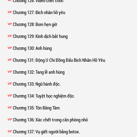
Chương 126
: Video chết chóc
VIP
Chương 127
: Bích nhãn hồ yêu
VIP
Chương 128
: Bom hẹn giờ
VIP
Chương 129
: Kinh dịch bắt hung
VIP
Chương 130
: Anh hùng
VIP
Chương 131
: Động U Chi Đồng Đấu Bích Nhãn Hồ Yêu.
VIP
Chương 132
: Tang lễ anh hùng
VIP
Chương 133
: Ngũ hành độc.
VIP
Chương 134
: Tuyệt học nghiệm độc.
VIP
Chương 135
: Tôn Băng Tâm
VIP
Chương 136
: Xác chết trong căn phòng nhỏ
VIP
Chương 137
: Vụ giết người bằng botox.
VIP