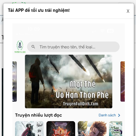
Hiện
Tải APP để tối ưu trải nghiệm!
X
menu
Âm Phủ Thần Thám
THÔNG TIN TRUYỆN
ÂM PHỦ THẦN THÁM