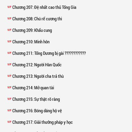
Chương 207
: Đệ nhất cao thủ Tống Gia
VIP
Chương 208
: Chú rể cương thi
VIP
Chương 209
: Khẩu cung
VIP
Chương 210
: Minh hôn
VIP
Chương 211
: Tống Dương bị gài ????????????
VIP
Chương 212
: Người Hàn Quốc
VIP
Chương 213
: Người cha trả thù
VIP
Chương 214
: Mở quan tài
VIP
Chương 215
: Sự thật rõ ràng
VIP
Chương 216
: Bóng dáng hộ vệ
VIP
Chương 217
: Giải thưởng pháp y học
VIP