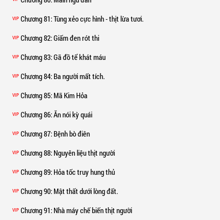
Chương 81
: Tùng xẻo cực hình - thịt lừa tươi.
VIP
Chương 82
: Giấm đen rót thi
VIP
Chương 83
: Gã đồ tể khát máu
VIP
Chương 84
: Ba người mất tích.
VIP
Chương 85
: Mã Kim Hỏa
VIP
Chương 86
: Ăn nói kỳ quái
VIP
Chương 87
: Bệnh bò điên
VIP
Chương 88
: Nguyên liệu thịt người
VIP
Chương 89
: Hỏa tốc truy hung thủ
VIP
Chương 90
: Mật thất dưới lòng đất.
VIP
Chương 91
: Nhà máy chế biến thịt người
VIP