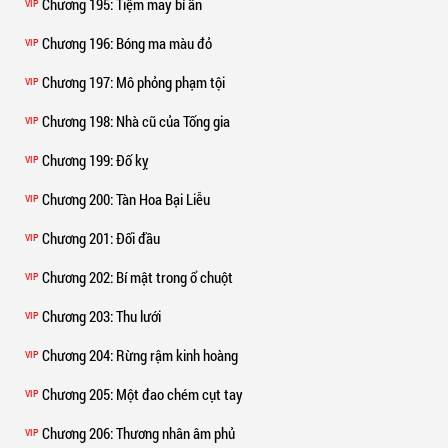
Chương 195
: Tiệm may bí ẩn
VIP
Chương 196
: Bóng ma màu đỏ
VIP
Chương 197
: Mô phỏng phạm tội
VIP
Chương 198
: Nhà cũ của Tống gia
VIP
Chương 199
: Đố kỵ
VIP
Chương 200
: Tàn Hoa Bại Liễu
VIP
Chương 201
: Đối đầu
VIP
Chương 202
: Bí mật trong ổ chuột
VIP
Chương 203
: Thu lưới
VIP
Chương 204
: Rừng rậm kinh hoàng
VIP
Chương 205
: Một đao chém cụt tay
VIP
Chương 206
: Thương nhân âm phủ
VIP