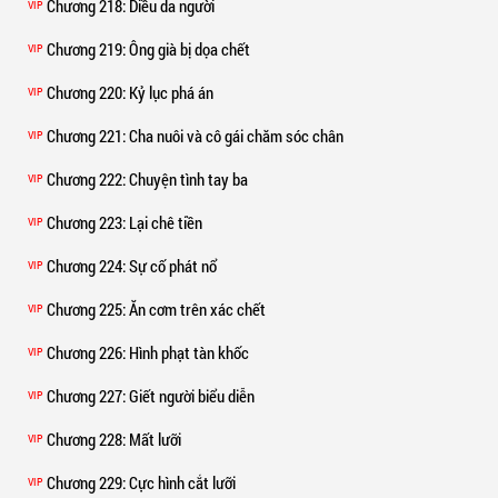
Chương 218
: Diều da người
VIP
Chương 219
: Ông già bị dọa chết
VIP
Chương 220
: Kỷ lục phá án
VIP
Chương 221
: Cha nuôi và cô gái chăm sóc chân
VIP
Chương 222
: Chuyện tình tay ba
VIP
Chương 223
: Lại chê tiền
VIP
Chương 224
: Sự cố phát nổ
VIP
Chương 225
: Ăn cơm trên xác chết
VIP
Chương 226
: Hình phạt tàn khốc
VIP
Chương 227
: Giết người biểu diễn
VIP
Chương 228
: Mất lưỡi
VIP
Chương 229
: Cực hình cắt lưỡi
VIP