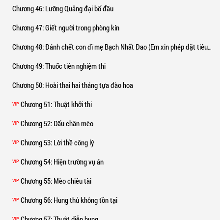
Chương 46
: Lưỡng Quảng đại bổ đầu
Chương 47
: Giết người trong phòng kín
Chương 48
: Đánh chết con đĩ mẹ Bạch Nhất Đao (Em xin phép đặt tiêu đề chap này như trên cho hả dạ kk)
Chương 49
: Thuốc tiên nghiệm thi
Chương 50
: Hoài thai hai tháng tựa đào hoa
Chương 51
: Thuật khởi thi
VIP
Chương 52
: Dấu chân mèo
VIP
Chương 53
: Lời thề công lý
VIP
Chương 54
: Hiện trường vụ án
VIP
Chương 55
: Mèo chiêu tài
VIP
Chương 56
: Hung thủ không tồn tại
VIP
Chương 57
: Thuật diễn hung
VIP