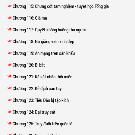
Chương 115
: Chưng cốt tam nghiệm - tuyệt học Tống gia
VIP
Chương 116
: Giả ma
VIP
Chương 117
: Quyết không buông tha ngươi
VIP
Chương 118
: Nữ giảng viên xinh đẹp
VIP
Chương 119
: Án mạng trên sân khấu
VIP
Chương 120
: Bị bắt
VIP
Chương 121
: Kẻ sát nhân thôi miên
VIP
Chương 122
: Kẻ địch cao tay
VIP
Chương 123
: Tiểu Đào bị tập kích
VIP
Chương 124
: Đại truy sát
VIP
Chương 125
: Truy đuổi trên quốc lộ
VIP