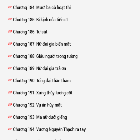
Chương 184
: Mười ba cỗ hoạt thi
VIP
Chương 185
: Bi kịch của tiến sĩ
VIP
Chương 186
: Tự sát
VIP
Chương 187
: Nữ đại gia biến mất
VIP
Chương 188
: Giấu người trong tường
VIP
Chương 189
: Nữ đại gia trả ơn
VIP
Chương 190
: Tống đại thần thám
VIP
Chương 191
: Xưng thủy lượng cốt
VIP
Chương 192
: Vụ án hủy mặt
VIP
Chương 193
: Ma nữ dưới giếng
VIP
Chương 194
: Vương Nguyên Thạch ra tay
VIP