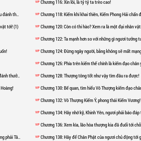
Chương 116
: Xin lỗi, là tỷ tỷ ta trèo cao!
VIP
nh thưởng!)
Chương 118
: Kiếm khí khai thiên, Kiếm Phong Hải chấn 
VIP
ật tới! (1)
Chương 120
: Còn có thi hào? Xem ra là một đại nhân vật t
VIP
Chương 122
: Ta mạnh hơn so với những gì ngươi tưởng t
VIP
uốn!
Chương 124
: Đừng ngây người, bằng không sẽ mất mạng
VIP
Chương 126
: Phía trên kiếm thế chính là kiếm đạo chân 
VIP
nh thưởng!]
Chương 128
: Thượng tông tốt như vậy tìm đâu ra được!
VIP
n Hoàng!
Chương 130
: Bế quan, tìm hiểu Vô Thượng kiếm đạo chân
VIP
Chương 132
: Vô Thượng Kiếm Ý, phong thái Kiếm Vương!
VIP
Chương 134
: Hãy nhớ kỹ, Khinh Yên, ngươi phải báo đáp thượng tông cho t
VIP
Chương 136
: Xem kìa, lão hòa thượng kia đã đuổi tới chỗ ng
VIP
hải Tây Thổ!
Chương 138
: Hãy để Chân Phật của ngươi chủ động tới gặp 
VIP