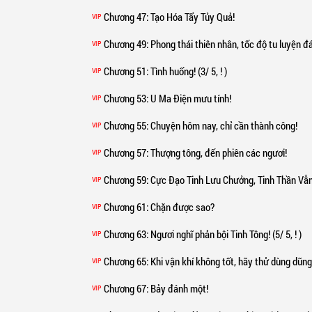
Chương 47
: Tạo Hóa Tẩy Tủy Quả!
VIP
Chương 49
: Phong thái thiên nhân, tốc độ tu luyện đ
VIP
Chương 51
: Tình huống! (3/ 5, ! )
VIP
Chương 53
: U Ma Điện mưu tính!
VIP
Chương 55
: Chuyện hôm nay, chỉ cần thành công!
VIP
Chương 57
: Thượng tông, đến phiên các ngươi!
VIP
Chương 59
: Cực Đạo Tinh Lưu Chưởng, Tinh Thần Vẫn
VIP
Chương 61
: Chặn được sao?
VIP
Chương 63
: Ngươi nghĩ phản bội Tinh Tông! (5/ 5, ! )
VIP
Chương 65
: Khi vận khí không tốt, hãy thử dùng dũng
VIP
Chương 67
: Bảy đánh một!
VIP