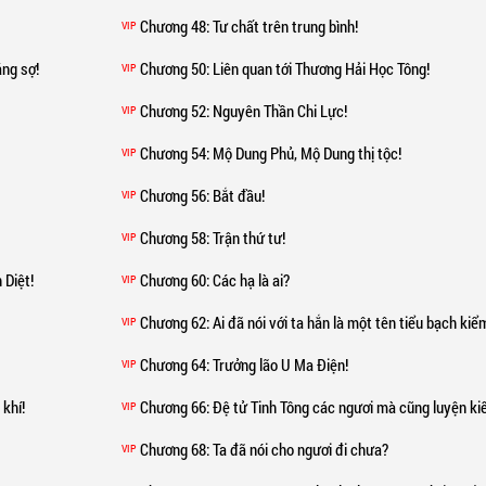
Chương 48
: Tư chất trên trung bình!
VIP
áng sợ!
Chương 50
: Liên quan tới Thương Hải Học Tông!
VIP
Chương 52
: Nguyên Thần Chi Lực!
VIP
Chương 54
: Mộ Dung Phủ, Mộ Dung thị tộc!
VIP
Chương 56
: Bắt đầu!
VIP
Chương 58
: Trận thứ tư!
VIP
 Diệt!
Chương 60
: Các hạ là ai?
VIP
Chương 62
: Ai đã nói với ta hắn là một tên tiểu bạch kiể
VIP
Chương 64
: Trưởng lão U Ma Điện!
VIP
 khí!
Chương 66
: Đệ tử Tinh Tông các ngươi mà cũng luyện k
VIP
Chương 68
: Ta đã nói cho ngươi đi chưa?
VIP