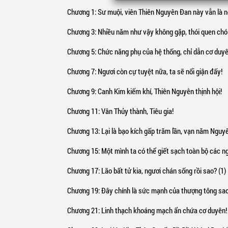
Chương 1
: Sư muội, viên Thiên Nguyên Đan này vẫn là nên để lại 
Chương 3
: Nhiều năm như vậy không gặp, thói quen chó sủa v
Chương 5
: Chức năng phụ của hệ thống, chỉ dẫn cơ duyê
Chương 7
: Ngươi còn cự tuyệt nữa, ta sẽ nổi giận đấy!
Chương 9
: Canh Kim kiếm khí, Thiên Nguyên thịnh hội!
Chương 11
: Vân Thủy thành, Tiêu gia!
Phẩm ch
Chương 13
: Lại là bạo kích gấp trăm lần, vạn năm Nguy
Chương 15
: Một mình ta có thể giết sạch toàn bộ các n
Chương 17
: Lão bất tử kia, ngươi chán sống rồi sao? (1)
Chương 19
: Đây chính là sức mạnh của thượng tông sa
Chương 21
: Linh thạch khoáng mạch ẩn chứa cơ duyên!