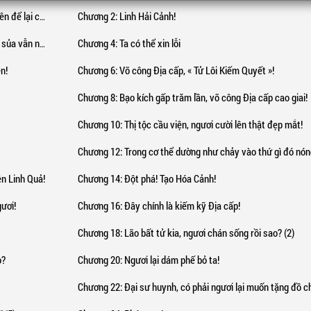
cho nàng đi!
Chương 2
: Linh Hải Cảnh!
Sinh Tử Cảnh
ẫn như cũ...
Chương 4
: Ta có thể xin lỗi
Đạo Thai Cảnh
n!
Chương 6
: Võ công Địa cấp, « Tử Lôi Kiếm Quyết »!
Chương 8
: Bạo kích gấp trăm lần, võ công Địa cấp cao giai!
Động Thiên Cảnh
Chương 10
: Thị tộc cầu viện, ngươi cười lên thật đẹp mắt!
Vương Đạo Cảnh
Chương 12
: Trong cơ thể dường như chảy vào thứ gì đó nón
ất căn cốt:
ên Linh Quả!
Chương 14
: Đột phá! Tạo Hóa Cảnh!
Phổ thông
gươi!
Chương 16
: Đây chính là kiếm kỹ Địa cấp!
Chương 18
: Lão bất tử kia, ngươi chán sống rồi sao? (2)
Hạ đẳng
o?
Chương 20
: Ngươi lại dám phế bỏ ta!
Trung hạ
Chương 22
: Đại sư huynh, có phải ngươi lại muốn tặng đồ cho ta ha
Trung đẳng