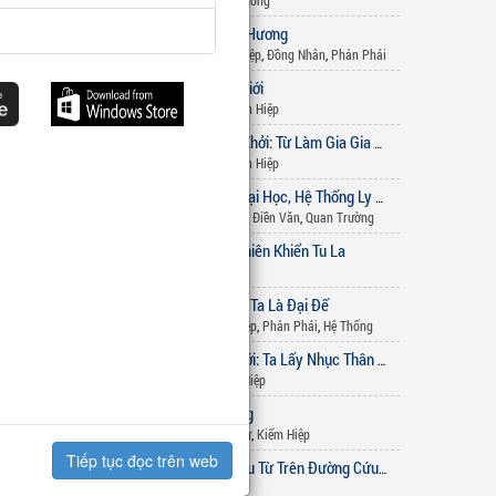
Linh Dị
,
Xuyên Không
n báo
Cao Thủ Thâu Hương
2
Sắc Hiệp
,
Kiếm Hiệp
,
Đồng Nhân
,
Phản Phái
. Chúng
Chân Võ Thế Giới
3
Huyền Huyễn
,
Tiên Hiệp
guyện ý
Gia Tộc Quật Khởi: Từ Làm Gia Gia Bắt Đầu
4
Huyền Huyễn
,
Tiên Hiệp
Chuẩn Bị Thi Đại Học, Hệ Thống Ly Hôn Nghịch Tập Liền Xuất Hiện
5
Hệ Thống
,
Đô Thị
,
Điền Văn
,
Quan Trường
Võng Du Chi Thiên Khiển Tu La
6
Đô Thị
,
Võng du
Phản Phái: Mẹ Ta Là Đại Đế
7
Tiên Hiệp
,
Sắc Hiệp
,
Phản Phái
,
Hệ Thống
Tà Linh Thế Giới: Ta Lấy Nhục Thân Quét Ngang Thế Này
8
Hệ Thống
,
Kiếm Hiệp
Cẩm Y Vô Song
9
Lịch Sử - Quân Sự
,
Kiếm Hiệp
Tiếp tục đọc trên web
Đô Thị: Bắt Đầu Từ Trên Đường Cứu Người
10
Hệ Thống
,
Đô Thị