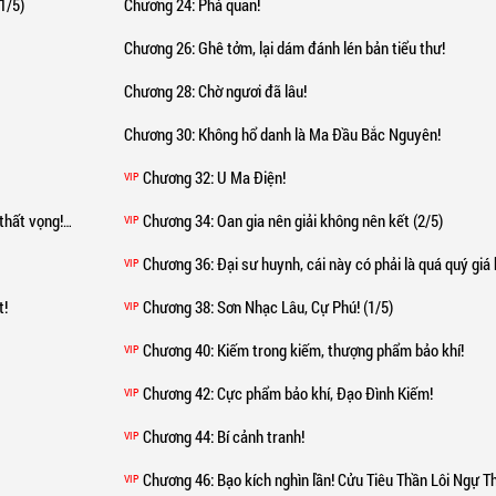
1/5)
Chương 24
: Phá quan!
Trung thượng
Chương 26
: Ghê tởm, lại dám đánh lén bản tiểu thư!
Chương 28
: Chờ ngươi đã lâu!
Thượng đẳng
Chương 30
: Không hổ danh là Ma Đầu Bắc Nguyên!
Tối thượng đẳng
Chương 32
: U Ma Điện!
VIP
Thiên Nhân Phong Thái
 vọng! (1/5)
Chương 34
: Oan gia nên giải không nên kết (2/5)
VIP
Chương 36
: Đại sư huynh, cái này có phải là quá quý giá hay
VIP
t!
Chương 38
: Sơn Nhạc Lâu, Cự Phú! (1/5)
VIP
Chương 40
: Kiếm trong kiếm, thượng phẩm bảo khí!
VIP
Chương 42
: Cực phẩm bảo khí, Đạo Đình Kiếm!
VIP
Chương 44
: Bí cảnh tranh!
VIP
Chương 46
: Bạo kích nghìn lần! Cửu Tiêu Thần Lôi Ngự Thiên Kiếm
VIP