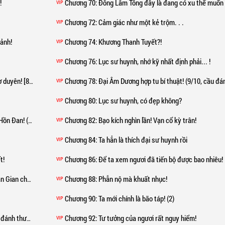
!
Chương 70
: Đông Lâm Tông đây là đang có xu thế muốn phục h
VIP
Chương 72
: Cảm giác như một kẻ trộm. . .
VIP
cảnh!
Chương 74
: Khương Thanh Tuyết?!
VIP
Chương 76
: Lục sư huynh, nhớ kỹ nhất định phải... !
VIP
yên! [8/10]
Chương 78
: Đại Âm Dương hợp tu bí thuật! (9/10, cầu đánh t
VIP
Chương 80
: Lục sư huynh, có đẹp không?
VIP
 Đan! (2/4)
Chương 82
: Bạo kích nghìn lần! Vạn cổ kỳ trân!
VIP
Chương 84
: Ta hẳn là thích đại sư huynh rồi
VIP
t!
Chương 86
: Để ta xem ngươi đã tiến bộ được bao nhiêu!
VIP
Gian chưa?
Chương 88
: Phẫn nộ mà khuất nhục!
VIP
Chương 90
: Ta mới chính là bão táp! (2)
VIP
nh thưởng!)
Chương 92
: Tư tưởng của ngươi rất nguy hiểm!
VIP