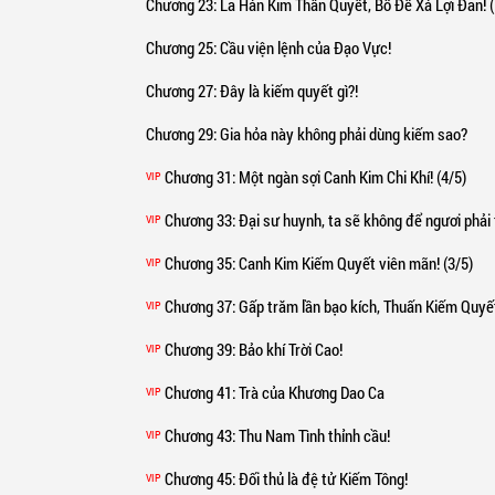
Chương 23
: La Hán Kim Thân Quyết, Bồ Đề Xá Lợi Đan! (
Chương 25
: Cầu viện lệnh của Đạo Vực!
Chương 27
: Đây là kiếm quyết gì?!
Chương 29
: Gia hỏa này không phải dùng kiếm sao?
Chương 31
: Một ngàn sợi Canh Kim Chi Khí! (4/5)
VIP
Chương 33
: Đại sư huynh, ta sẽ không để ngươi phải thất
VIP
Chương 35
: Canh Kim Kiếm Quyết viên mãn! (3/5)
VIP
Chương 37
: Gấp trăm lần bạo kích, Thuấn Kiếm Quyế
VIP
Chương 39
: Bảo khí Trời Cao!
VIP
Chương 41
: Trà của Khương Dao Ca
VIP
Chương 43
: Thu Nam Tình thỉnh cầu!
VIP
Chương 45
: Đối thủ là đệ tử Kiếm Tông!
VIP