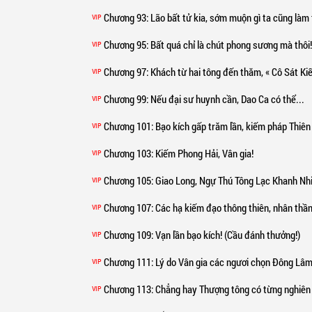
Chương 93
: Lão bất tử kia, sớm muộn gì ta cũng làm 
VIP
Chương 95
: Bất quá chỉ là chút phong sương mà thôi!
VIP
Chương 97
: Khách từ hai tông đến thăm, « Cô Sát Kiếm Pháp »! (4/4, cầ
VIP
Chương 99
: Nếu đại sư huynh cần, Dao Ca có thể...
VIP
Chương 101
: Bạo kích gấp trăm lần, kiếm pháp Thiên
VIP
Chương 103
: Kiếm Phong Hải, Vân gia!
VIP
Chương 105
: Giao Long, Ngự Thú Tông Lạc Khanh Nh
VIP
Chương 107
: Các hạ kiếm đạo thông thiên, nhân thần đều biết, không cầ
VIP
Chương 109
: Vạn lần bạo kích! (Cầu đánh thưởng!)
VIP
Chương 111
: Lý do Vân gia các ngươi chọn Đông Lâm Tông là gì? (2/4, cầ
VIP
Chương 113
: Chẳng hay Thượng tông có từng nghiên cứ
VIP