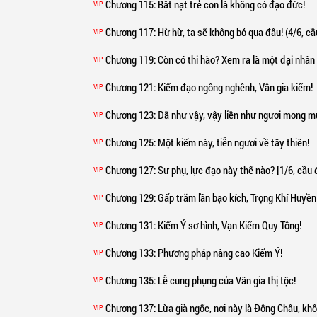
Chương 115
: Bắt nạt trẻ con là không có đạo đức!
VIP
Chương 117
: Hừ hừ, ta sẽ không bỏ qua đâu! (4/6, cầu đá
VIP
Chương 119
: Còn có thi hào? Xem ra là một đại nhân v
VIP
Chương 121
: Kiếm đạo ngông nghênh, Vân gia kiếm!
VIP
Chương 123
: Đã như vậy, vậy liền như ngươi mong m
VIP
Chương 125
: Một kiếm này, tiễn ngươi về tây thiên!
VIP
Chương 127
: Sư phụ, lực đạo này thế nào? [1/6, cầu đá
VIP
Chương 129
: Gấp trăm lần bạo kích, Trọng Khí Huyề
VIP
Chương 131
: Kiếm Ý sơ hình, Vạn Kiếm Quy Tông!
VIP
Chương 133
: Phương pháp nâng cao Kiếm Ý!
VIP
Chương 135
: Lễ cung phụng của Vân gia thị tộc!
VIP
Chương 137
: Lừa già ngốc, nơi này là Đông Châu, không p
VIP