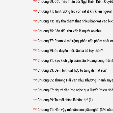
Chương 69
: Cửu Tiêu Thần Lôi Ngự Thiên Kiếm Quyết
VIP
Chương 71
: Tần trưởng lão vốn rất ít khi khen người!
VIP
Chương 73
: Hãy thả thêm thật nhiều bảo vật vào bí 
VIP
Chương 75
: Bản tiểu thư vốn là người ôn nhu!
VIP
Chương 77
: Phạm vi mở rộng, phân cấp phẩm chất cơ du
VIP
Chương 79
: Cơ duyên mới, lão bà bà tùy thân?
VIP
Chương 81
: Bạo kích gấp trăm lần, Hoàng Long Trấn Hồn
VIP
Chương 83
: Đem bí thuật hợp tu tặng đi mất rồi?
VIP
Chương 85
: Thương Hải Vân Chu, Khương Thanh Tuyế
VIP
Chương 87
: Ngươi đã từng nghe qua Tuyết Phiêu Nhân 
VIP
Chương 89
: Ta mới chính là bão táp! (1)
VIP
Chương 91
: Hắn vậy mà vẫn còn giấu nghề! (3/4, cầu đá
VIP