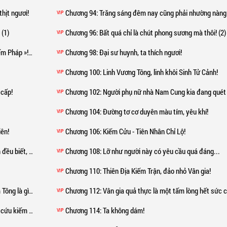
thịt ngươi!
Chương 94
: Trăng sáng đêm nay cũng phải nhường nàng ba
VIP
 (1)
Chương 96
: Bất quá chỉ là chút phong sương mà thôi! (2)
VIP
u đánh thưởng!)
Chương 98
: Đại sư huynh, ta thích ngươi!
VIP
Chương 100
: Linh Vương Tông, linh khôi Sinh Tử Cảnh!
VIP
 cấp!
Chương 102
: Người phụ nữ nhà Nam Cung kia đang quét ngang L
VIP
Chương 104
: Đường tơ cơ duyên màu tím, yêu khí!
VIP
iên!
Chương 106
: Kiếm Cửu - Tiên Nhân Chỉ Lộ!
VIP
n phải thử nữa!
Chương 108
: Lỡ như người này có yêu cầu quá đáng...
VIP
Chương 110
: Thiên Địa Kiếm Trận, đảo nhỏ Vân gia!
VIP
u đánh thưởng!)
Chương 112
: Vân gia quả thực là một tấm lòng hết sức chân
VIP
u kiếm đạo?
Chương 114
: Ta không dám!
VIP