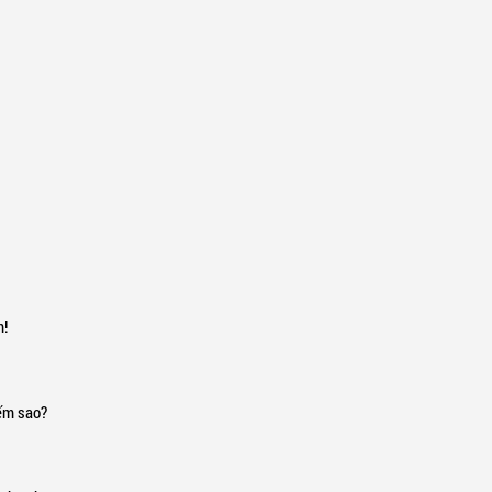
m!
iếm sao?