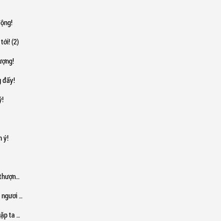
động!
ới! (2)
ượng!
 đấy!
ý!
 ý!
hật tốt!
ươi rồi!
ta đi!