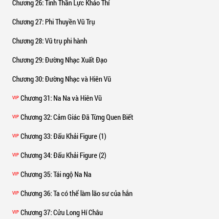
Chương 26
: Tinh Thần Lực Khảo Thí
Chương 27
: Phi Thuyền Vũ Trụ
Chương 28
: Vũ trụ phi hành
Chương 29
: Đường Nhạc Xuất Đạo
Chương 30
: Đường Nhạc và Hiên Vũ
Chương 31
: Na Na và Hiên Vũ
VIP
Chương 32
: Cảm Giác Đã Từng Quen Biết
VIP
Chương 33
: Đấu Khải Figure (1)
VIP
Chương 34
: Đấu Khải Figure (2)
VIP
Chương 35
: Tái ngộ Na Na
VIP
Chương 36
: Ta có thể làm lão sư của hắn
VIP
Chương 37
: Cửu Long Hí Châu
VIP