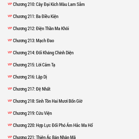
Chương 210
: Cây Đại Kích Màu Lam Sẫm
VIP
Chương 211
: Ba Điều Kiện
VIP
Chương 212
: Điện Thần Ma Khôi
VIP
Chương 213
: Mạch Đao
VIP
Chương 214
: Đối Kháng Chính Diện
VIP
Chương 215
: Lời Cảm Tạ
VIP
Chương 216
: Lập Dị
VIP
Chương 217
: Đệ Nhất
VIP
Chương 218
: Sinh Tồn Hai Mươi Bốn Giờ
VIP
Chương 219
: Cứu Viện
VIP
Chương 220
: Hợp Lực Đối Phó Ám Hắc Ma Hổ
VIP
Chương 221
: Thiện Ác Bán Nhân Mã
VIP