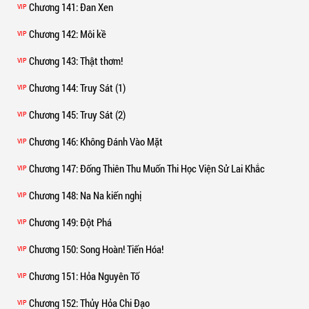
Chương 141
: Đan Xen
VIP
Chương 142
: Môi kề
VIP
Chương 143
: Thật thơm!
VIP
Chương 144
: Truy Sát (1)
VIP
Chương 145
: Truy Sát (2)
VIP
Chương 146
: Không Đánh Vào Mặt
VIP
Chương 147
: Đống Thiên Thu Muốn Thi Học Viện Sử Lai Khắc
VIP
Chương 148
: Na Na kiến nghị
VIP
Chương 149
: Đột Phá
VIP
Chương 150
: Song Hoàn! Tiến Hóa!
VIP
Chương 151
: Hỏa Nguyên Tố
VIP
Chương 152
: Thủy Hỏa Chi Đạo
VIP