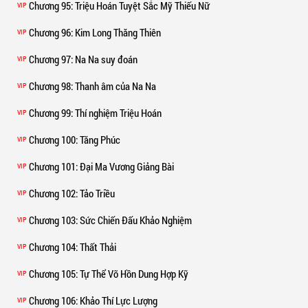
Chương 95
: Triệu Hoán Tuyệt Sắc Mỹ Thiếu Nữ
VIP
Chương 96
: Kim Long Thăng Thiên
VIP
Chương 97
: Na Na suy đoán
VIP
Chương 98
: Thanh âm của Na Na
VIP
Chương 99
: Thí nghiệm Triệu Hoán
VIP
Chương 100
: Tăng Phúc
VIP
Chương 101
: Đại Ma Vương Giảng Bài
VIP
Chương 102
: Tảo Triều
VIP
Chương 103
: Sức Chiến Đấu Khảo Nghiệm
VIP
Chương 104
: Thất Thải
VIP
Chương 105
: Tự Thể Võ Hồn Dung Hợp Kỹ
VIP
Chương 106
: Khảo Thí Lực Lượng
VIP