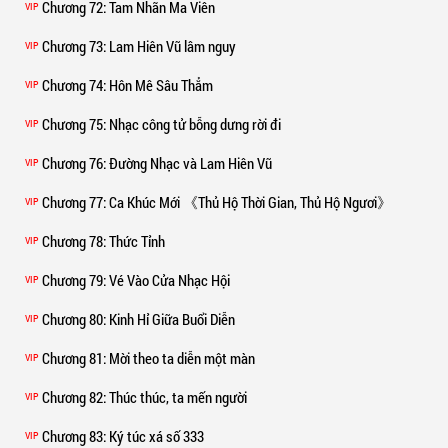
Chương 72
: Tam Nhãn Ma Viên
VIP
Chương 73
: Lam Hiên Vũ lâm nguy
VIP
Chương 74
: Hôn Mê Sâu Thẳm
VIP
Chương 75
: Nhạc công tử bỗng dưng rời đi
VIP
Chương 76
: Đường Nhạc và Lam Hiên Vũ
VIP
Chương 77
: Ca Khúc Mới 《Thủ Hộ Thời Gian, Thủ Hộ Ngươi》
VIP
Chương 78
: Thức Tỉnh
VIP
Chương 79
: Vé Vào Cửa Nhạc Hội
VIP
Chương 80
: Kinh Hỉ Giữa Buổi Diễn
VIP
Chương 81
: Mời theo ta diễn một màn
VIP
Chương 82
: Thúc thúc, ta mến người
VIP
Chương 83
: Ký túc xá số 333
VIP