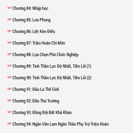
Chương 84
: Nhập học
VIP
Chương 85
: Lưu Phong
VIP
Chương 86
: Liệt Kim Điểu
VIP
Chương 87
: Triệu Hoán Chi Môn
VIP
Chương 88
: Lựa Chọn Phó Chức Nghiệp
VIP
Chương 89
: Tinh Thần Lực Đệ Nhất, Tiền Lỗi (1)
VIP
Chương 90
: Tinh Thần Lực Đệ Nhất, Tiền Lỗi (2)
VIP
Chương 91
: Đấu La Thế Giới
VIP
Chương 92
: Đấu Thú Trường
VIP
Chương 93
: Đồng Đội Bất Khả Kháo
VIP
Chương 94
: Ngân Văn Lam Ngân Thảo Phụ Trợ Triệu Hoán
VIP