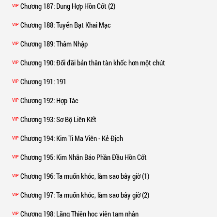
Chương 187
: Dung Hợp Hồn Cốt (2)
VIP
Chương 188
: Tuyển Bạt Khai Mạc
VIP
Chương 189
: Thâm Nhập
VIP
Chương 190
: Đối đãi bản thân tàn khốc hơn một chút
VIP
Chương 191
: 191
VIP
Chương 192
: Hợp Tác
VIP
Chương 193
: Sơ Bộ Liên Kết
VIP
Chương 194
: Kim Ti Ma Viên - Kẻ Địch
VIP
Chương 195
: Kim Nhãn Báo Phần Đầu Hồn Cốt
VIP
Chương 196
: Ta muốn khóc, làm sao bây giờ (1)
VIP
Chương 197
: Ta muốn khóc, làm sao bây giờ (2)
VIP
Chương 198
: Lăng Thiên học viện tam nhân
VIP