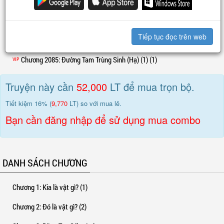
Chương 2089
: Lời Bạt
VIP
Chương 2088
: Đường Tam Trọng Sinh (Hạ) (2) (2)
VIP
Chương 2087
: Đường Tam Trọng Sinh (Hạ) (2) (1)
VIP
Tiếp tục đọc trên web
Chương 2086
: Đường Tam Trùng Sinh (Hạ) (1) (2)
VIP
Chương 2085
: Đường Tam Trùng Sinh (Hạ) (1) (1)
VIP
Truyện này cần
52,000
LT để mua trọn bộ.
Tiết kiệm 16% (
9,770
LT) so với mua lẻ.
Bạn cần đăng nhập để sử dụng mua combo
DANH SÁCH CHƯƠNG
Chương 1
: Kia là vật gì? (1)
Chương 2
: Đó là vật gì? (2)