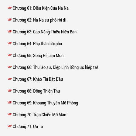
Chương 61
: Điều Kiện Của Na Na
VIP
Chương 62
: Na Na sư phó rời đi
VIP
Chương 63
: Cao Năng Thiếu Niên Ban
VIP
Chương 64
: Phụ thân hồi phủ
VIP
Chương 65
: Song Hỉ Lâm Môn
VIP
Chương 66
: Thu lão sư, Diệp Linh Đồng ức hiếp ta!
VIP
Chương 67
: Khảo Thí Bắt Đầu
VIP
Chương 68
: Đống Thiên Thu
VIP
Chương 69
: Khoang Thuyền Mô Phỏng
VIP
Chương 70
: Trận Chiến Mở Màn
VIP
Chương 71
: Ưu Tú
VIP