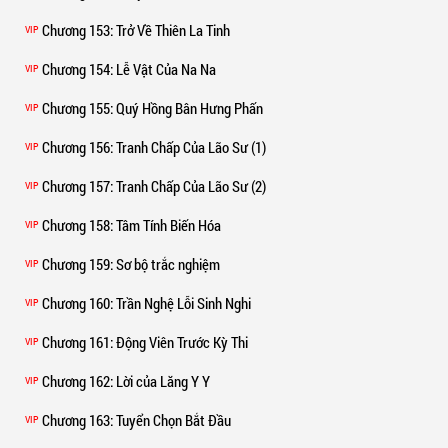
Chương 153
: Trở Về Thiên La Tinh
VIP
Chương 154
: Lễ Vật Của Na Na
VIP
Chương 155
: Quý Hồng Bân Hưng Phấn
VIP
Chương 156
: Tranh Chấp Của Lão Sư (1)
VIP
Chương 157
: Tranh Chấp Của Lão Sư (2)
VIP
Chương 158
: Tâm Tính Biến Hóa
VIP
Chương 159
: Sơ bộ trắc nghiệm
VIP
Chương 160
: Trần Nghệ Lỗi Sinh Nghi
VIP
Chương 161
: Động Viên Trước Kỳ Thi
VIP
Chương 162
: Lời của Lăng Y Y
VIP
Chương 163
: Tuyển Chọn Bắt Đầu
VIP