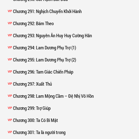
Chương 291
: Nghịch Chuyển Khởi Hành
VIP
Chương 292
: Bám Theo
VIP
Chương 293
: Nguyên Ân Huy Huy Cường Hãn
VIP
Chương 294
: Lam Dương Phụ Trợ (1)
VIP
Chương 295
: Lam Dương Phụ Trợ (2)
VIP
Chương 296
: Tam Giác Chiến Pháp
VIP
Chương 297
: Xuất Thủ
VIP
Chương 298
: Lam Mộng Cầm – Đệ Nhị Võ Hồn
VIP
Chương 299
: Trợ Giúp
VIP
Chương 300
: Ta Có Bí Mật
VIP
Chương 301
: Ta là người trong
VIP