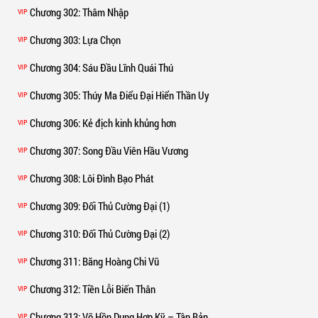
Chương 302
: Thâm Nhập
VIP
Chương 303
: Lựa Chọn
VIP
Chương 304
: Sáu Đầu Lĩnh Quái Thú
VIP
Chương 305
: Thúy Ma Điểu Đại Hiển Thần Uy
VIP
Chương 306
: Kẻ địch kinh khủng hơn
VIP
Chương 307
: Song Đầu Viên Hầu Vương
VIP
Chương 308
: Lôi Đình Bạo Phát
VIP
Chương 309
: Đối Thủ Cường Đại (1)
VIP
Chương 310
: Đối Thủ Cường Đại (2)
VIP
Chương 311
: Băng Hoàng Chi Vũ
VIP
Chương 312
: Tiền Lỗi Biến Thân
VIP
Chương 313
: Võ Hồn Dung Hợp Kỹ – Tân Bản
VIP