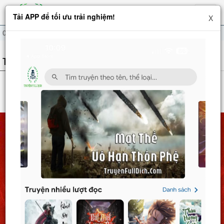
Hiện
Tải APP để tối ưu trải nghiệm!
X
menu
Chung Cực Đấu La
THÔNG TIN TRUYỆN
CHUNG CỰC ĐẤU LA