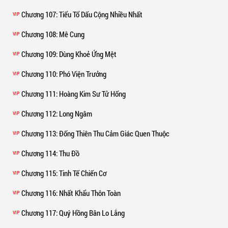
Chương 107
: Tiểu Tổ Dấu Cộng Nhiều Nhất
VIP
Chương 108
: Mê Cung
VIP
Chương 109
: Dùng Khoẻ Ứng Mệt
VIP
Chương 110
: Phó Viện Trưởng
VIP
Chương 111
: Hoàng Kim Sư Tử Hống
VIP
Chương 112
: Long Ngâm
VIP
Chương 113
: Đống Thiên Thu Cảm Giác Quen Thuộc
VIP
Chương 114
: Thu Đồ
VIP
Chương 115
: Tinh Tế Chiến Cơ
VIP
Chương 116
: Nhất Khẩu Thôn Toàn
VIP
Chương 117
: Quý Hồng Bân Lo Lắng
VIP