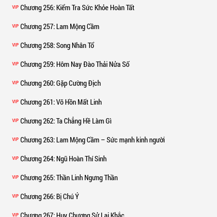
Chương 256
: Kiểm Tra Sức Khỏe Hoàn Tất
VIP
Chương 257
: Lam Mộng Cầm
VIP
Chương 258
: Song Nhân Tổ
VIP
Chương 259
: Hôm Nay Đào Thải Nửa Số
VIP
Chương 260
: Gặp Cường Địch
VIP
Chương 261
: Võ Hồn Mất Linh
VIP
Chương 262
: Ta Chẳng Hề Làm Gì
VIP
Chương 263
: Lam Mộng Cầm – Sức mạnh kinh người
VIP
Chương 264
: Ngũ Hoàn Thí Sinh
VIP
Chương 265
: Thần Linh Ngưng Thần
VIP
Chương 266
: Bị Chú Ý
VIP
Chương 267
: Huy Chương Sử Lai Khắc
VIP