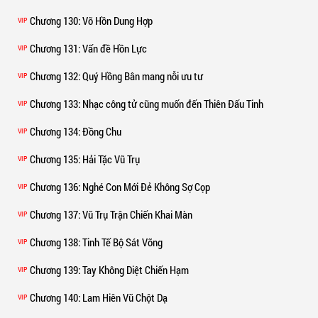
Chương 130
: Võ Hồn Dung Hợp
VIP
Chương 131
: Vấn đề Hồn Lực
VIP
Chương 132
: Quý Hồng Bân mang nỗi ưu tư
VIP
Chương 133
: Nhạc công tử cũng muốn đến Thiên Đấu Tinh
VIP
Chương 134
: Đồng Chu
VIP
Chương 135
: Hải Tặc Vũ Trụ
VIP
Chương 136
: Nghé Con Mới Đẻ Không Sợ Cọp
VIP
Chương 137
: Vũ Trụ Trận Chiến Khai Màn
VIP
Chương 138
: Tinh Tế Bộ Sát Võng
VIP
Chương 139
: Tay Không Diệt Chiến Hạm
VIP
Chương 140
: Lam Hiên Vũ Chột Dạ
VIP