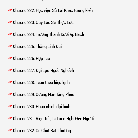
Chương 222
: Học viện Sử Lai Khắc tương kiến
VIP
Chương 223
: Quý Lão Sư Thực Lực
VIP
Chương 224
: Trưởng Thành Dưới Áp Bách
VIP
Chương 225
: Thăng Linh Đài
VIP
Chương 226
: Hợp Tác
VIP
Chương 227
: Đại Lực Ngốc Nghếch
VIP
Chương 228
: Tuân theo hiệu lệnh
VIP
Chương 229
: Cường Hãn Tăng Phúc
VIP
Chương 230
: Hoàn chỉnh đội hình
VIP
Chương 231
: Việc Tốt, Ta Luôn Nghĩ Đến Ngươi
VIP
Chương 232
: Có Chút Bất Thường
VIP