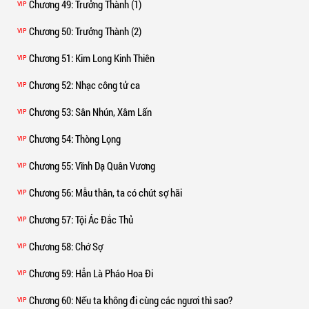
Chương 49
: Trưởng Thành (1)
VIP
Chương 50
: Trưởng Thành (2)
VIP
Chương 51
: Kim Long Kinh Thiên
VIP
Chương 52
: Nhạc công tử ca
VIP
Chương 53
: Sân Nhún, Xâm Lấn
VIP
Chương 54
: Thòng Lọng
VIP
Chương 55
: Vĩnh Dạ Quân Vương
VIP
Chương 56
: Mẫu thân, ta có chút sợ hãi
VIP
Chương 57
: Tội Ác Đắc Thủ
VIP
Chương 58
: Chớ Sợ
VIP
Chương 59
: Hẳn Là Pháo Hoa Đi
VIP
Chương 60
: Nếu ta không đi cùng các ngươi thì sao?
VIP