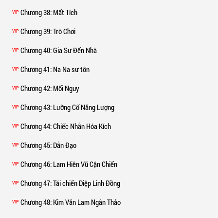
Chương 38
: Mất Tích
VIP
Chương 39
: Trò Chơi
VIP
Chương 40
: Gia Sư Đến Nhà
VIP
Chương 41
: Na Na sư tôn
VIP
Chương 42
: Mối Nguy
VIP
Chương 43
: Lưỡng Cổ Năng Lượng
VIP
Chương 44
: Chiếc Nhẫn Hóa Kích
VIP
Chương 45
: Dẫn Đạo
VIP
Chương 46
: Lam Hiên Vũ Cận Chiến
VIP
Chương 47
: Tái chiến Diệp Linh Đồng
VIP
Chương 48
: Kim Văn Lam Ngân Thảo
VIP