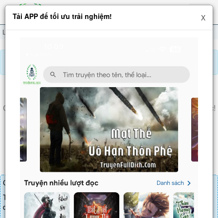
Hiện
Tải APP để tối ưu trải nghiệm!
X
menu
Lĩnh Chủ: Ta Kiến Tộc Vô Hạn Tiến Hóa
Chương 144
Báo lỗi, nhờ hỗ trợ, yêu cầu cập nhập.
LĨNH CHỦ: TA KIẾN TỘC VÔ HẠN TIẾN HÓA
Chương 144
: Đa Binh Chủng Phối Hợp Chiến Đấu Năng Lực!
Thiết Giáp Long Quy!
Chương truyện cần 30 LT để mua.
Truyện mua lẻ thì cứ Giá chương x Số chương, mua combo thì đến
danh sách combo tìm giá