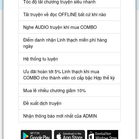
Tốc độ tải chương truyện siêu nhanh
Nạp Lịch Thạch
Tải truyện về đọc OFFLINE bất cứ khi nào
Danh sách
Nghe AUDIO truyện khi mua COMBO
Truyện mới
Điểm danh nhận Linh thạch miễn phí hàng
ngày
Truyện Hot
Hệ thống tu luyện
Truyện Full
Truyện Dịch Miễn Phí
Ưu đãi hoàn tới 5% Linh thạch khi mua
COMBO cho thành viên có cấp bậc Hợp thể kỳ
Thao tác
Mua lẻ nhiều chương giảm 10%
Đăng ký tài khoản
Đề xuất dịch truyện
Nạp LT
Nhận thông báo mới nhất của ADMIN
Danh sách combo
Nguời dùng
Lưu ý trên web