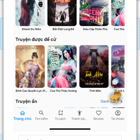
Đăng nhập
Nạp linh thạch
Mua 4 chương chỉ có tác dụng tiết kiệm thời gian.
Mua 4 chương thì 3 chương sau sẽ không phải ấn mua.
Ví dụ bạn đang ở chương 100 và mua 4 chương thì
chương
101,102,103
sẽ không phải ấn mua.
Trước
Sau