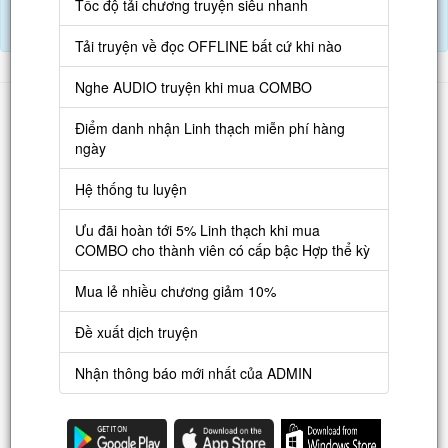
Tốc độ tải chương truyện siêu nhanh
Tải APP đọc truyện OFFLINE và nghe AUDIO khi mua combo.
Điểm danh hàng ngày nhận Lịch Thạch
Tải truyện về đọc OFFLINE bất cứ khi nào
Nghe AUDIO truyện khi mua COMBO
Danh sách
Điểm danh nhận Linh thạch miễn phí hàng
Truyện mới
ngày
Truyện Hot
Hệ thống tu luyện
Truyện Full
Ưu đãi hoàn tới 5% Linh thạch khi mua
Truyện Dịch Miễn Phí
COMBO cho thành viên có cấp bậc Hợp thể kỳ
Thao tác
Mua lẻ nhiều chương giảm 10%
Đăng ký tài khoản
Đề xuất dịch truyện
Nạp LT
Nhận thông báo mới nhất của ADMIN
Danh sách combo
Nguời dùng