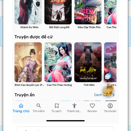
Đăng nhập
Nạp linh thạch
Mua 4 chương chỉ có tác dụng tiết kiệm thời gian.
Mua 4 chương thì 3 chương sau sẽ không phải ấn mua.
Ví dụ bạn đang ở chương 100 và mua 4 chương thì
chương
101,102,103
sẽ không phải ấn mua.
Trước
Sau