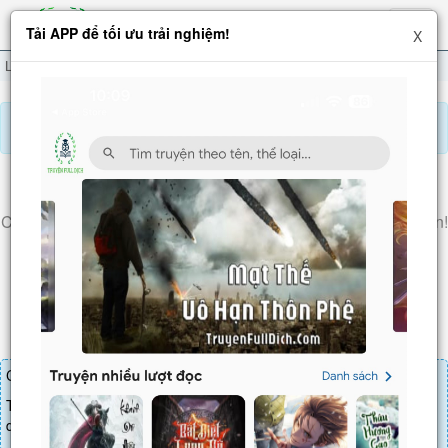
Hiện
Tải APP để tối ưu trải nghiệm!
X
menu
Lĩnh Chủ: Ta Kiến Tộc Vô Hạn Tiến Hóa
Chương 145
Báo lỗi, nhờ hỗ trợ, yêu cầu cập nhập.
LĨNH CHỦ: TA KIẾN TỘC VÔ HẠN TIẾN HÓA
Chương 145
: Thiết Giáp Băng Tinh Kiến, Công Thủ Toàn Diện!
Bồi Dưỡng Chiến Sĩ Lục Giác!
Chương truyện cần 30 LT để mua.
Truyện mua lẻ thì cứ Giá chương x Số chương, mua combo thì đến
danh sách combo tìm giá