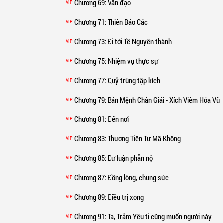
Chương 69
: Vấn đạo
VIP
Chương 71
: Thiên Bảo Các
VIP
Chương 73
: Đi tới Tề Nguyên thành
VIP
Chương 75
: Nhiệm vụ thực sự
VIP
Chương 77
: Quỷ trùng tập kích
VIP
Chương 79
: Bản Mệnh Chân Giải - Xích Viêm Hỏa Vũ
VIP
Chương 81
: Đến nơi
VIP
Chương 83
: Thương Tiên Tư Mã Không
VIP
Chương 85
: Dư luận phẫn nộ
VIP
Chương 87
: Đồng lòng, chung sức
VIP
Chương 89
: Điều trị xong
VIP
Chương 91
: Ta, Trảm Yêu ti cũng muốn người này
VIP