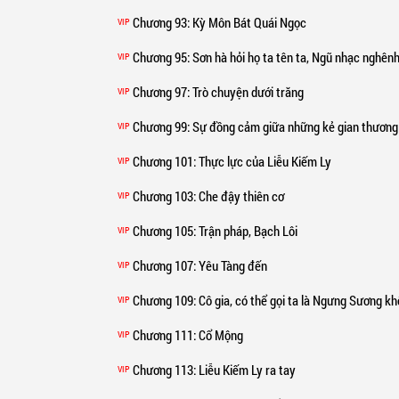
Chương 93
: Kỳ Môn Bát Quái Ngọc
VIP
Chương 95
: Sơn hà hỏi họ ta tên ta, Ngũ nhạc nghên
VIP
Chương 97
: Trò chuyện dưới trăng
VIP
Chương 99
: Sự đồng cảm giữa những kẻ gian thương
VIP
Chương 101
: Thực lực của Liễu Kiếm Ly
VIP
Chương 103
: Che đậy thiên cơ
VIP
Chương 105
: Trận pháp, Bạch Lôi
VIP
Chương 107
: Yêu Tàng đến
VIP
Chương 109
: Cô gia, có thể gọi ta là Ngưng Sương k
VIP
Chương 111
: Cổ Mộng
VIP
Chương 113
: Liễu Kiếm Ly ra tay
VIP