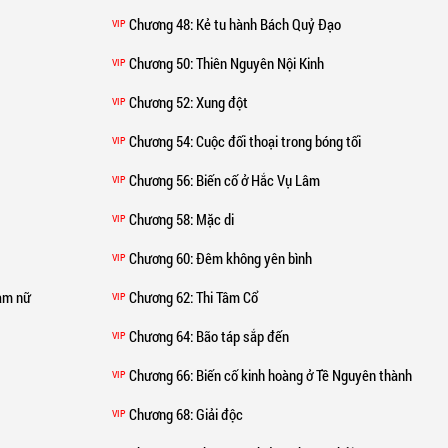
Chương 48
: Kẻ tu hành Bách Quỷ Đạo
VIP
Chương 50
: Thiên Nguyên Nội Kinh
VIP
Chương 52
: Xung đột
VIP
Chương 54
: Cuộc đối thoại trong bóng tối
VIP
Chương 56
: Biến cố ở Hắc Vụ Lâm
VIP
Chương 58
: Mặc di
VIP
Chương 60
: Đêm không yên bình
VIP
nam nữ
Chương 62
: Thi Tâm Cổ
VIP
Chương 64
: Bão táp sắp đến
VIP
Chương 66
: Biến cố kinh hoàng ở Tề Nguyên thành
VIP
Chương 68
: Giải độc
VIP