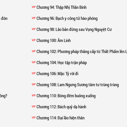
Chương 94
: Thập Nhị Thần Binh
VIP
h đón
Chương 96
: Bạch y công tử hào phóng
VIP
Chương 98
: Lão bản đứng sau Vọng Nguyệt Cư
VIP
Chương 100
: Âm Linh
VIP
Chương 102
: Phương pháp thăng cấp từ Thất Phẩm lên Lụ
VIP
Chương 104
: Học tập trận pháp
VIP
Chương 106
: Mặc Tỷ rời đi
VIP
Chương 108
: Lam Ngưng Sương tâm tư trùng trùng
VIP
hông?
Chương 110
: Bóng đêm buông xuống
VIP
Chương 112
: Bách quỷ dạ hành
VIP
Chương 114
: Đại lão hiện thân
VIP