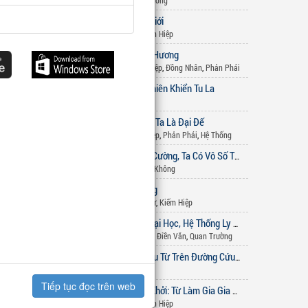
Linh Dị
,
Xuyên Không
Chân Võ Thế Giới
2
Huyền Huyễn
,
Tiên Hiệp
t!
Cao Thủ Thâu Hương
3
Sắc Hiệp
,
Kiếm Hiệp
,
Đồng Nhân
,
Phản Phái
Võng Du Chi Thiên Khiển Tu La
4
Đô Thị
,
Võng du
Phản Phái: Mẹ Ta Là Đại Đế
5
Tiên Hiệp
,
Sắc Hiệp
,
Phản Phái
,
Hệ Thống
Vạn Lần Tăng Cường, Ta Có Vô Số Thần Vật
6
Hệ Thống
,
Xuyên Không
Cẩm Y Vô Song
7
Lịch Sử - Quân Sự
,
Kiếm Hiệp
Chuẩn Bị Thi Đại Học, Hệ Thống Ly Hôn Nghịch Tập Liền Xuất Hiện
8
Hệ Thống
,
Đô Thị
,
Điền Văn
,
Quan Trường
Đô Thị: Bắt Đầu Từ Trên Đường Cứu Người
9
Hệ Thống
,
Đô Thị
Tiếp tục đọc trên web
Gia Tộc Quật Khởi: Từ Làm Gia Gia Bắt Đầu
10
Huyền Huyễn
,
Tiên Hiệp