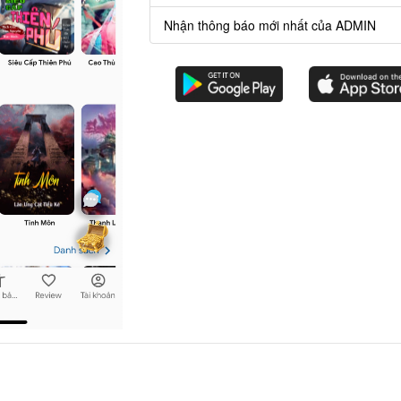
Nhận thông báo mới nhất của ADMIN
ương 879
: Cảm Ngôn Kết Thúc
ương 878
: Đại Kết Cục, Lòng Son Của Ta Với Các Nàng, Nhật Nguyệt Có Thể Biế
ương 877
: Tái tạo Tam Giới
ương 876
: Trận chiến không lối thoát
ương 875
: Việc tiếp theo, hãy để phu quân lo liệu
n bộ.
 combo