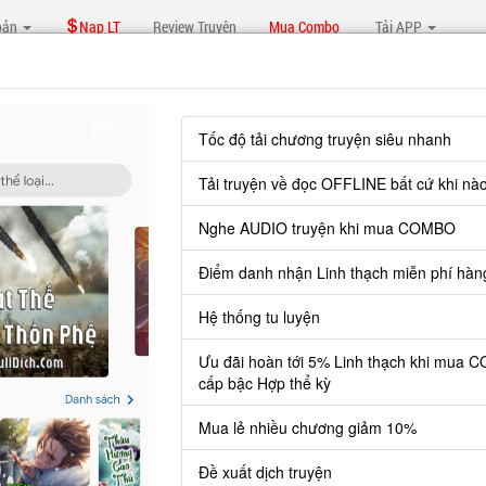
oản
Nạp LT
Review Truyện
Mua Combo
Tải APP
Tốc độ tải chương truyện siêu nhanh
Ử NHÀ TA LÀ KIẾM THẦN
Tải truyện về đọc OFFLINE bất cứ khi nà
n lạc, quỷ thần hoành hành.
Nghe AUDIO truyện khi mua COMBO
ng, người bất ngờ xuyên không đến thời đại hỗn loạn này, không có hoài bão lớn l
bảo vệ mình và an hưởng tuổi già.
Điểm danh nhận Linh thạch miễn phí hàn
ời không chiều lòng người, những người đàn ông xuất chúng thì ở đâu cũng nổi bậ
Hệ thống tu luyện
 giao ước của tổ tiên, cô gái tài năng nhất Liễu gia trở thành vợ của anh.
Ưu đãi hoàn tới 5% Linh thạch khi mua 
cấp bậc Hợp thể kỳ
Mua lẻ nhiều chương giảm 10%
Xem
Đề xuất dịch truyện
HƯƠNG MỚI NHẤT