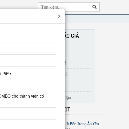
X
TRUYỆN CÙNG TÁC GIẢ
o
Ác Ma Doanh Địa
Bất Hủ Đại Hoàng Đế
ao, chỉ
g ngày
Luân Hồi Đại Kiếp Chủ
t.
Siêu Cấp Thiên Phú
COMBO cho thành viên có
Trọng Sinh Làm Đạo Tặc
TRUYỆN ĐANG HOT
 thêm »
Ta Tại Trấn Yêu Ti Bên Trong Ăn Yêu Quái
1