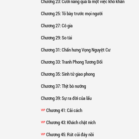
Chương 23
: Cưới nàng quả là một việc khó khăn
Chương 25
: Tỏ bày trước mọi người
Chương 27
: Cô gia
Chương 29
: So tài
Chương 31
: Chấn hưng Vọng Nguyệt Cư
Chương 33
: Tranh Phong Tương Đối
Chương 35
: Sinh tử giao phong
Chương 37
: Thịt bò nướng
Chương 39
: Sự ra đời của lẩu
Chương 41
: Cải cách
VIP
Chương 43
: Khách chật ních
VIP
Chương 45
: Rút củi đáy nồi
VIP