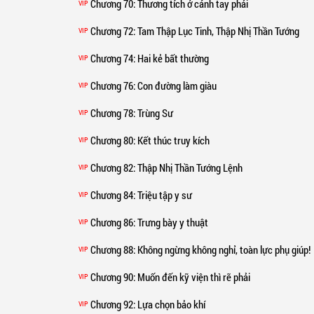
Chương 70
: Thương tích ở cánh tay phải
VIP
Chương 72
: Tam Thập Lục Tinh, Thập Nhị Thần Tướng
VIP
Chương 74
: Hai kẻ bất thường
VIP
Chương 76
: Con đường làm giàu
VIP
Chương 78
: Trùng Sư
VIP
Chương 80
: Kết thúc truy kích
VIP
Chương 82
: Thập Nhị Thần Tướng Lệnh
VIP
Chương 84
: Triệu tập y sư
VIP
Chương 86
: Trưng bày y thuật
VIP
Chương 88
: Không ngừng không nghỉ, toàn lực phụ giúp!
VIP
Chương 90
: Muốn đến kỹ viện thì rẽ phải
VIP
Chương 92
: Lựa chọn bảo khí
VIP