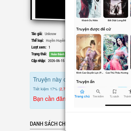
Ch
VIP
Ch
VIP
Ch
VIP
Tác giả:
Unknow
Ch
VIP
Thể loại:
Huyền Huyễn
,
Xuyên Không
Ch
VIP
Lượt xem:
1
Trạng thái:
Hoàn thành
Cập nhập:
2026-06-15 15:41:49
Truyện này cần
14,000
LT để mua trọ
Tiết kiệm 17% (
2,780
LT) so với mua lẻ.
Bạn cần đăng nhập để sử dụng mua
DANH SÁCH CHƯƠNG