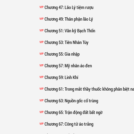
Chương 47
: Lão Lý tiệm rượu
VIP
Chương 49
: Thân phận lão Lý
VIP
Chương 51
: Văn kỹ Bạch Thốn
VIP
Chương 53
: Tiên Nhân Túy
VIP
Chương 55
: Gia nhập
VIP
Chương 57
: Mỹ nhân áo đen
VIP
Chương 59
: Linh Khí
VIP
Chương 61
: Trong mắt thầy thuốc không phân biệt 
VIP
Chương 63
: Nguồn gốc cổ trùng
VIP
Chương 65
: Trận động đất bất ngờ
VIP
Chương 67
: Công tử áo trắng
VIP