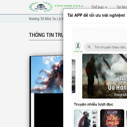
Thể loại
Tài kh
Tải APP để tối ưu trải nghiệm!
Nương Tử Nhà Ta Là Kiếm Thần
THÔNG TIN TRUYỆN
NƯƠNG T
Thời loạ
Tần Pho
muốn tự 
Nhưng tr
Theo lời
CÁC C