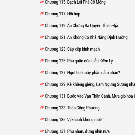
Chương 115
: Bạch Lôi Phá Cổ Mộng
VIP
Chương 117
: Hội hợp
VIP
Chương 119
: Ấn Chứng Bá Quyền Thiên Địa
VIP
Chương 121
: An Không Có Khả Năng Định Hướng
VIP
Chương 123
: Sắp xếp kinh mạch
VIP
Chương 125
: Phu quân của Liễu Kiếm Ly
VIP
Chương 127
: Ngươi có mấy phần nắm chắc?
VIP
Chương 129
: Kẻ khiêng giếng, Lam Ngưng Sương nhậ
VIP
Chương 131
: Bước vào Vạn Thần Cảnh, Mưa gió hóa 
VIP
Chương 133
: Thần Công Phường
VIP
Chương 135
: Vị khách không mời?
VIP
Chương 137
: Phu nhân, đừng nhìn nữa
VIP