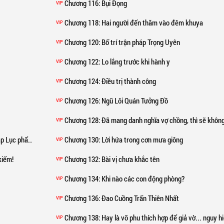
Chương 116
: Bụi Đọng
VIP
Chương 118
: Hai người đến thăm vào đêm khuya
VIP
Chương 120
: Bố trí trận pháp Trọng Uyên
VIP
Chương 122
: Lo lắng trước khi hành y
VIP
Chương 124
: Điều trị thành công
VIP
Chương 126
: Ngũ Lôi Quán Tưởng Đồ
VIP
Chương 128
: Đã mang danh nghĩa vợ chồng, thì sẽ không rời 
VIP
p Lục phẩm
Chương 130
: Lời hứa trong cơn mưa giông
VIP
kiếm!
Chương 132
: Bài vị chưa khắc tên
VIP
Chương 134
: Khi nào các con động phòng?
VIP
Chương 136
: Đao Cuồng Trấn Thiên Nhất
VIP
Chương 138
: Hay là võ phu thích hợp để giả vờ... nguy 
VIP