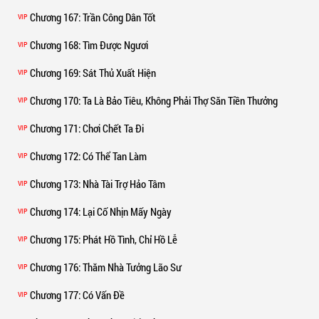
Chương 167
: Trần Công Dân Tốt
VIP
Chương 168
: Tìm Được Ngươi
VIP
Chương 169
: Sát Thủ Xuất Hiện
VIP
Chương 170
: Ta Là Bảo Tiêu, Không Phải Thợ Săn Tiền Thưởng
VIP
Chương 171
: Chơi Chết Ta Đi
VIP
Chương 172
: Có Thể Tan Làm
VIP
Chương 173
: Nhà Tài Trợ Hảo Tâm
VIP
Chương 174
: Lại Cố Nhịn Mấy Ngày
VIP
Chương 175
: Phát Hồ Tình, Chỉ Hồ Lễ
VIP
Chương 176
: Thăm Nhà Tưởng Lão Sư
VIP
Chương 177
: Có Vấn Đề
VIP