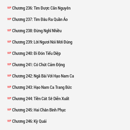
Chương 236
: Tìm Được Căn Nguyên
VIP
Chương 237
: Tìm Đâu Ra Quần Áo
VIP
Chương 238
: Đừng Nghĩ Nhiều
VIP
Chương 239
: Lời Ngươi Nói Mới Đúng
VIP
Chương 240
: Đi Đón Tiểu Diệp
VIP
Chương 241
: Có Chút Cảm Động
VIP
Chương 242
: Ngã Bài Với Hạo Nam Ca
VIP
Chương 243
: Hạo Nam Ca Trang Bức
VIP
Chương 244
: Tiền Cát Sê Diễn Xuất
VIP
Chương 245
: Hai Chân Bình Phục
VIP
Chương 246
: Kỳ Quái
VIP