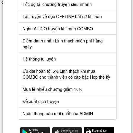
Cập nhập:
2025-09-04 09:11:15
Tốc độ tải chương truyện siêu nhanh
Tải truyện về đọc OFFLINE bất cứ khi nào
Thiên đường đóng cửa, Địa Ngục đủ quân số.
Cho nên, ta lưu lại tại nhân gian làm tai họa nha...
Nghe AUDIO truyện khi mua COMBO
Điểm danh nhận Linh thạch miễn phí hàng
ngày
Hệ thống tu luyện
Ưu đãi hoàn tới 5% Linh thạch khi mua
COMBO cho thành viên có cấp bậc Hợp thể kỳ
Xem thêm »
Mua lẻ nhiều chương giảm 10%
CÁC CHƯƠNG MỚI NHẤT
Đề xuất dịch truyện
Chương 2183
: Kết Thúc (4)
VIP
Chương 2182
: Kết Thúc (3)
VIP
Nhận thông báo mới nhất của ADMIN
Chương 2181
: Kết Thúc (2)
VIP
Chương 2180
: Kết Thúc (1)
VIP