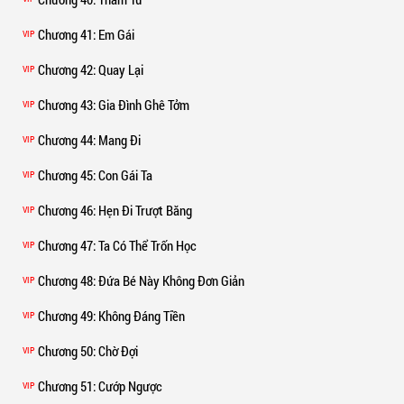
Chương 41
: Em Gái
VIP
Chương 42
: Quay Lại
VIP
Chương 43
: Gia Đình Ghê Tởm
VIP
Chương 44
: Mang Đi
VIP
Chương 45
: Con Gái Ta
VIP
Chương 46
: Hẹn Đi Trượt Băng
VIP
Chương 47
: Ta Có Thể Trốn Học
VIP
Chương 48
: Đứa Bé Này Không Đơn Giản
VIP
Chương 49
: Không Đáng Tiền
VIP
Chương 50
: Chờ Đợi
VIP
Chương 51
: Cướp Ngược
VIP