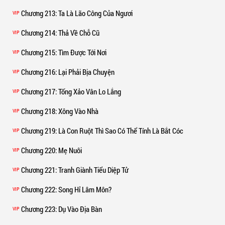
Chương 213
: Ta Là Lão Công Của Ngươi
VIP
Chương 214
: Thả Về Chỗ Cũ
VIP
Chương 215
: Tìm Được Tới Nơi
VIP
Chương 216
: Lại Phải Bịa Chuyện
VIP
Chương 217
: Tống Xảo Vân Lo Lắng
VIP
Chương 218
: Xông Vào Nhà
VIP
Chương 219
: Là Con Ruột Thì Sao Có Thể Tính Là Bắt Cóc
VIP
Chương 220
: Mẹ Nuôi
VIP
Chương 221
: Tranh Giành Tiểu Diệp Tử
VIP
Chương 222
: Song Hỉ Lâm Môn?
VIP
Chương 223
: Dụ Vào Địa Bàn
VIP