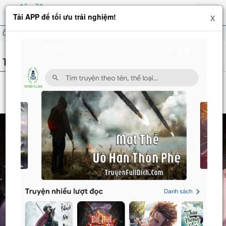
Hiện
Tải APP để tối ưu trải nghiệm!
X
menu
Ổn Trụ Biệt Lãng
THÔNG TIN TRUYỆN
ỔN TRỤ BIỆT LÃNG