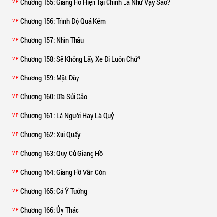
Chương 155
: Giang Hồ Hiện Tại Chính Là Như Vậy Sao?
VIP
Chương 156
: Trình Độ Quá Kém
VIP
Chương 157
: Nhìn Thấu
VIP
Chương 158
: Sẽ Không Lấy Xe Đi Luôn Chứ?
VIP
Chương 159
: Mặt Dày
VIP
Chương 160
: Dĩa Sủi Cảo
VIP
Chương 161
: Là Người Hay Là Quỷ
VIP
Chương 162
: Xúi Quẩy
VIP
Chương 163
: Quy Củ Giang Hồ
VIP
Chương 164
: Giang Hồ Vẫn Còn
VIP
Chương 165
: Có Ý Tưởng
VIP
Chương 166
: Ủy Thác
VIP