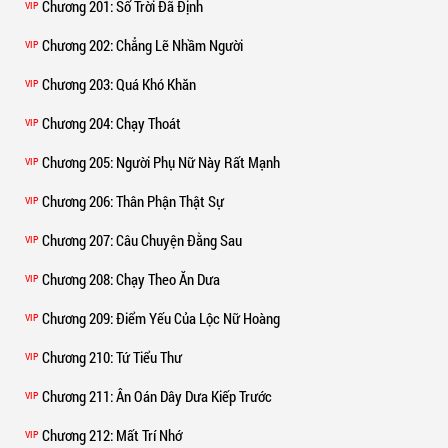
Chương 201
: Số Trời Đã Định
VIP
Chương 202
: Chẳng Lẽ Nhầm Người
VIP
Chương 203
: Quá Khó Khăn
VIP
Chương 204
: Chạy Thoát
VIP
Chương 205
: Người Phụ Nữ Này Rất Mạnh
VIP
Chương 206
: Thân Phận Thật Sự
VIP
Chương 207
: Câu Chuyện Đằng Sau
VIP
Chương 208
: Chạy Theo Ăn Dưa
VIP
Chương 209
: Điểm Yếu Của Lộc Nữ Hoàng
VIP
Chương 210
: Tứ Tiểu Thư
VIP
Chương 211
: Ân Oán Dây Dưa Kiếp Trước
VIP
Chương 212
: Mất Trí Nhớ
VIP