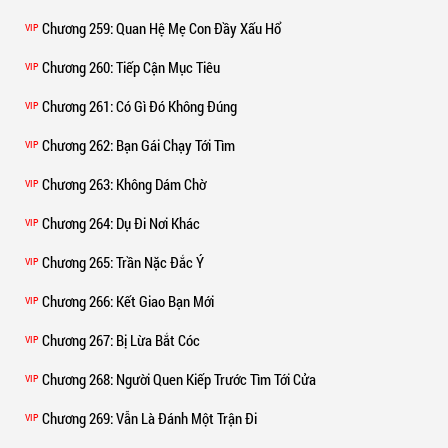
Chương 259
: Quan Hệ Mẹ Con Đầy Xấu Hổ
VIP
Chương 260
: Tiếp Cận Mục Tiêu
VIP
Chương 261
: Có Gì Đó Không Đúng
VIP
Chương 262
: Bạn Gái Chạy Tới Tìm
VIP
Chương 263
: Không Dám Chờ
VIP
Chương 264
: Dụ Đi Nơi Khác
VIP
Chương 265
: Trần Nặc Đắc Ý
VIP
Chương 266
: Kết Giao Bạn Mới
VIP
Chương 267
: Bị Lừa Bắt Cóc
VIP
Chương 268
: Người Quen Kiếp Trước Tìm Tới Cửa
VIP
Chương 269
: Vẫn Là Đánh Một Trận Đi
VIP