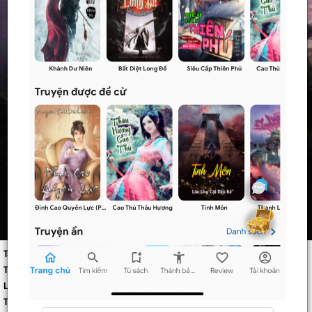
Tác giả:
Unknow
Thể loại:
Huyền Huyễn
,
Đô Thị
Lượt xem:
1
Trạng thái:
Hoàn thành