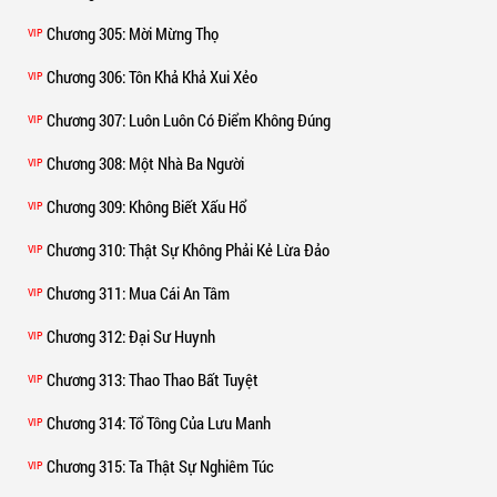
Chương 305
: Mời Mừng Thọ
VIP
Chương 306
: Tôn Khả Khả Xui Xẻo
VIP
Chương 307
: Luôn Luôn Có Điểm Không Đúng
VIP
Chương 308
: Một Nhà Ba Người
VIP
Chương 309
: Không Biết Xấu Hổ
VIP
Chương 310
: Thật Sự Không Phải Kẻ Lừa Đảo
VIP
Chương 311
: Mua Cái An Tâm
VIP
Chương 312
: Đại Sư Huynh
VIP
Chương 313
: Thao Thao Bất Tuyệt
VIP
Chương 314
: Tổ Tông Của Lưu Manh
VIP
Chương 315
: Ta Thật Sự Nghiêm Túc
VIP