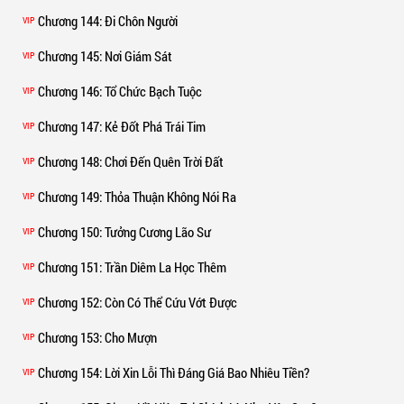
Chương 144
: Đi Chôn Người
VIP
Chương 145
: Nơi Giám Sát
VIP
Chương 146
: Tổ Chức Bạch Tuộc
VIP
Chương 147
: Kẻ Đốt Phá Trái Tim
VIP
Chương 148
: Chơi Đến Quên Trời Đất
VIP
Chương 149
: Thỏa Thuận Không Nói Ra
VIP
Chương 150
: Tưởng Cương Lão Sư
VIP
Chương 151
: Trần Diêm La Học Thêm
VIP
Chương 152
: Còn Có Thể Cứu Vớt Được
VIP
Chương 153
: Cho Mượn
VIP
Chương 154
: Lời Xin Lỗi Thì Đáng Giá Bao Nhiêu Tiền?
VIP