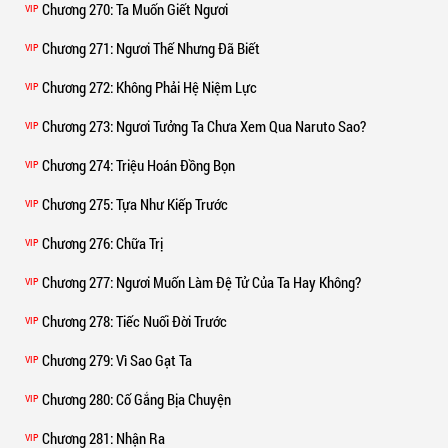
Chương 270
: Ta Muốn Giết Ngươi
VIP
Chương 271
: Ngươi Thế Nhưng Đã Biết
VIP
Chương 272
: Không Phải Hệ Niệm Lực
VIP
Chương 273
: Ngươi Tưởng Ta Chưa Xem Qua Naruto Sao?
VIP
Chương 274
: Triệu Hoán Đồng Bọn
VIP
Chương 275
: Tựa Như Kiếp Trước
VIP
Chương 276
: Chữa Trị
VIP
Chương 277
: Ngươi Muốn Làm Đệ Tử Của Ta Hay Không?
VIP
Chương 278
: Tiếc Nuối Đời Trước
VIP
Chương 279
: Vì Sao Gạt Ta
VIP
Chương 280
: Cố Gắng Bịa Chuyện
VIP
Chương 281
: Nhận Ra
VIP