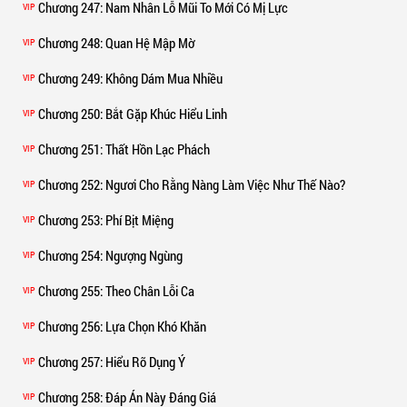
Chương 247
: Nam Nhân Lỗ Mũi To Mới Có Mị Lực
VIP
Chương 248
: Quan Hệ Mập Mờ
VIP
Chương 249
: Không Dám Mua Nhiều
VIP
Chương 250
: Bắt Gặp Khúc Hiểu Linh
VIP
Chương 251
: Thất Hồn Lạc Phách
VIP
Chương 252
: Ngươi Cho Rằng Nàng Làm Việc Như Thế Nào?
VIP
Chương 253
: Phí Bịt Miệng
VIP
Chương 254
: Ngượng Ngùng
VIP
Chương 255
: Theo Chân Lỗi Ca
VIP
Chương 256
: Lựa Chọn Khó Khăn
VIP
Chương 257
: Hiểu Rõ Dụng Ý
VIP
Chương 258
: Đáp Án Này Đáng Giá
VIP