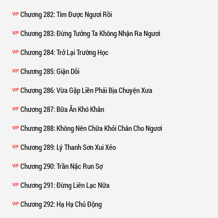
Chương 282
: Tìm Được Ngươi Rồi
VIP
Chương 283
: Đừng Tưởng Ta Không Nhận Ra Ngươi
VIP
Chương 284
: Trở Lại Trường Học
VIP
Chương 285
: Giận Dỗi
VIP
Chương 286
: Vừa Gặp Liền Phải Bịa Chuyện Xưa
VIP
Chương 287
: Bữa Ăn Khó Khăn
VIP
Chương 288
: Không Nên Chữa Khỏi Chân Cho Ngươi
VIP
Chương 289
: Lý Thanh Sơn Xui Xẻo
VIP
Chương 290
: Trần Nặc Run Sợ
VIP
Chương 291
: Đừng Liên Lạc Nữa
VIP
Chương 292
: Hạ Hạ Chủ Động
VIP