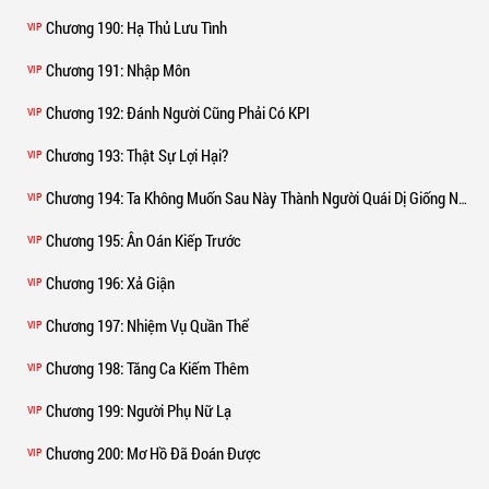
Chương 190
: Hạ Thủ Lưu Tình
VIP
Chương 191
: Nhập Môn
VIP
Chương 192
: Đánh Người Cũng Phải Có KPI
VIP
Chương 193
: Thật Sự Lợi Hại?
VIP
Chương 194
: Ta Không Muốn Sau Này Thành Người Quái Dị Giống Ngươi
VIP
Chương 195
: Ân Oán Kiếp Trước
VIP
Chương 196
: Xả Giận
VIP
Chương 197
: Nhiệm Vụ Quần Thể
VIP
Chương 198
: Tăng Ca Kiếm Thêm
VIP
Chương 199
: Người Phụ Nữ Lạ
VIP
Chương 200
: Mơ Hồ Đã Đoán Được
VIP