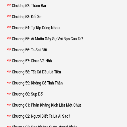
Chương 52
: Thảm Bại
VIP
Chương 53
: Đổi Xe
VIP
Chương 54
: Tụ Tập Cùng Nhau
VIP
Chương 55
: Ai Muốn Gây Sự Với Bạn Của Ta?
VIP
Chương 56
: Ta Sai Rồi
VIP
Chương 57
: Chưa Về Nhà
VIP
Chương 58
: Tất Cả Đều Là Tiền
VIP
Chương 59
: Không Có Tinh Thần
VIP
Chương 60
: Sụp Đổ
VIP
Chương 61
: Phản Kháng Kịch Liệt Một Chút
VIP
Chương 62
: Ngươi Biết Ta Là Ai Sao?
VIP
Chương 63
: Sao Không Cướp Người Khác
VIP