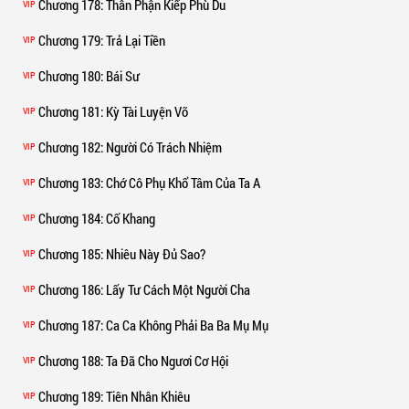
Chương 178
: Thân Phận Kiếp Phù Du
VIP
Chương 179
: Trả Lại Tiền
VIP
Chương 180
: Bái Sư
VIP
Chương 181
: Kỳ Tài Luyện Võ
VIP
Chương 182
: Người Có Trách Nhiệm
VIP
Chương 183
: Chớ Cô Phụ Khổ Tâm Của Ta A
VIP
Chương 184
: Cố Khang
VIP
Chương 185
: Nhiêu Này Đủ Sao?
VIP
Chương 186
: Lấy Tư Cách Một Người Cha
VIP
Chương 187
: Ca Ca Không Phải Ba Ba Mụ Mụ
VIP
Chương 188
: Ta Đã Cho Ngươi Cơ Hội
VIP
Chương 189
: Tiên Nhân Khiêu
VIP