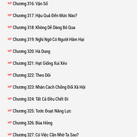
Chương 316
: Vận Số
VIP
Chương 317
: Hậu Quả Đến Mức Nào?
VIP
Chương 318
: Không Dễ Dàng Bỏ Qua
VIP
Chương 319
: Nghi Ngờ Có Người Hãm Hại
VIP
Chương 320
: Hà Dung
VIP
Chương 321
: Hạt Giống Xui Xẻo
VIP
Chương 322
: Theo Dõi
VIP
Chương 323
: Nhân Cách Chống Đối Xã Hội
VIP
Chương 324
: Tất Cả Đều Chết Đi
VIP
Chương 325
: Tước Đoạt Năng Lực
VIP
Chương 326
: Bùa Hỏng
VIP
Chương 327
: Có Việc Cần Nhờ Ta Sao?
VIP