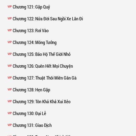
Chương 121
: Gặp Quỷ
VIP
Chương 122
: Nửa Đời Sau Ngồi Xe Lăn Đi
VIP
Chương 123
: Rơi Vào
VIP
Chương 124
: Mông Tưởng
VIP
Chương 125
: Bảo Hộ Thế Giới Nhỏ
VIP
Chương 126
: Quên Hết Mọi Chuyện
VIP
Chương 127
: Thuật Thôi Miên Gân Gà
VIP
Chương 128
: Hẹn Gặp
VIP
Chương 129
: Tôn Khả Khả Xui Xẻo
VIP
Chương 130
: Đại Lễ
VIP
Chương 131
: Giao Dịch
VIP