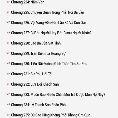
Chương 224
: Năm Vạn
VIP
Chương 225
: Chuyện Quan Trọng Phải Nói Ba Lần
VIP
Chương 226
: Vội Vàng Đến Đón Lão Bà Và Con Gái
VIP
Chương 227
: Bị Rót Người Hay Rót Rượu Người Khác?
VIP
Chương 228
: Lão Bà Của Sát Tinh
VIP
Chương 229
: Trần Diêm La Hoảng Sợ
VIP
Chương 230
: Tiểu Nãi Đường Đích Thân Tìm Sư Phụ
VIP
Chương 231
: Sư Phụ Hỏi Tội
VIP
Chương 232
: Lừa Dối Khách Sạn
VIP
Chương 233
: Muốn Bao Nhiêu Chân Mới Trả Được Món Nợ Này?
VIP
Chương 234
: Lý Thanh Sơn Phân Phó
VIP
Chương 235
: Dù Sao Cũng Không Phải Không Ôm Qua
VIP