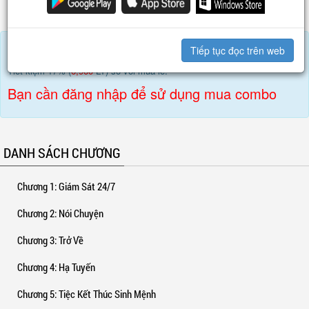
Chương 2179
: Giết Chết Sinh Vật Mẫu Thể Đó? (2)
VIP
Truyện này cần
36,000
LT để mua trọn bộ.
Tiếp tục đọc trên web
Tiết kiệm 17% (
6,960
LT) so với mua lẻ.
Bạn cần đăng nhập để sử dụng mua combo
DANH SÁCH CHƯƠNG
Chương 1
: Giám Sát 24/7
Chương 2
: Nói Chuyện
Chương 3
: Trở Về
Chương 4
: Hạ Tuyến
Chương 5
: Tiệc Kết Thúc Sinh Mệnh