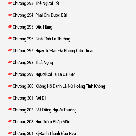
Chương 293
: Thẻ Người Tốt
VIP
Chương 294
: Phải Ôm Được Đùi
VIP
Chương 295
: Đầu Hàng
VIP
Chương 296
: Bình Tĩnh Lạ Thường
VIP
Chương 297
: Ngay Từ Đầu Đã Không Đơn Thuần
VIP
Chương 298
: Thất Vọng
VIP
Chương 299
: Người Coi Ta Là Cái Gì?
VIP
Chương 300
: Không Hổ Danh Là Nữ Hoàng Tinh Không
VIP
Chương 301
: Rời Đi
VIP
Chương 302
: Bất Đồng Người Thường
VIP
Chương 303
: Học Trộm Pháp Môn
VIP
Chương 304
: Bị Đánh Thành Đầu Heo
VIP