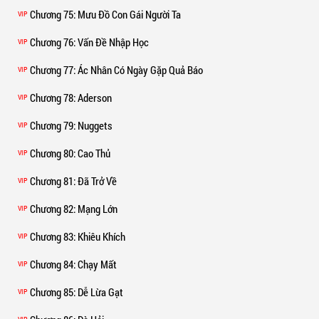
Chương 75
: Mưu Đồ Con Gái Người Ta
VIP
Chương 76
: Vấn Đề Nhập Học
VIP
Chương 77
: Ác Nhân Có Ngày Gặp Quả Báo
VIP
Chương 78
: Aderson
VIP
Chương 79
: Nuggets
VIP
Chương 80
: Cao Thủ
VIP
Chương 81
: Đã Trở Về
VIP
Chương 82
: Mạng Lớn
VIP
Chương 83
: Khiêu Khích
VIP
Chương 84
: Chạy Mất
VIP
Chương 85
: Dễ Lừa Gạt
VIP