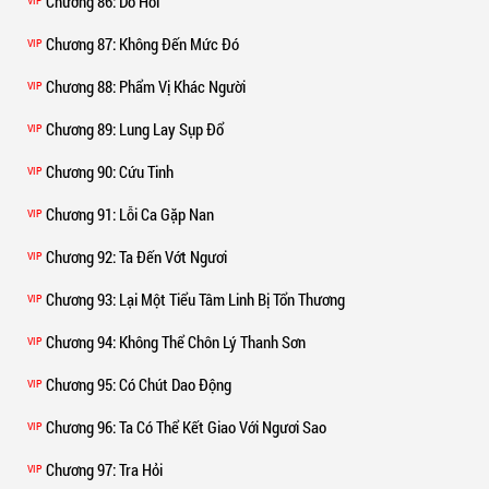
Chương 86
: Dò Hỏi
VIP
Chương 87
: Không Đến Mức Đó
VIP
Chương 88
: Phẩm Vị Khác Người
VIP
Chương 89
: Lung Lay Sụp Đổ
VIP
Chương 90
: Cứu Tinh
VIP
Chương 91
: Lỗi Ca Gặp Nan
VIP
Chương 92
: Ta Đến Vớt Ngươi
VIP
Chương 93
: Lại Một Tiểu Tâm Linh Bị Tổn Thương
VIP
Chương 94
: Không Thể Chôn Lý Thanh Sơn
VIP
Chương 95
: Có Chút Dao Động
VIP
Chương 96
: Ta Có Thể Kết Giao Với Ngươi Sao
VIP
Chương 97
: Tra Hỏi
VIP