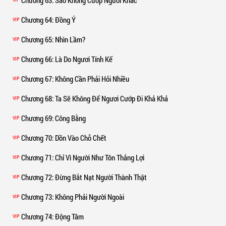
Chương 64
: Đồng Ý
VIP
Chương 65
: Nhìn Lầm?
VIP
Chương 66
: Là Do Ngươi Tính Kế
VIP
Chương 67
: Không Cần Phải Hỏi Nhiều
VIP
Chương 68
: Ta Sẽ Không Để Ngươi Cướp Đi Khả Khả
VIP
Chương 69
: Công Bằng
VIP
Chương 70
: Dồn Vào Chỗ Chết
VIP
Chương 71
: Chỉ Vì Người Như Tôn Thắng Lợi
VIP
Chương 72
: Đừng Bắt Nạt Người Thành Thật
VIP
Chương 73
: Không Phải Người Ngoài
VIP
Chương 74
: Động Tâm
VIP