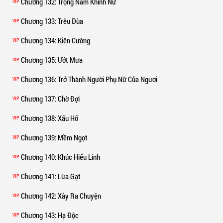
Chương 132
: Trọng Nam Khinh Nữ
VIP
Chương 133
: Trêu Đùa
VIP
Chương 134
: Kiên Cường
VIP
Chương 135
: Ướt Mưa
VIP
Chương 136
: Trở Thành Người Phụ Nữ Của Ngươi
VIP
Chương 137
: Chờ Đợi
VIP
Chương 138
: Xấu Hổ
VIP
Chương 139
: Mềm Ngọt
VIP
Chương 140
: Khúc Hiểu Linh
VIP
Chương 141
: Lừa Gạt
VIP
Chương 142
: Xảy Ra Chuyện
VIP
Chương 143
: Hạ Độc
VIP