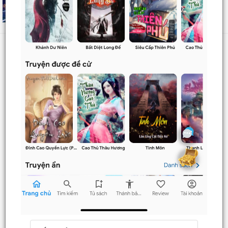
Cổ Hi
chương
Danh sách
Truyện mới
Truyện Hot
Truyện Full
Truyện Dịch Miễn Phí
Thao tác
Đăng ký tài khoản
Nạp LT
Danh sách combo
Nguời dùng