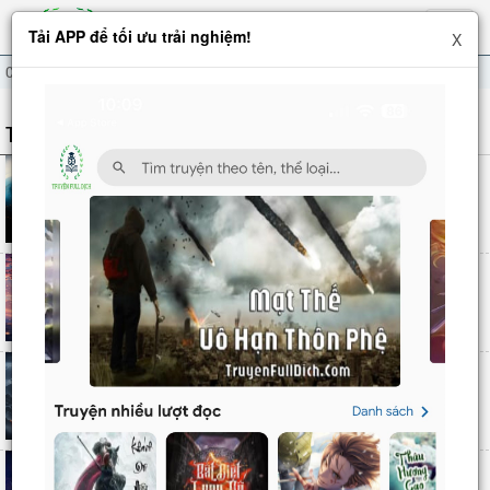
Hiện
Tải APP để tối ưu trải nghiệm!
X
menu
Cổ Hi
TÁC GIẢ: CỔ HI
Cửa Hàng Sủng Thú Siêu Thần
2978
chương
Cổ Hi
Thế Giới Sụp Đổ
1123
chương
Cổ Hi
Hắc Ám Vương Giả
1760
chương
Cổ Hi
Vĩnh Dạ Thần Hành
1143