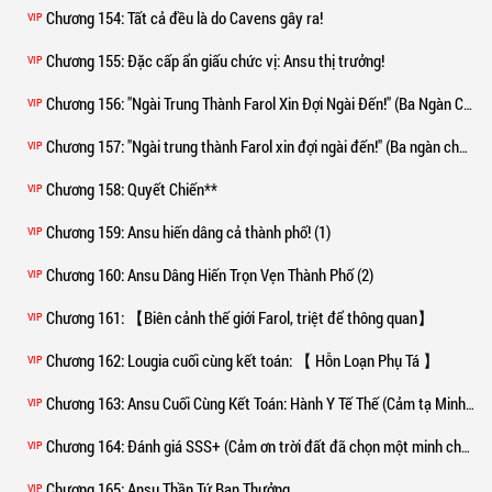
Chương 154
: Tất cả đều là do Cavens gây ra!
VIP
Chương 155
: Đặc cấp ẩn giấu chức vị: Ansu thị trưởng!
VIP
Chương 156
: "Ngài Trung Thành Farol Xin Đợi Ngài Đến!" (Ba Ngàn Chữ) (1)
VIP
Chương 157
: "Ngài trung thành Farol xin đợi ngài đến!" (Ba ngàn chữ) (2)
VIP
Chương 158
: Quyết Chiến**
VIP
Chương 159
: Ansu hiến dâng cả thành phố! (1)
VIP
Chương 160
: Ansu Dâng Hiến Trọn Vẹn Thành Phố (2)
VIP
Chương 161
: 【Biên cảnh thế giới Farol, triệt để thông quan】
VIP
Chương 162
: Lougia cuối cùng kết toán: 【 Hỗn Loạn Phụ Tá 】
VIP
Chương 163
: Ansu Cuối Cùng Kết Toán: Hành Y Tế Thế (Cảm tạ Minh Chủ đã khen thưởng dài dòng!)
VIP
Chương 164
: Đánh giá SSS+ (Cảm ơn trời đất đã chọn một minh chủ đần độn!)
VIP
Chương 165
: Ansu Thần Tứ Ban Thưởng
VIP