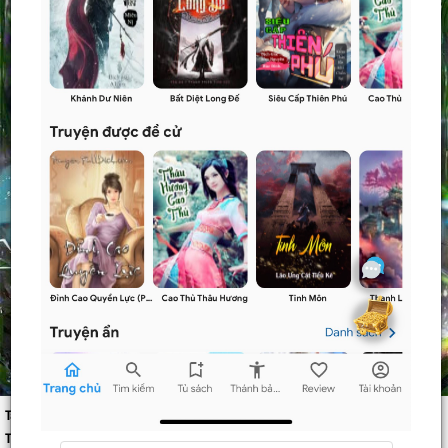
Tác giả:
Unknow
Thể loại:
Hài Hước
,
Huyền Huyễn
,
Xuyên Không