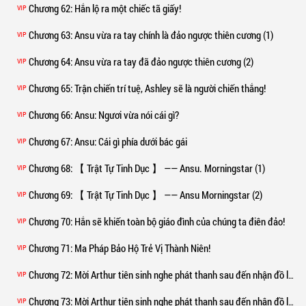
Chương 62
: Hắn lộ ra một chiếc tã giấy!
VIP
Chương 63
: Ansu vừa ra tay chính là đảo ngược thiên cương (1)
VIP
Chương 64
: Ansu vừa ra tay đã đảo ngược thiên cương (2)
VIP
Chương 65
: Trận chiến trí tuệ, Ashley sẽ là người chiến thắng!
VIP
Chương 66
: Ansu: Ngươi vừa nói cái gì?
VIP
Chương 67
: Ansu: Cái gì phía dưới bác gái
VIP
Chương 68
: 【 Trật Tự Tinh Dục 】 —— Ansu. Morningstar (1)
VIP
Chương 69
: 【 Trật Tự Tinh Dục 】 —— Ansu Morningstar (2)
VIP
Chương 70
: Hắn sẽ khiến toàn bộ giáo đình của chúng ta điên đảo!
VIP
Chương 71
: Ma Pháp Bảo Hộ Trẻ Vị Thành Niên!
VIP
Chương 72
: Mời Arthur tiên sinh nghe phát thanh sau đến nhận đồ lót của ngài (1)
VIP
Chương 73
: Mời Arthur tiên sinh nghe phát thanh sau đến nhận đồ lót của ngài (2)
VIP