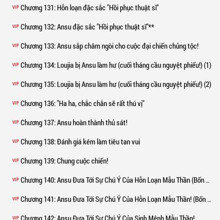
Chương 131
: Hỗn loạn đặc sắc "Hồi phục thuật sĩ"
VIP
Chương 132
: Ansu đặc sắc "Hồi phục thuật sĩ"**
VIP
Chương 133
: Ansu sắp châm ngòi cho cuộc đại chiến chủng tộc!
VIP
Chương 134
: Loujia bị Ansu làm hư (cuối tháng cầu nguyệt phiếu!) (1)
VIP
Chương 135
: Loujia bị Ansu làm hư (cuối tháng cầu nguyệt phiếu!) (2)
VIP
Chương 136
: "Ha ha, chắc chắn sẽ rất thú vị"
VIP
Chương 137
: Ansu hoàn thành thủ sát!
VIP
Chương 138
: Đánh giá kém làm tiêu tan vui
VIP
Chương 139
: Chung cuộc chiến!
VIP
Chương 140
: Ansu Đưa Tới Sự Chú Ý Của Hỗn Loạn Mẫu Thần (Bốn Ngàn Chữ) (1)
VIP
Chương 141
: Ansu Đưa Tới Sự Chú Ý Của Hỗn Loạn Mẫu Thần! (Bốn Ngàn Chữ) (2)
VIP
Chương 142
: Ansu Đưa Tới Sự Chú Ý Của Sinh Mệnh Mẫu Thần!
VIP