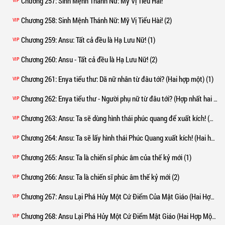
Chương 257
: Sinh Mệnh Thánh Nữ: Mỹ Vị Tiểu Hài!
VIP
Chương 258
: Sinh Mệnh Thánh Nữ: Mỹ Vị Tiểu Hài! (2)
VIP
Chương 259
: Ansu: Tất cả đều là Hạ Lưu Nữ! (1)
VIP
Chương 260
: Ansu - Tất cả đều là Hạ Lưu Nữ! (2)
VIP
Chương 261
: Enya tiểu thư: Dã nữ nhân từ đâu tới? (Hai hợp một) (1)
VIP
Chương 262
: Enya tiểu thư - Người phụ nữ từ đâu tới? (Hợp nhất hai phần) (2)
VIP
Chương 263
: Ansu: Ta sẽ dùng hình thái phúc quang để xuất kích! (Hai hợp một)**
VIP
Chương 264
: Ansu: Ta sẽ lấy hình thái Phúc Quang xuất kích! (Hai hợp một) (2)
VIP
Chương 265
: Ansu: Ta là chiến sĩ phúc âm của thế kỷ mới (1)
VIP
Chương 266
: Ansu: Ta là chiến sĩ phúc âm thế kỷ mới (2)
VIP
Chương 267
: Ansu Lại Phá Hủy Một Cứ Điểm Của Mật Giáo (Hai Hợp Một) (1)
VIP
Chương 268
: Ansu Lại Phá Hủy Một Cứ Điểm Mật Giáo (Hai Hợp Một) (2)
VIP