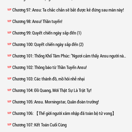
Chương 97
: Ansu: Ta chắc chắn sẽ bắt được kẻ đứng sau màn này!
VIP
Chương 98
: Ansu! Thần tuyển!
VIP
Chương 99
: Quyết chiến ngày sắp đến (1)
VIP
Chương 100
: Quyết chiến ngày sắp đến (2)
VIP
Chương 101
: Thống Khổ Tâm Phúc: "Ngươi cảm thấy Ansu người này thế nào?"
VIP
Chương 102
: Thông báo từ Thần Tuyển Ansu!
VIP
Chương 103
: Các thánh đồ, mồ hôi nhễ nhại
VIP
Chương 104
: Đồ Quang, Mới Thật Sự Là Trật Tự!
VIP
Chương 105
: Ansu. Morningstar, Quân đoàn trưởng!
VIP
Chương 106
: 【Thế giới người xâm nhập đã toàn bộ tử vong】
VIP
Chương 107
: Kết Toán Cuối Cùng
VIP