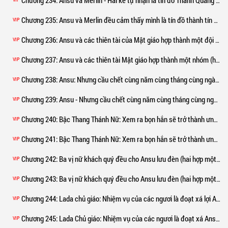
Chương 234
: Ansu và Merlin - Hai kẻ tự nhận là tín đồ Thánh Quang thành tín nhất (1)
Chương 235
: Ansu và Merlin đều cảm thấy mình là tín đồ thành tín nhất của Thánh Quang (hai hợp một) (2)
VIP
Chương 236
: Ansu và các thiên tài của Mật giáo hợp thành một đội (hai người một nhóm) (1)
VIP
Chương 237
: Ansu và các thiên tài Mật giáo hợp thành một nhóm (hai hợp một) (2)
VIP
Chương 238
: Ansu: Nhưng cầu chết cùng năm cùng tháng cùng ngày (hai hợp một) (1)
VIP
Chương 239
: Ansu - Nhưng cầu chết cùng năm cùng tháng cùng ngày (Hai hợp một) (2)
VIP
Chương 240
: Bậc Thang Thánh Nữ: Xem ra bọn hắn sẽ trở thành ưng khuyển của ta (hai hợp một) (1)
VIP
Chương 241
: Bậc Thang Thánh Nữ: Xem ra bọn hắn sẽ trở thành ưng khuyển của ta (hai hợp một) (2)
VIP
Chương 242
: Ba vị nữ khách quý đều cho Ansu lưu đèn (hai hợp một) (1)
VIP
Chương 243
: Ba vị nữ khách quý đều cho Ansu lưu đèn (hai hợp một) (2)
VIP
Chương 244
: Lada chủ giáo: Nhiệm vụ của các ngươi là đoạt xá lợi Ansu, hắn ba! (hai hợp một) (1)
VIP
Chương 245
: Lada Chủ giáo: Nhiệm vụ của các ngươi là đoạt xá Ansu, Arthur và Liszt! (Hai hợp một) (2)
VIP