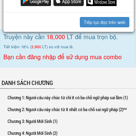
Chương 758
: Lời tâm tình để lại ngày sau
VIP
Phát ngôn này ngay lập tức gây chấn động các giới trong xã hội. Bộ phim tài
Chương 757
: Càng chứng minh chúng ta đã làm đúng (2)
VIP
liệu quy mô lớn mang tên
«Ansu Giáo hoàng Truyền Kỳ»
cũng vì thế được
khởi quay và phát hành rầm rộ.
Chương 756
: Càng Nói Rõ Chúng Ta Làm Đúng (1)
VIP
Tiếp tục đọc trên web
Đây là câu chuyện về một "người chơi tà đạo" đỉnh cấp, vượt cấp tiến
nhanh trong một thế giới kỳ huyễn.
Truyện này cần
18,000
LT để mua trọn bộ.
Tiết kiệm 18% (
3,900
LT) so với mua lẻ.
Bạn cần đăng nhập để sử dụng mua combo
DANH SÁCH CHƯƠNG
Chương 1
: Ngươi câu này chúc từ chí ít có ba chỗ ngữ pháp sai lầm (1)
Chương 2
: Ngươi câu này chúc từ ít nhất có ba chỗ sai ngữ pháp (2)**
Chương 3
: Người Mới Sinh (1)
Chương 4
: Người Mới Sinh (2)