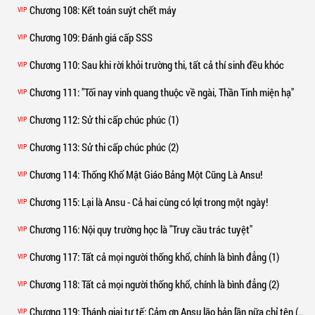
Chương 108
: Kết toán suýt chết máy
VIP
Chương 109
: Đánh giá cấp SSS
VIP
Chương 110
: Sau khi rời khỏi trường thi, tất cả thí sinh đều khóc
VIP
Chương 111
: "Tối nay vinh quang thuộc về ngài, Thần Tinh miện hạ"
VIP
Chương 112
: Sử thi cấp chúc phúc (1)
VIP
Chương 113
: Sử thi cấp chúc phúc (2)
VIP
Chương 114
: Thống Khổ Mật Giáo Bảng Một Cũng Là Ansu!
VIP
Chương 115
: Lại là Ansu - Cả hai cùng có lợi trong một ngày!
VIP
Chương 116
: Nội quy trường học là "Truy cầu trác tuyệt"
VIP
Chương 117
: Tất cả mọi người thống khổ, chính là bình đẳng (1)
VIP
Chương 118
: Tất cả mọi người thống khổ, chính là bình đẳng (2)
VIP
Chương 119
: Thánh giai tư tế: Cảm ơn Ansu lão bản lần nữa chỉ tên (cầu nguyệt phiếu rồi)** (1)
VIP