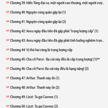
Chương 39
: Hiến Tông đại ca, một người cao thượng, một người vượt lên trên những thú vui tầm thường
VIP
Chương 40
: Nguyện cùng quân gặp lại (1)
VIP
Chương 41
: Nguyện cùng quân gặp lại (2)
VIP
Chương 42
: Ansu ngày đầu tiên đã gặp phải "trọng lượng cấp" (1)
VIP
Chương 43
: Ansu ngày đầu tiên đã gặp phải tình huống nghiêm trọng (2)
VIP
Chương 44
: Vị thứ hai càng là trọng lượng cấp
VIP
Chương 45
: Cha cố Parsi - Ba cái này đều là cấp trọng lượng! (1)**
VIP
Chương 46
: Cha cố Parsi: Ba cái này đều là hạng nặng! (2)
VIP
Chương 47
: Arthur: Thanh này ổn (1)
VIP
Chương 48
: Arthur: Thanh này ổn (2)
VIP
Chương 49
: Liszt: Ta gọi Cavens (1)
VIP
Chương 50
: Liszt: Ta gọi Cavens (2)
VIP