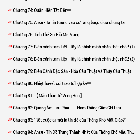
Chương 74
: Quần Hiền Tất Đến**
VIP
Chương 75
: Ansu - Ta tin tưởng vào sự ràng buộc giữa chúng ta
VIP
Chương 76
: Tinh Thể Sứ Giả Mê Mang
VIP
Chương 77
: Biên cảnh tam kiệt: Hãy là chính mình chân thật nhất! (1)
VIP
Chương 78
: Biên cảnh tam kiệt: Hãy là chính mình chân thật nhất! (2)
VIP
Chương 79
: Biên Cảnh Đặc Sản - Hỏa Cầu Thuật và Thủy Cầu Thuật
VIP
Chương 80
: Nhiệt huyết sôi trào tổ hợp kỹ**
VIP
Chương 81
: 【Mẫu Thần Tử Vong Hôn】
VIP
Chương 82
: Quang Ám Lưu Phái —— Nam Thông Cấm Chỉ Lưu
VIP
Chương 83
: "Rốt cuộc ai mới là tín đồ của Thống Khổ Mật Giáo?"
VIP
Chương 84
: Ansu - Tín Đồ Trung Thành Nhất Của Thống Khổ Mẫu Thần
VIP