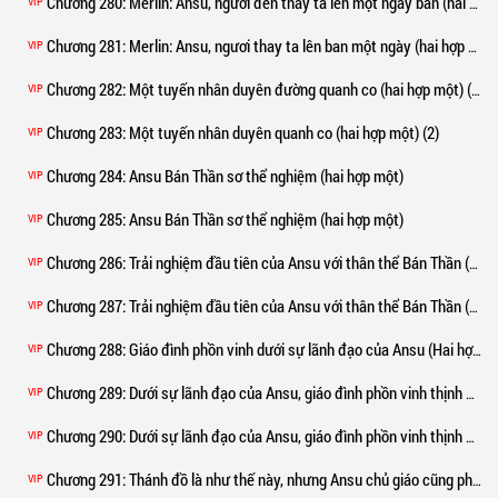
Chương 280
: Merlin: Ansu, ngươi đến thay ta lên một ngày ban (hai hợp một)
VIP
Chương 281
: Merlin: Ansu, ngươi thay ta lên ban một ngày (hai hợp một) (2)
VIP
Chương 282
: Một tuyến nhân duyên đường quanh co (hai hợp một) (1)
VIP
Chương 283
: Một tuyến nhân duyên quanh co (hai hợp một) (2)
VIP
Chương 284
: Ansu Bán Thần sơ thể nghiệm (hai hợp một)
VIP
Chương 285
: Ansu Bán Thần sơ thể nghiệm (hai hợp một)
VIP
Chương 286
: Trải nghiệm đầu tiên của Ansu với thân thể Bán Thần (Hợp nhất hai phần)
VIP
Chương 287
: Trải nghiệm đầu tiên của Ansu với thân thể Bán Thần (Hợp nhất hai phần)
VIP
Chương 288
: Giáo đình phồn vinh dưới sự lãnh đạo của Ansu (Hai hợp một)
VIP
Chương 289
: Dưới sự lãnh đạo của Ansu, giáo đình phồn vinh thịnh vượng (Hai hợp một)
VIP
Chương 290
: Dưới sự lãnh đạo của Ansu, giáo đình phồn vinh thịnh vượng (Hai hợp một)
VIP
Chương 291
: Thánh đồ là như thế này, nhưng Ansu chủ giáo cũng phải cân nhắc rất nhiều (hai hợp một) (1)
VIP