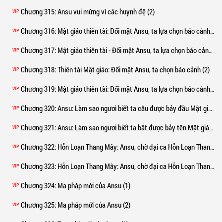
Chương 315
: Ansu vui mừng vì các huynh đệ (2)
VIP
Chương 316
: Mật giáo thiên tài: Đối mặt Ansu, ta lựa chọn báo cảnh (1)
VIP
Chương 317
: Mật giáo thiên tài - Đối mặt Ansu, ta lựa chọn báo cảnh **
VIP
Chương 318
: Thiên tài Mật giáo: Đối mặt Ansu, ta chọn báo cảnh (2)
VIP
Chương 319
: Mật giáo thiên tài: Đối mặt Ansu, ta lựa chọn báo cảnh (2)
VIP
Chương 320
: Ansu: Làm sao ngươi biết ta câu được bảy đầu Mật giáo đồ? (1)
VIP
Chương 321
: Ansu: Làm sao ngươi biết ta bắt được bảy tên Mật giáo đồ? (2)
VIP
Chương 322
: Hỗn Loạn Thang Mây: Ansu, chờ đại ca Hỗn Loạn Thang Lầu của ta tới thu thập ngươi! (1)
VIP
Chương 323
: Hỗn Loạn Thang Mây: Ansu, chờ đại ca Hỗn Loạn Thang Lầu của ta tới thu thập ngươi! (2)
VIP
Chương 324
: Ma pháp mới của Ansu (1)
VIP
Chương 325
: Ma pháp mới của Ansu (2)
VIP