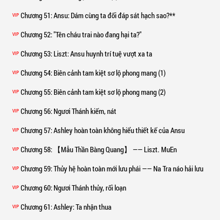
Chương 51
: Ansu: Dám cùng ta đối đáp sát hạch sao?**
VIP
Chương 52
: "Tên cháu trai nào đang hại ta?"
VIP
Chương 53
: Liszt: Ansu huynh trí tuệ vượt xa ta
VIP
Chương 54
: Biên cảnh tam kiệt sơ lộ phong mang (1)
VIP
Chương 55
: Biên cảnh tam kiệt sơ lộ phong mang (2)
VIP
Chương 56
: Ngươi Thánh kiếm, nát
VIP
Chương 57
: Ashley hoàn toàn không hiểu thiết kế của Ansu
VIP
Chương 58
: 【Mẫu Thần Bàng Quang】 —— Liszt. MuEn
VIP
Chương 59
: Thủy hệ hoàn toàn mới lưu phái —— Na Tra náo hải lưu
VIP
Chương 60
: Ngươi Thánh thủy, rối loạn
VIP
Chương 61
: Ashley: Ta nhận thua
VIP