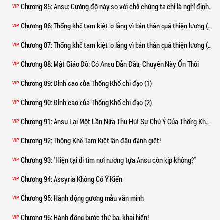
Chương 85
: Ansu: Cường độ này so với chỗ chúng ta chỉ là nghỉ định kỳ
VIP
Chương 86
: Thống khổ tam kiệt lo lắng vì bản thân quá thiện lương (1)
VIP
Chương 87
: Thống khổ tam kiệt lo lắng vì bản thân quá thiện lương (2)
VIP
Chương 88
: Mật Giáo Đồ: Có Ansu Dẫn Đầu, Chuyến Này Ổn Thôi
VIP
Chương 89
: Đỉnh cao của Thống Khổ chi đạo (1)
VIP
Chương 90
: Đỉnh cao của Thống Khổ chi đạo (2)
VIP
Chương 91
: Ansu Lại Một Lần Nữa Thu Hút Sự Chú Ý Của Thống Khổ Mẫu Thần
VIP
Chương 92
: Thống Khổ Tam Kiệt lần đầu đánh giết!
VIP
Chương 93
: "Hiện tại đi tìm nơi nương tựa Ansu còn kịp không?"
VIP
Chương 94
: Assyria Không Có Ý Kiến
VIP
Chương 95
: Hành động gương mẫu văn minh
VIP
Chương 96
: Hành động bước thứ ba, khai hiến!
VIP