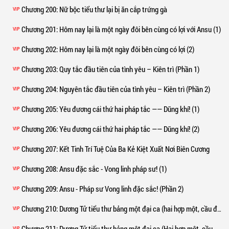
Chương 200
: Nữ bộc tiểu thư lại bị ăn cắp trứng gà
VIP
Chương 201
: Hôm nay lại là một ngày đôi bên cùng có lợi với Ansu (1)
VIP
Chương 202
: Hôm nay lại là một ngày đôi bên cùng có lợi (2)
VIP
Chương 203
: Quy tắc đầu tiên của tình yêu – Kiên trì (Phần 1)
VIP
Chương 204
: Nguyên tắc đầu tiên của tình yêu – Kiên trì (Phần 2)
VIP
Chương 205
: Yêu đương cái thứ hai pháp tắc —— Dũng khí! (1)
VIP
Chương 206
: Yêu đương cái thứ hai pháp tắc —— Dũng khí! (2)
VIP
Chương 207
: Kết Tinh Trí Tuệ Của Ba Kẻ Kiệt Xuất Nơi Biên Cương
VIP
Chương 208
: Ansu đặc sắc - Vong linh pháp sư! (1)
VIP
Chương 209
: Ansu - Pháp sư Vong linh đặc sắc! (Phần 2)
VIP
Chương 210
: Dương Tử tiểu thư bảng một đại ca (hai hợp một, cầu đầu tháng nguyệt phiếu!) (1)
VIP
Chương 211
: Dương Tử tiểu thư bảng một đại ca (Hai hợp một, cầu đầu tháng nguyệt phiếu!) (2)
VIP