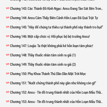
Chương 143
: Các Thánh Đồ Kinh Ngạc: Ansu Đang Tàn Sát Bên Trong?
VIP
Chương 144
: Ansu Cảm Thấy Biên Cảnh Hỗn Loạn Đã Quá Trật Tự
VIP
Chương 145
: "Hãy để chúng ta thiêu rụi thành phố này thành tro bụi!"
VIP
Chương 146
: Một cấp chức vị: Hồi phục bộ bộ trưởng Ansu!
VIP
Chương 147
: Loujia: Ta thật không phải kẻ hỗn loạn tâm phúc!
VIP
Chương 148
: Thầy thuốc nhân tâm sinh ra giả (1)
VIP
Chương 149
: Thầy thuốc nhân tâm sinh ra giả (2)
VIP
Chương 150
: Phụ Khoa Thánh Thủ Dần Dần Mặt Trời Mọc
VIP
Chương 151
: "Nuốt chửng thành phố này gần như không còn gì!"
VIP
Chương 152
: Ansu - Tín đồ trung thành nhất của Hỗn Loạn Mẫu Thần từ xưa đến nay (1)
VIP
Chương 153
: Ansu - Tín đồ trung thành nhất của Hỗn Loạn Mẫu Thần từ xưa đến nay (2)
VIP