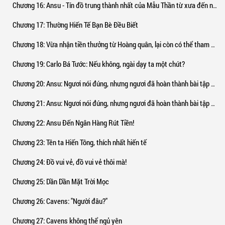
Chương 16
: Ansu - Tín đồ trung thành nhất của Mẫu Thần từ xưa đến nay (2)
Chương 17
: Thường Hiến Tế Bạn Bè Đều Biết
Chương 18
: Vừa nhận tiền thưởng từ Hoàng quân, lại còn có thể tham ô quân phí của ta!
Chương 19
: Carlo Bá Tước: Nếu không, ngài dạy ta một chút?
Chương 20
: Ansu: Ngươi nói đúng, nhưng ngươi đã hoàn thành bài tập chưa? (1)
Chương 21
: Ansu: Ngươi nói đúng, nhưng ngươi đã hoàn thành bài tập chưa? (2)
Chương 22
: Ansu Đến Ngân Hàng Rút Tiền!
Chương 23
: Tên ta Hiến Tông, thích nhất hiến tế
Chương 24
: Đồ vui vẻ, đồ vui vẻ thôi mà!
Chương 25
: Dần Dần Mặt Trời Mọc
Chương 26
: Cavens: "Người đâu?"
Chương 27
: Cavens không thể ngủ yên