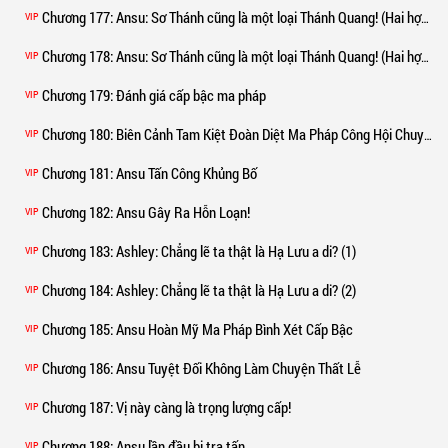
Chương 177
: Ansu: Sơ Thánh cũng là một loại Thánh Quang! (Hai hợp một)
VIP
Chương 178
: Ansu: Sơ Thánh cũng là một loại Thánh Quang! (Hai hợp một)
VIP
Chương 179
: Đánh giá cấp bậc ma pháp
VIP
Chương 180
: Biên Cảnh Tam Kiệt Đoàn Diệt Ma Pháp Công Hội Chuyên Gia
VIP
Chương 181
: Ansu Tấn Công Khủng Bố
VIP
Chương 182
: Ansu Gây Ra Hỗn Loạn!
VIP
Chương 183
: Ashley: Chẳng lẽ ta thật là Hạ Lưu a di? (1)
VIP
Chương 184
: Ashley: Chẳng lẽ ta thật là Hạ Lưu a di? (2)
VIP
Chương 185
: Ansu Hoàn Mỹ Ma Pháp Bình Xét Cấp Bậc
VIP
Chương 186
: Ansu Tuyệt Đối Không Làm Chuyện Thất Lễ
VIP
Chương 187
: Vị này càng là trọng lượng cấp!
VIP
Chương 188
: Ansu lần đầu bị tra tấn
VIP