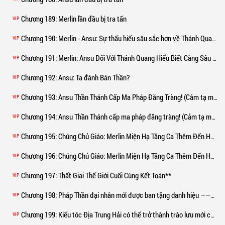
Chương 189
: Merlin lần đầu bị tra tấn
VIP
Chương 190
: Merlin - Ansu: Sự thấu hiểu sâu sắc hơn về Thánh Quang (Hai hợp một) (1)
VIP
Chương 191
: Merlin: Ansu Đối Với Thánh Quang Hiểu Biết Càng Sâu Sắc Hơn (Hai Hợp Một) (2)
VIP
Chương 192
: Ansu: Ta đánh Bán Thần?
VIP
Chương 193
: Ansu Thần Thánh Cấp Ma Pháp Đăng Tràng! (Cảm tạ màu xanh bỉ ngạn mây minh chủ khen thưởng) (1)
VIP
Chương 194
: Ansu Thần Thánh cấp ma pháp đăng tràng! (Cảm tạ màu xanh bỉ ngạn mây minh chủ khen thưởng) (2)
VIP
Chương 195
: Chúng Chủ Giáo: Merlin Miện Hạ Tăng Ca Thêm Đến Hói! (Hai Hợp Một) (1)
VIP
Chương 196
: Chúng Chủ Giáo: Merlin Miện Hạ Tăng Ca Thêm Đến Hói! (Hai Hợp Một) (2)
VIP
Chương 197
: Thất Giai Thế Giới Cuối Cùng Kết Toán**
VIP
Chương 198
: Pháp Thần đại nhân mới được ban tặng danh hiệu ——【 Quang Huy đứng đầu】
VIP
Chương 199
: Kiểu tóc Địa Trung Hải có thể trở thành trào lưu mới của các cường giả đế đô
VIP