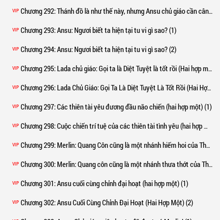
Chương 292
: Thánh đồ là như thế này, nhưng Ansu chủ giáo cần cân nhắc rất nhiều (hai hợp một) (2)
VIP
Chương 293
: Ansu: Ngươi biết ta hiện tại tu vi gì sao? (1)
VIP
Chương 294
: Ansu: Ngươi biết ta hiện tại tu vi gì sao? (2)
VIP
Chương 295
: Lada chủ giáo: Gọi ta là Diệt Tuyệt là tốt rồi (Hai hợp một) (1)
VIP
Chương 296
: Lada Chủ Giáo: Gọi Ta Là Diệt Tuyệt Là Tốt Rồi (Hai Hợp Một) (2)
VIP
Chương 297
: Các thiên tài yêu đương đầu não chiến (hai hợp một) (1)
VIP
Chương 298
: Cuộc chiến trí tuệ của các thiên tài tình yêu (hai hợp một) (2)
VIP
Chương 299
: Merlin: Quang Côn cũng là một nhánh hiếm hoi của Thánh Quang (1)
VIP
Chương 300
: Merlin: Quang côn cũng là một nhánh thưa thớt của Thánh Quang (2)
VIP
Chương 301
: Ansu cuối cùng chỉnh đại hoạt (hai hợp một) (1)
VIP
Chương 302
: Ansu Cuối Cùng Chỉnh Đại Hoạt (Hai Hợp Một) (2)
VIP