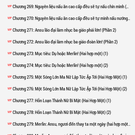
Chương 269
: Nguyên liệu nấu ăn cao cấp đều sẽ tự nấu chín mình (hai hợp một) (1)
VIP
Chương 270
: Nguyên liệu nấu ăn cao cấp đều sẽ tự mình nấu nướng ngon lành (Hai hợp một) (2)
VIP
Chương 271
: Ansu lão đại làm nhục ba giáo phái lớn! (Phần 2)
VIP
Chương 272
: Ansu lão đại làm nhục ba giáo đoàn lớn! (Phần 2)
VIP
Chương 273
: Mục tiêu: Dụ hoặc Merlin! (Hai hợp một) (1)
VIP
Chương 274
: Mục tiêu: Dụ hoặc Merlin! (Hai hợp một) (2)
VIP
Chương 275
: Một Sóng Lớn Ma Nữ Lập Tức Ập Tới (Hai Hợp Một) (1)
VIP
Chương 276
: Một Sóng Lớn Ma Nữ Lập Tức Ập Tới (Hai Hợp Một) (2)
VIP
Chương 277
: Hỗn Loạn Thánh Nữ Bí Mật (Hai Hợp Một) (1)
VIP
Chương 278
: Hỗn Loạn Thánh Nữ Bí Mật (Hai Hợp Một) (2)
VIP
Chương 279
: Merlin: Ansu, ngươi đến thay ta một ngày (hai hợp một) (1)
VIP