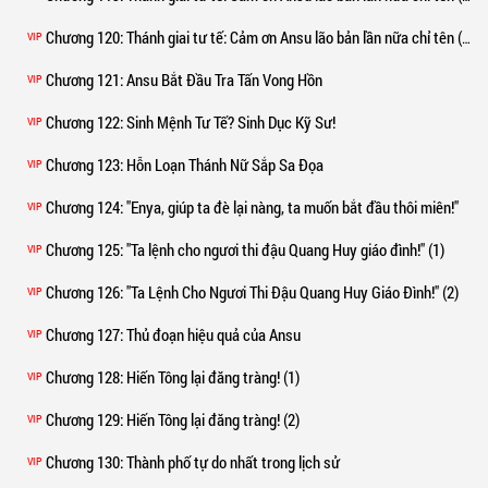
Chương 120
: Thánh giai tư tế: Cảm ơn Ansu lão bản lần nữa chỉ tên (cầu nguyệt phiếu rồi)** (2)
VIP
Chương 121
: Ansu Bắt Đầu Tra Tấn Vong Hồn
VIP
Chương 122
: Sinh Mệnh Tư Tế? Sinh Dục Kỹ Sư!
VIP
Chương 123
: Hỗn Loạn Thánh Nữ Sắp Sa Đọa
VIP
Chương 124
: "Enya, giúp ta đè lại nàng, ta muốn bắt đầu thôi miên!"
VIP
Chương 125
: "Ta lệnh cho ngươi thi đậu Quang Huy giáo đình!" (1)
VIP
Chương 126
: "Ta Lệnh Cho Ngươi Thi Đậu Quang Huy Giáo Đình!" (2)
VIP
Chương 127
: Thủ đoạn hiệu quả của Ansu
VIP
Chương 128
: Hiến Tông lại đăng tràng! (1)
VIP
Chương 129
: Hiến Tông lại đăng tràng! (2)
VIP
Chương 130
: Thành phố tự do nhất trong lịch sử
VIP