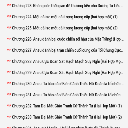
Chương 223
: Không còn thời gian để thương tiếc cho Dương Tử tiểu thư (Hai hợp một) (2)
VIP
Chương 224
: Một cái so một cái trọng lượng cấp (hai hợp một) (1)
VIP
Chương 225
: Một cái so một cái trọng lượng cấp (hai hợp một) (2)
VIP
Chương 226
: Ansu đánh bại cuộc chiến tối hậu của Mặt Trăng! (Hợp nhất hai phần)
VIP
Chương 227
: Ansu đánh bại trận chiến cuối cùng của Tối Chung Cực Sơ Sinh! (Hai hợp một) (2)
VIP
Chương 228
: Ansu Cực Đoan Sát Hạch Mạch Suy Nghĩ (Hai Hợp Một) (1)
VIP
Chương 229
: Ansu Cực Đoan Sát Hạch Mạch Suy Nghĩ (Hai Hợp Một) (2)
VIP
Chương 230
: Ansu: Ta báo cáo! Biên Cảnh Thiếu Nữ Đoàn là tổ chức tà ác của Mật giáo! (Hai hợp một) (1)
VIP
Chương 231
: Ansu: Ta báo cáo! Biên Cảnh Thiếu Nữ Đoàn là tổ chức tà ác của Mật giáo! (Hai hợp một) (2)
VIP
Chương 232
: Tam Đại Mật Giáo Tranh Cử Thánh Tử (Hai Hợp Một) (1)
VIP
Chương 233
: Tam Đại Mật Giáo Tranh Cử Thánh Tử (Hai Hợp Một) (2)
VIP
VIP