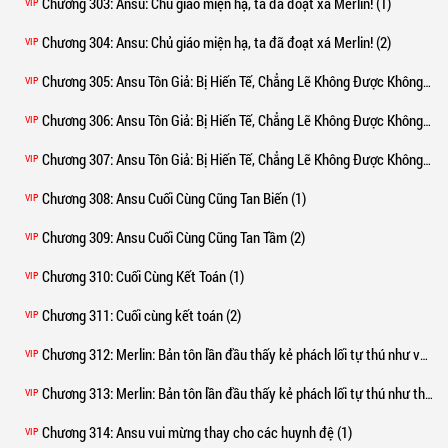
Chương 303
: Ansu: Chủ giáo miện hạ, ta đã đoạt xá Merlin! (1)
VIP
Chương 304
: Ansu: Chủ giáo miện hạ, ta đã đoạt xá Merlin! (2)
VIP
Chương 305
: Ansu Tôn Giả: Bị Hiến Tế, Chẳng Lẽ Không Được Không? (1)
VIP
Chương 306
: Ansu Tôn Giả: Bị Hiến Tế, Chẳng Lẽ Không Được Không? (Phần 2) (1)
VIP
Chương 307
: Ansu Tôn Giả: Bị Hiến Tế, Chẳng Lẽ Không Được Không? (Phần 2) (2)
VIP
Chương 308
: Ansu Cuối Cùng Cũng Tan Biến (1)
VIP
Chương 309
: Ansu Cuối Cùng Cũng Tan Tầm (2)
VIP
Chương 310
: Cuối Cùng Kết Toán (1)
VIP
Chương 311
: Cuối cùng kết toán (2)
VIP
Chương 312
: Merlin: Bản tôn lần đầu thấy kẻ phách lối tự thú như vậy! (1)
VIP
Chương 313
: Merlin: Bản tôn lần đầu thấy kẻ phách lối tự thú như thế! (2)
VIP
Chương 314
: Ansu vui mừng thay cho các huynh đệ (1)
VIP