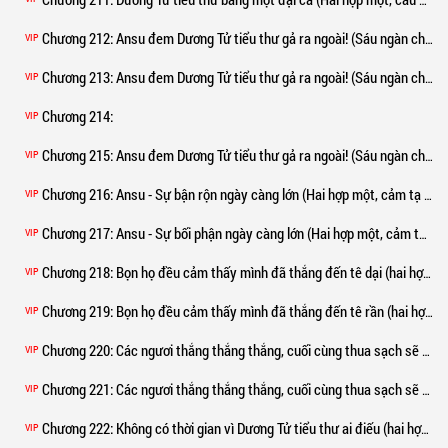
Chương 212
: Ansu đem Dương Tử tiểu thư gả ra ngoài! (Sáu ngàn chữ cực lớn chương, tăng thêm cầu nguyệt phiếu!!)
VIP
Chương 213
: Ansu đem Dương Tử tiểu thư gả ra ngoài! (Sáu ngàn chữ cực lớn, tăng thêm cầu nguyệt phiếu! ! ) **
VIP
Chương 214
:
VIP
Chương 215
: Ansu đem Dương Tử tiểu thư gả ra ngoài! (Sáu ngàn chữ cực lớn chương, tăng thêm cầu nguyệt phiếu!!) (2)**
VIP
Chương 216
: Ansu - Sự bận rộn ngày càng lớn (Hai hợp một, cảm tạ đại lão minh chủ biết thiên ý mà nghịch thiên khó) (1)
VIP
Chương 217
: Ansu - Sự bối phận ngày càng lớn (Hai hợp một, cảm tạ biết thiên ý mà nghịch thiên khó đại lão minh chủ) (2)
VIP
Chương 218
: Bọn họ đều cảm thấy mình đã thắng đến tê dại (hai hợp một) (1)
VIP
Chương 219
: Bọn họ đều cảm thấy mình đã thắng đến tê rần (hai hợp một) (2)
VIP
Chương 220
: Các ngươi thắng thắng thắng, cuối cùng thua sạch sẽ (hai hợp một, cảm tạ Nguyên Tiên tề thiên minh chủ) (1)
VIP
Chương 221
: Các ngươi thắng thắng thắng, cuối cùng thua sạch sẽ (hai hợp một, cảm tạ Nguyên Tiên tề thiên minh chủ) (2)
VIP
Chương 222
: Không có thời gian vì Dương Tử tiểu thư ai điếu (hai hợp một)
VIP