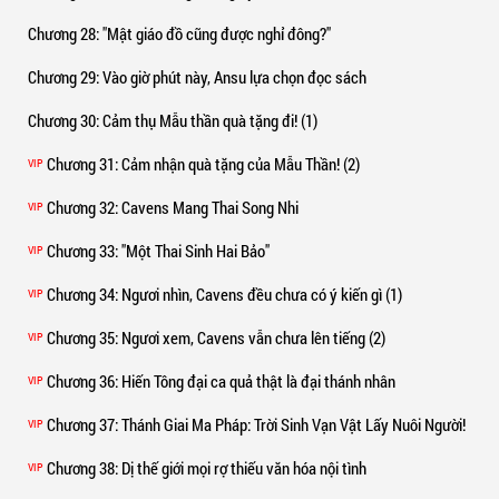
Chương 28
: "Mật giáo đồ cũng được nghỉ đông?"
Chương 29
: Vào giờ phút này, Ansu lựa chọn đọc sách
Chương 30
: Cảm thụ Mẫu thần quà tặng đi! (1)
Chương 31
: Cảm nhận quà tặng của Mẫu Thần! (2)
VIP
Chương 32
: Cavens Mang Thai Song Nhi
VIP
Chương 33
: "Một Thai Sinh Hai Bảo"
VIP
Chương 34
: Ngươi nhìn, Cavens đều chưa có ý kiến gì (1)
VIP
Chương 35
: Ngươi xem, Cavens vẫn chưa lên tiếng (2)
VIP
Chương 36
: Hiến Tông đại ca quả thật là đại thánh nhân
VIP
Chương 37
: Thánh Giai Ma Pháp: Trời Sinh Vạn Vật Lấy Nuôi Người!
VIP
Chương 38
: Dị thế giới mọi rợ thiếu văn hóa nội tình
VIP